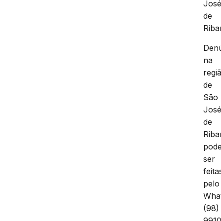
Jos
de
Riba
Denú
na
regi
de
São
Jos
de
Riba
pod
ser
feita
pelo
Wha
(98)
991