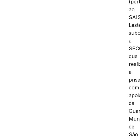
(per
ao
SAI
Lest
subo
a
SPC
que
real
a
pris
com
apoi
da
Gua
Muni
de
São