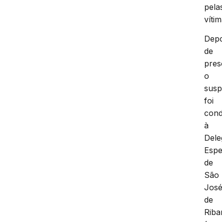
pela
vítim
Depo
de
pres
o
susp
foi
cond
à
Dele
Espe
de
São
Jos
de
Rib