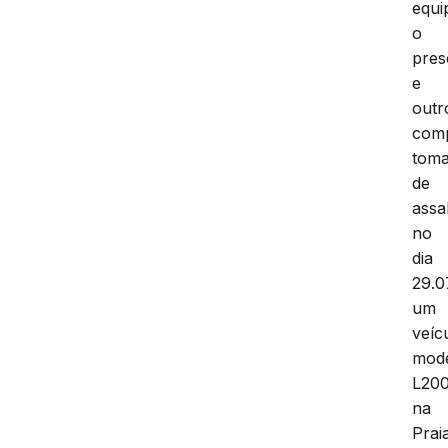
equi
o
pres
e
outr
com
tom
de
assa
no
dia
29.0
um
veíc
mod
L200
na
Prai