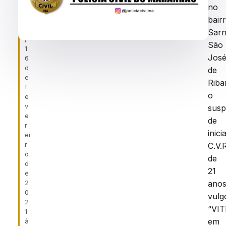
f
no
ei
bair
r
a
Sarn
,
São
1
Jos
6
d
de
e
Riba
f
o
e
v
susp
e
de
r
inici
ei
r
C.V.R
o
de
d
21
e
2
anos
0
vulg
2
“VIT
1
em
à