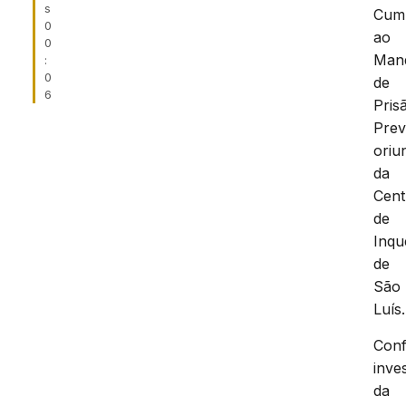
s
Cum
0
ao
0
Man
:
0
de
6
Pris
Prev
oriu
da
Cent
de
Inqu
de
São
Luís.
Con
inve
da