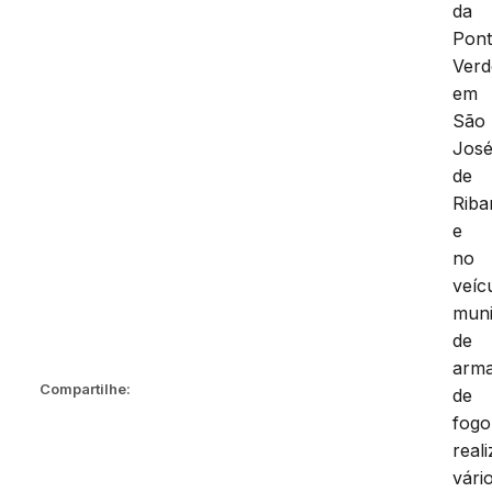
da
Pon
Verd
em
São
Jos
de
Riba
e
no
veíc
mun
de
arm
Compartilhe:
de
fogo
real
vári