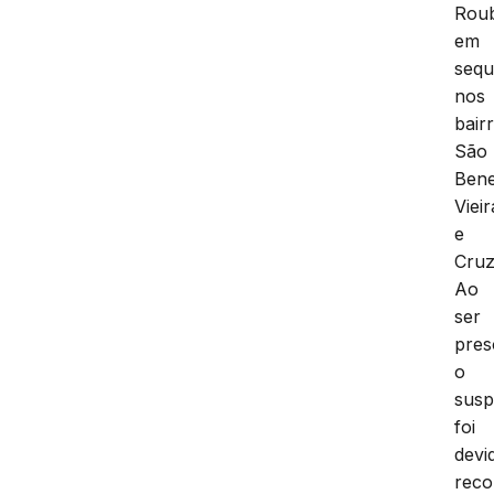
Rou
em
sequ
nos
bair
São
Bene
Vieir
e
Cruz
Ao
ser
pres
o
susp
foi
devi
reco