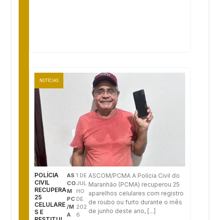
NOTÍCIAS
POLÍCIA
AS
1 DE
ASCOM/PCMA A Polícia Civil do
CIVIL
CO
JUL
Maranhão (PCMA) recuperou 25
RECUPERA
M
HO
aparelhos celulares com registro
25
PC
DE
de roubo ou furto durante o mês
CELULARE
/M
202
de junho deste ano, [...]
S E
A
6
RESTITUI