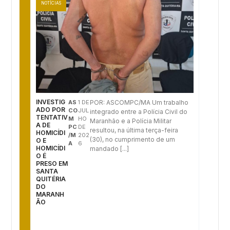
NOTÍCIAS
INVESTIG
AS
1 DE
POR: ASCOMPC/MA Um trabalho
ADO POR
CO
JUL
integrado entre a Polícia Civil do
TENTATIV
M
HO
Maranhão e a Polícia Militar
A DE
PC
DE
resultou, na última terça-feira
HOMICÍDI
/M
202
(30), no cumprimento de um
O E
A
6
HOMICÍDI
mandado [...]
O É
PRESO EM
SANTA
QUITÉRIA
DO
MARANH
ÃO