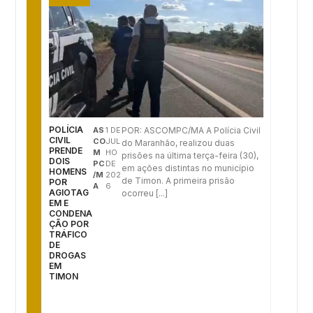
POLÍCIA
AS
1 DE
POR: ASCOMPC/MA A Polícia Civil
CIVIL
CO
JUL
do Maranhão, realizou duas
PRENDE
M
HO
prisões na última terça-feira (30),
DOIS
PC
DE
em ações distintas no município
HOMENS
/M
202
de Timon. A primeira prisão
POR
A
6
AGIOTAG
ocorreu [...]
EM E
CONDENA
ÇÃO POR
TRÁFICO
DE
DROGAS
EM
TIMON