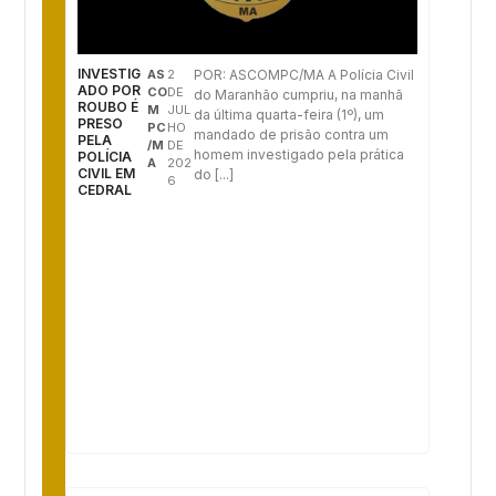
INVESTIG
AS
2
POR: ASCOMPC/MA A Polícia Civil
ADO POR
CO
DE
do Maranhão cumpriu, na manhã
ROUBO É
M
JUL
da última quarta-feira (1º), um
PRESO
PC
HO
mandado de prisão contra um
PELA
/M
DE
homem investigado pela prática
POLÍCIA
A
202
CIVIL EM
do [...]
6
CEDRAL