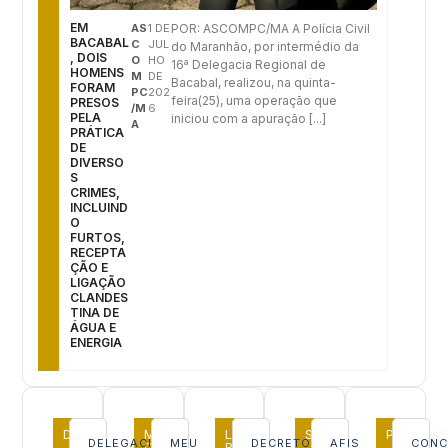
EM
AS
1 DE
POR: ASCOMPC/MA A Polícia Civil
BACABAL
C
JUL
do Maranhão, por intermédio da
, DOIS
O
HO
16ª Delegacia Regional de
HOMENS
M
DE
Bacabal, realizou, na quinta-
FORAM
PC
202
feira(25), uma operação que
PRESOS
/M
6
PELA
iniciou com a apuração [...]
A
PRÁTICA
DE
DIVERSO
S
CRIMES,
INCLUIND
O
FURTOS,
RECEPTA
ÇÃO E
LIGAÇÃO
CLANDES
TINA DE
ÁGUA E
ENERGIA
DELEGACIAS
MEU
LEGISLAÇÃO
SISTEMAS
PUBLICA
DELEGACIA
MEU
DECRETOS
AFIS
CONC
CELULAR
RELACIONADA