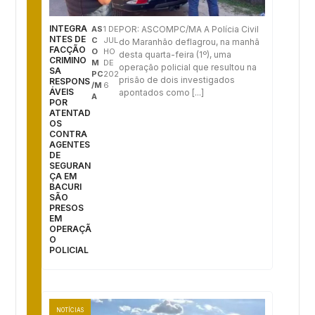
INTEGRA
AS
1 DE
POR: ASCOMPC/MA A Polícia Civil
NTES DE
C
JUL
do Maranhão deflagrou, na manhã
FACÇÃO
O
HO
desta quarta-feira (1º), uma
CRIMINO
M
DE
operação policial que resultou na
SA
PC
202
prisão de dois investigados
RESPONS
/M
6
ÁVEIS
apontados como [...]
A
POR
ATENTAD
OS
CONTRA
AGENTES
DE
SEGURAN
ÇA EM
BACURI
SÃO
PRESOS
EM
OPERAÇÃ
O
POLICIAL
NOTÍCIAS