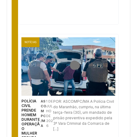
NOTÍCIAS
POLÍCIA
AS
1 DE
POR: ASCOMPC/MA A Polícia Civil
CIVIL
CO
JUL
do Maranhão, cumpriu, na última
PRENDE
M
HO
terça-feira (30), um mandado de
HOMEM
PC
DE
prisão preventiva expedido pela
DURANTE
/M
202
3ª Vara Criminal da Comarca de
OPERAÇÃ
A
6
O
[...]
MULHER