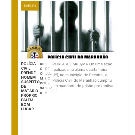
NOTÍCIAS
POLÍCIA
AS
2
POR: ASCOMPC/MA Em uma ação
CIVIL
C
DE
realizada na última quarta-feira
PRENDE
O
JUL
(1º), no município de Bacabal, a
HOMEM
M
HO
Polícia Civil do Maranhão cumpriu
SUSPEITO
PC
DE
um mandado de prisão preventiva
DE
/M
202
MATAR O
[...]
A
6
PRÓPRIO
PAI EM
BOM
LUGAR