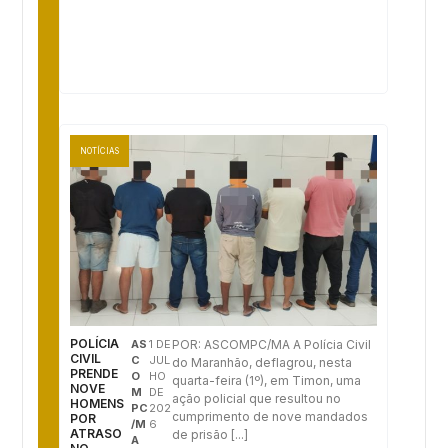
NOTÍCIAS
POLÍCIA
AS
1 DE
POR: ASCOMPC/MA A Polícia Civil
CIVIL
C
JUL
do Maranhão, deflagrou, nesta
PRENDE
O
HO
quarta-feira (1º), em Timon, uma
NOVE
M
DE
ação policial que resultou no
HOMENS
PC
202
cumprimento de nove mandados
POR
/M
6
ATRASO
de prisão [...]
A