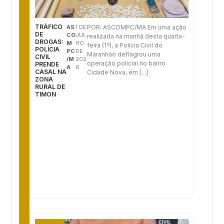
TRÁFICO
AS
1 DE
POR: ASCOMPC/MA Em uma ação
DE
CO
JUL
realizada na manhã desta quarta-
DROGAS:
M
HO
feira (1º), a Polícia Civil do
POLÍCIA
PC
DE
Maranhão deflagrou uma
CIVIL
/M
202
operação policial no bairro
PRENDE
A
6
CASAL NA
Cidade Nova, em [...]
ZONA
RURAL DE
TIMON