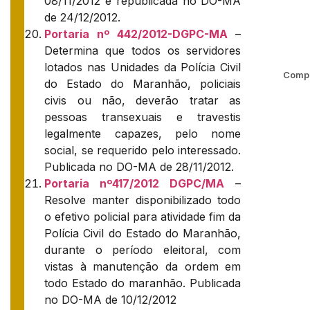
08/11/2012 e republicada no DO-MA
de 24/12/2012.
Portaria nº 442/2012-DGPC-MA
–
Determina que todos os servidores
lotados nas Unidades da Polícia Civil
Compa
do Estado do Maranhão, policiais
civis ou não, deverão tratar as
pessoas transexuais e travestis
legalmente capazes, pelo nome
social, se requerido pelo interessado.
Publicada no DO-MA de 28/11/2012.
Portaria nº417/2012 DGPC/MA
–
Resolve manter disponibilizado todo
o efetivo policial para atividade fim da
Polícia Civil do Estado do Maranhão,
durante o período eleitoral, com
vistas à manutenção da ordem em
todo Estado do maranhão. Publicada
no DO-MA de 10/12/2012