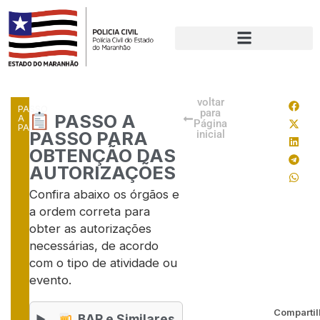
voltar
PASSO
para
PASSO A
A
Página
PASSO
PASSO PARA
inicial
OBTENÇÃO DAS
AUTORIZAÇÕES
Confira abaixo os órgãos e
a ordem correta para
obter as autorizações
necessárias, de acordo
com o tipo de atividade ou
evento.
Compartil
BAR e Similares