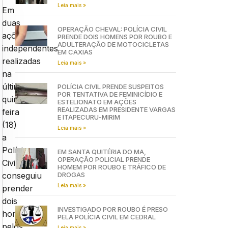
Leia mais »
Em
duas
OPERAÇÃO CHEVAL: POLÍCIA CIVIL
ações
PRENDE DOIS HOMENS POR ROUBO E
ADULTERAÇÃO DE MOTOCICLETAS
independentes
EM CAXIAS
realizadas
Leia mais »
na
última
POLÍCIA CIVIL PRENDE SUSPEITOS
POR TENTATIVA DE FEMINICÍDIO E
quinta-
ESTELIONATO EM AÇÕES
REALIZADAS EM PRESIDENTE VARGAS
feira
E ITAPECURU-MIRIM
(18)
Leia mais »
a
Polícia
EM SANTA QUITÉRIA DO MA,
OPERAÇÃO POLICIAL PRENDE
Civil
HOMEM POR ROUBO E TRÁFICO DE
DROGAS
conseguiu
Leia mais »
prender
dois
INVESTIGADO POR ROUBO É PRESO
homens
PELA POLÍCIA CIVIL EM CEDRAL
pelos
Leia mais »