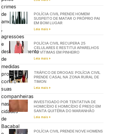
crimes
de
POLÍCIA CIVIL PRENDE HOMEM
SUSPEITO DE MATAR O PRÓPRIO PAI
ameaças
EM BOM LUGAR
,
Leia mais »
agressões
POLÍCIA CIVIL RECUPERA 25
e
CELULARES E RESTITUI APARELHOS
descumprimento
ÀS VÍTIMAS EM PINHEIRO
de
Leia mais »
medidas
TRÁFICO DE DROGAS: POLÍCIA CIVIL
protetivas
PRENDE CASAL NA ZONA RURAL DE
contra
TIMON
Leia mais »
suas
companheiras
INVESTIGADO POR TENTATIVA DE
nas
HOMICÍDIO E HOMICÍDIO É PRESO EM
SANTA QUITÉRIA DO MARANHÃO
cidades
Leia mais »
de
Bacabal
POLÍCIA CIVIL PRENDE NOVE HOMENS
e