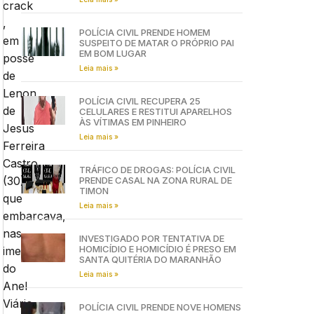
crack
,
POLÍCIA CIVIL PRENDE HOMEM
em
SUSPEITO DE MATAR O PRÓPRIO PAI
EM BOM LUGAR
posse
Leia mais »
de
Lenon
POLÍCIA CIVIL RECUPERA 25
de
CELULARES E RESTITUI APARELHOS
ÀS VÍTIMAS EM PINHEIRO
Jesus
Leia mais »
Ferreira
Castro
TRÁFICO DE DROGAS: POLÍCIA CIVIL
(30),
PRENDE CASAL NA ZONA RURAL DE
TIMON
que
Leia mais »
embarcava,
nas
INVESTIGADO POR TENTATIVA DE
HOMICÍDIO E HOMICÍDIO É PRESO EM
imediações
SANTA QUITÉRIA DO MARANHÃO
do
Leia mais »
Anel
Viário,
POLÍCIA CIVIL PRENDE NOVE HOMENS