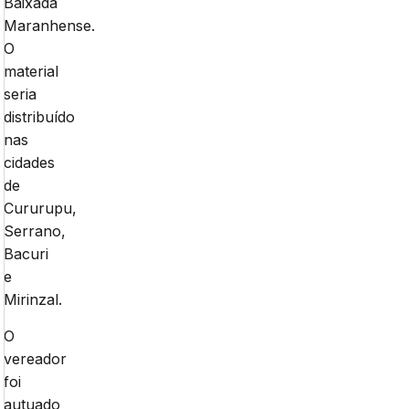
Baixada
Maranhense.
O
material
seria
distribuído
nas
cidades
de
Cururupu,
Serrano,
Bacuri
e
Mirinzal.
O
vereador
foi
autuado