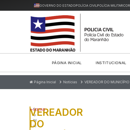
GOVERNO DO ESTADO
POLÍCIA CIVIL
POLÍCIA MILITAR
COR
PÁGINA INICIAL
INSTITUCIONAL
Página Inicial
Notícias
VEREADOR DO MUNICÍPIO 
VEREADOR
P
VOLTAR
u
DO
bl
ic