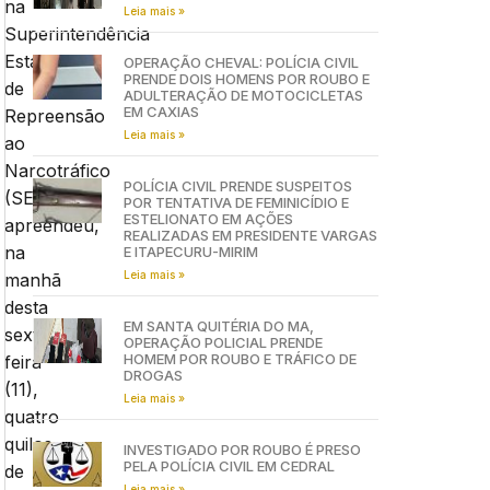
na
Leia mais »
Superintendência
Estadual
OPERAÇÃO CHEVAL: POLÍCIA CIVIL
PRENDE DOIS HOMENS POR ROUBO E
de
ADULTERAÇÃO DE MOTOCICLETAS
EM CAXIAS
Repreensão
Leia mais »
ao
Narcotráfico
POLÍCIA CIVIL PRENDE SUSPEITOS
(SENARC),
POR TENTATIVA DE FEMINICÍDIO E
ESTELIONATO EM AÇÕES
apreendeu,
REALIZADAS EM PRESIDENTE VARGAS
na
E ITAPECURU-MIRIM
Leia mais »
manhã
desta
EM SANTA QUITÉRIA DO MA,
sexta-
OPERAÇÃO POLICIAL PRENDE
HOMEM POR ROUBO E TRÁFICO DE
feira
DROGAS
(11),
Leia mais »
quatro
quilos
INVESTIGADO POR ROUBO É PRESO
PELA POLÍCIA CIVIL EM CEDRAL
de
Leia mais »