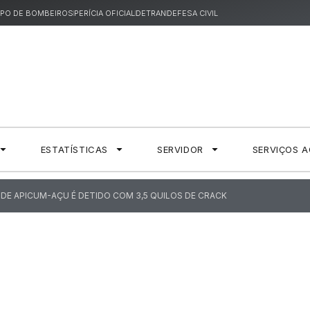
PO DE BOMBEIROS
PERÍCIA OFICIAL
DETRAN
DEFESA CIVIL
ESTATÍSTICAS
SERVIDOR
SERVIÇOS 
DE APICUM-AÇU É DETIDO COM 3,5 QUILOS DE CRACK