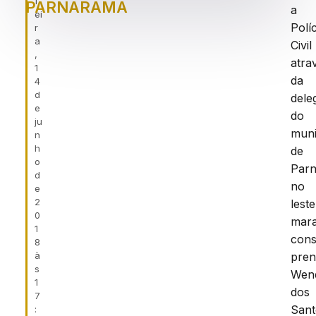
f
PARNARAMA
a
ei
Políc
r
a
Civil
,
atra
1
da
4
d
dele
e
do
ju
muni
n
h
de
o
Par
d
no
e
2
leste
0
mar
1
cons
8
à
pren
s
Wen
1
dos
7
Sant
: