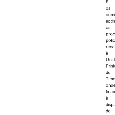
E
os
crim
apó
os
proc
polic
reca
à
Unid
Pris
de
Timo
ond
fica
à
disp
do