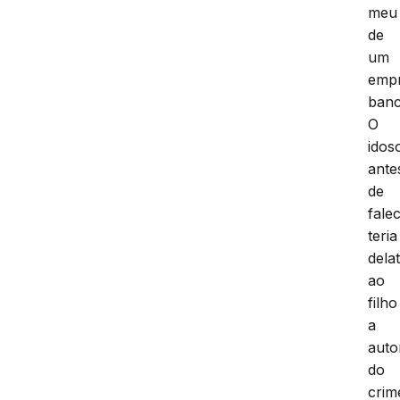
meu
de
um
empr
banc
O
idos
ante
de
falec
teria
dela
ao
filho
a
auto
do
crim