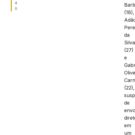
4
Bar
0
(18),
Adã
Pere
da
Silv
(27)
e
Gabr
Olive
Carn
(22),
susp
de
envo
diret
em
um