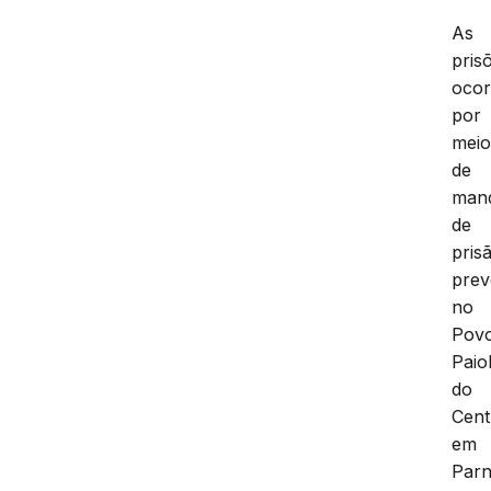
As
pris
oco
por
mei
de
man
de
pris
prev
no
Pov
Paio
do
Cent
em
Parn