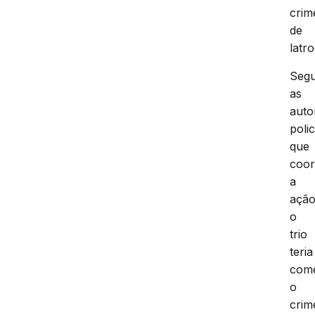
crim
de
latro
Seg
as
auto
polic
que
coo
a
ação
o
trio
teria
come
o
crim