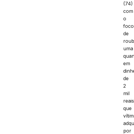
(74)
com
o
foco
de
roub
uma
quan
em
dinh
de
2
mil
reai
que
víti
adqu
por