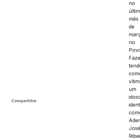
no
últi
mês
de
mar
no
Pov
Faze
tend
com
víti
um
idos
Compartilhe:
ident
com
Ade
Jos
Ribe