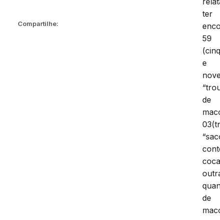
rela
ter
Compartilhe:
enco
59
(cin
e
nove
“tro
de
mac
03(t
“sac
con
coca
outr
quan
de
mac