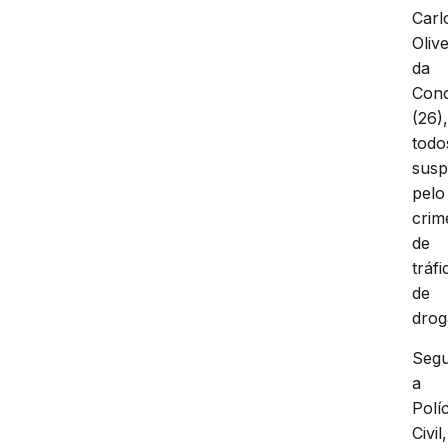
Carl
Olive
da
Conc
(26)
todo
susp
pelo
crim
de
tráfi
de
drog
Seg
a
Políc
Civil,