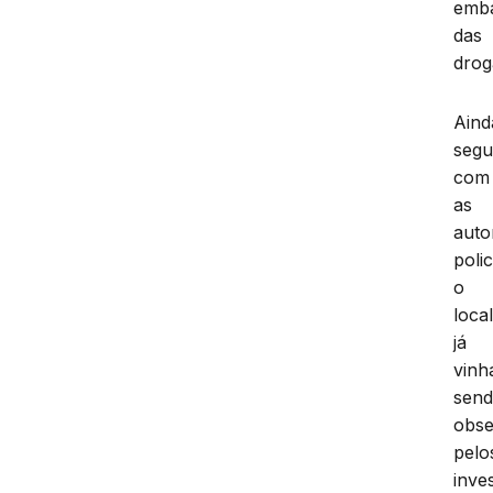
emb
das
drog
Aind
seg
com
as
auto
polic
o
loca
já
vinh
sen
obs
pelo
inve