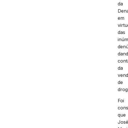
da
Den
em
virt
das
inúm
denú
dan
cont
da
ven
de
drog
Foi
cons
que
Jos