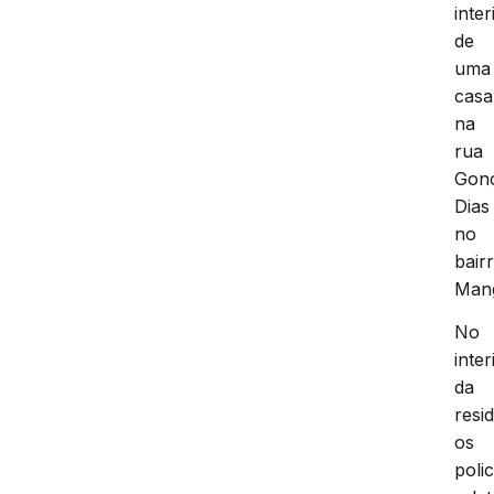
inter
de
uma
casa
na
rua
Gonç
Dias
no
bair
Mang
No
inter
da
resi
os
polic