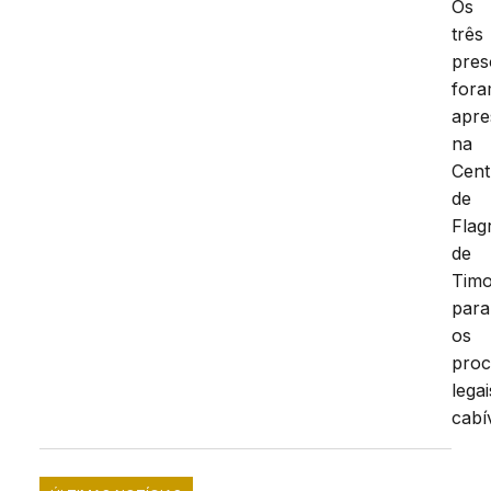
Os
três
pres
for
apre
na
Cent
de
Flag
de
Tim
para
os
proc
legai
cabí