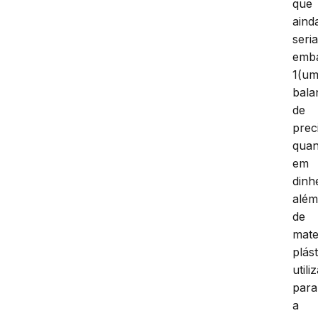
que
aind
seri
emba
1(um
bala
de
prec
quan
em
dinh
alé
de
mate
plás
utili
para
a