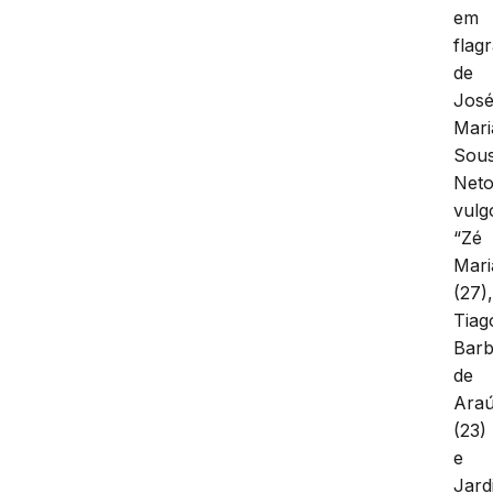
em
flag
de
Jos
Mari
Sou
Neto
vulg
“Zé
Mari
(27)
Tiag
Bar
de
Araú
(23)
e
Jard