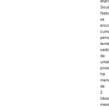
Mari
Sou
Net
se
enco
cum
pena
tend
saíd
da
unid
prisi
há
men
de
2
(dois
mese