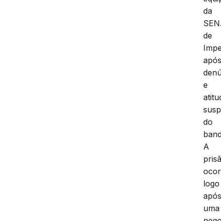
da
SEN
de
Impe
apó
denú
e
atit
susp
do
band
A
pris
ocor
logo
apó
uma
nego