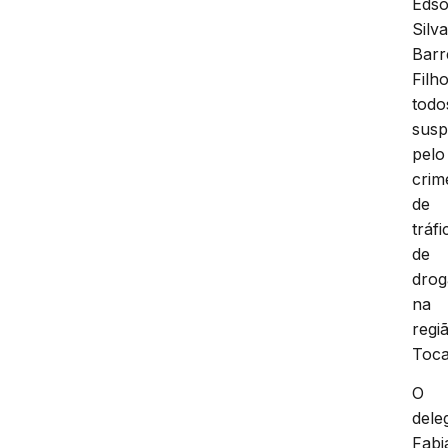
Eds
Silv
Barr
Filho
todo
susp
pelo
crim
de
tráfi
de
drog
na
regi
Toca
O
dele
Fabi