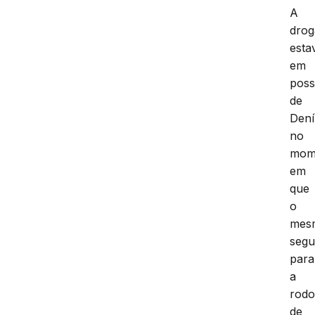
A
drog
esta
em
pos
de
Dení
no
mom
em
que
o
mes
segu
para
a
rodo
de