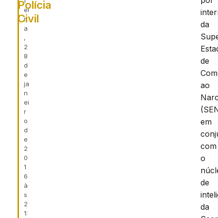
por
f
Polícia
ei
inte
Civil
r
da
a
Supe
,
2
Esta
8
de
d
Com
e
ja
ao
n
Narc
ei
(SE
r
o
em
d
conj
e
com
2
o
0
1
núcl
6
de
à
intel
s
2
da
1: