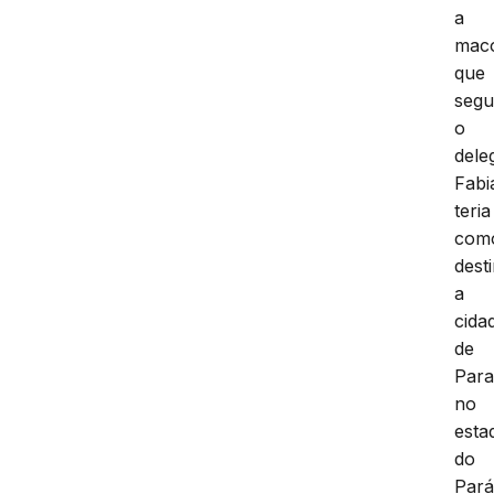
a
mac
que
seg
o
dele
Fabi
teria
com
dest
a
cida
de
Para
no
esta
do
Pará