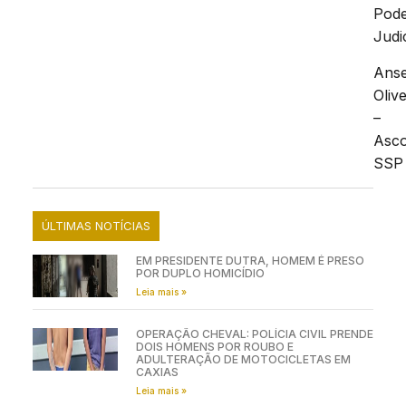
Pod
Judic
Ans
Olive
–
Asc
SSP
ÚLTIMAS NOTÍCIAS
EM PRESIDENTE DUTRA, HOMEM É PRESO
POR DUPLO HOMICÍDIO
Leia mais »
OPERAÇÃO CHEVAL: POLÍCIA CIVIL PRENDE
DOIS HOMENS POR ROUBO E
ADULTERAÇÃO DE MOTOCICLETAS EM
CAXIAS
Leia mais »