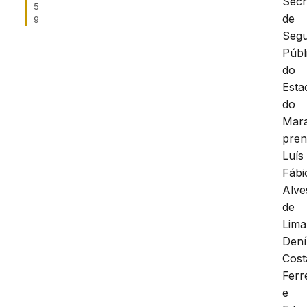
Secr
5
de
9
Seg
Públ
do
Esta
do
Mar
pre
Luís
Fábi
Alve
de
Lima
Dení
Cost
Ferr
e