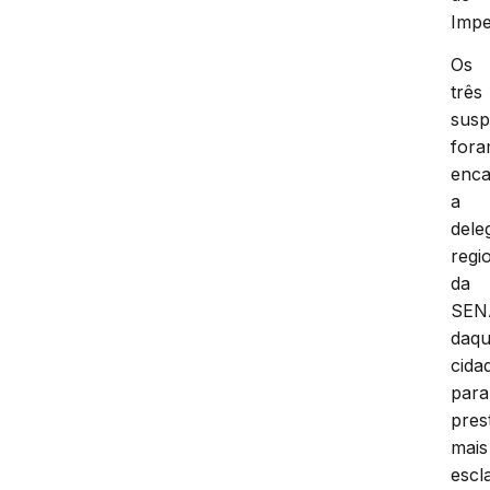
Impe
Os
três
susp
for
enc
a
dele
regi
da
SEN
daqu
cida
para
pres
mais
escl