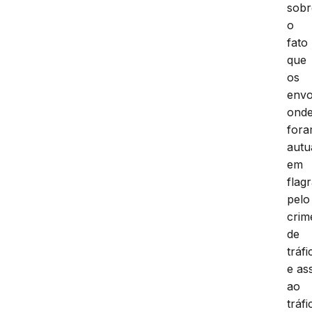
sobr
o
fato
que
os
envo
ond
for
autu
em
flag
pelo
crim
de
tráfi
e as
ao
tráfi