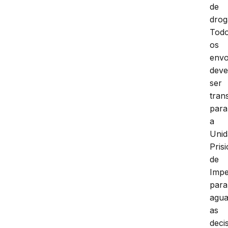
de
drog
Tod
os
envo
dev
ser
tran
para
a
Unid
Pris
de
Impe
para
agua
as
deci