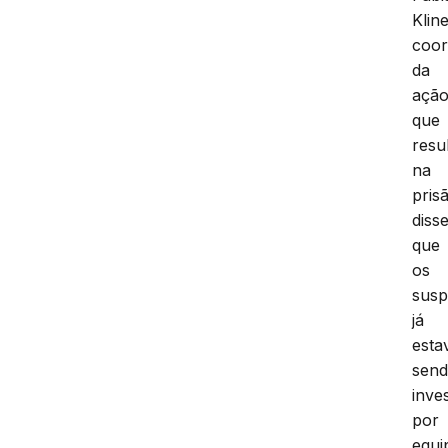
Kline
coo
da
açã
que
resu
na
pris
diss
que
os
susp
já
est
sen
inve
por
equi