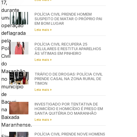
17,
durante
POLÍCIA CIVIL PRENDE HOMEM
uma
SUSPEITO DE MATAR O PRÓPRIO PAI
EM BOM LUGAR
operação
Leia mais »
deflagrada
pela
POLÍCIA CIVIL RECUPERA 25
Polícia
CELULARES E RESTITUI APARELHOS
ÀS VÍTIMAS EM PINHEIRO
Civil
Leia mais »
do
Maranhão
TRÁFICO DE DROGAS: POLÍCIA CIVIL
no
PRENDE CASAL NA ZONA RURAL DE
TIMON
município
Leia mais »
de
Bacuri,
INVESTIGADO POR TENTATIVA DE
HOMICÍDIO E HOMICÍDIO É PRESO EM
na
SANTA QUITÉRIA DO MARANHÃO
Baixada
Leia mais »
Maranhense.
POLÍCIA CIVIL PRENDE NOVE HOMENS
Eles