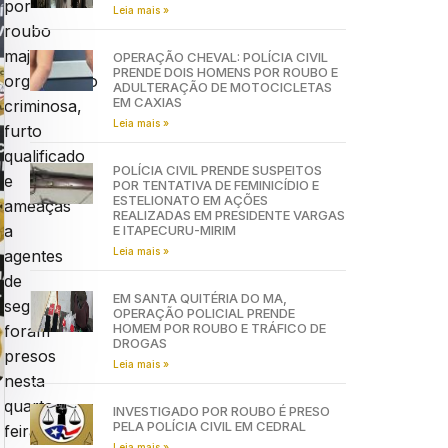
por
Leia mais »
roubo
majorado,
OPERAÇÃO CHEVAL: POLÍCIA CIVIL
PRENDE DOIS HOMENS POR ROUBO E
organização
ADULTERAÇÃO DE MOTOCICLETAS
EM CAXIAS
criminosa,
Leia mais »
furto
qualificado
POLÍCIA CIVIL PRENDE SUSPEITOS
e
POR TENTATIVA DE FEMINICÍDIO E
ESTELIONATO EM AÇÕES
ameaças
REALIZADAS EM PRESIDENTE VARGAS
a
E ITAPECURU-MIRIM
Leia mais »
agentes
de
EM SANTA QUITÉRIA DO MA,
segurança
OPERAÇÃO POLICIAL PRENDE
HOMEM POR ROUBO E TRÁFICO DE
foram
DROGAS
presos
Leia mais »
nesta
quarta-
INVESTIGADO POR ROUBO É PRESO
PELA POLÍCIA CIVIL EM CEDRAL
feira,
Leia mais »