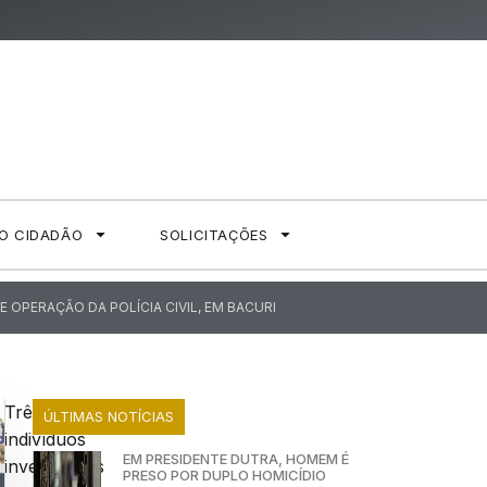
AO CIDADÃO
SOLICITAÇÕES
OPERAÇÃO DA POLÍCIA CIVIL, EM BACURI
Três
ÚLTIMAS NOTÍCIAS
indivíduos
EM PRESIDENTE DUTRA, HOMEM É
investigados
PRESO POR DUPLO HOMICÍDIO