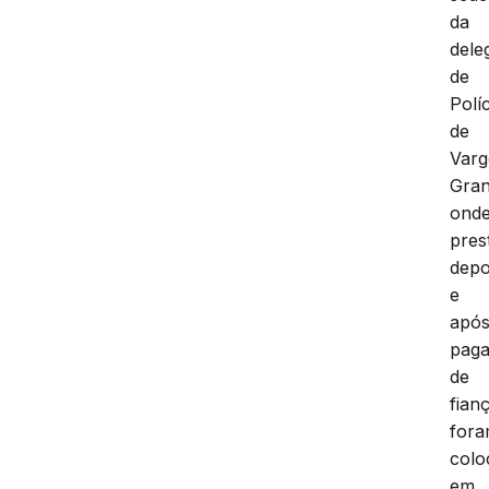
da
dele
de
Políc
de
Var
Gra
ond
pres
depo
e
apó
pag
de
fian
for
colo
em