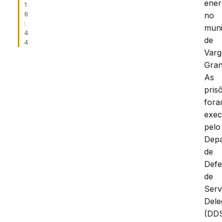
ener
1
6
no
:
muni
4
de
4
Var
Gran
As
pris
for
exec
pelo
Dep
de
Defe
de
Serv
Dele
(DD