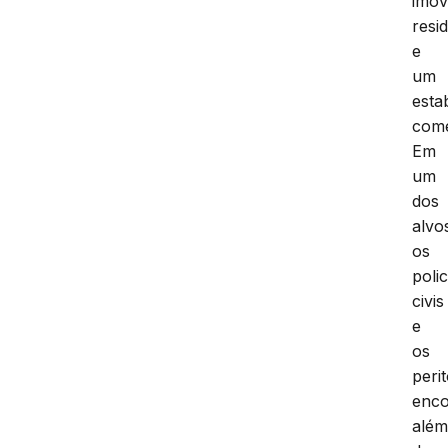
imóv
resi
e
um
esta
come
Em
um
dos
alvo
os
polic
civis
e
os
peri
enc
alé