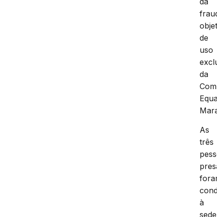
da
frau
obje
de
uso
excl
da
Com
Equa
Mar
As
três
pess
pres
for
cond
à
sede