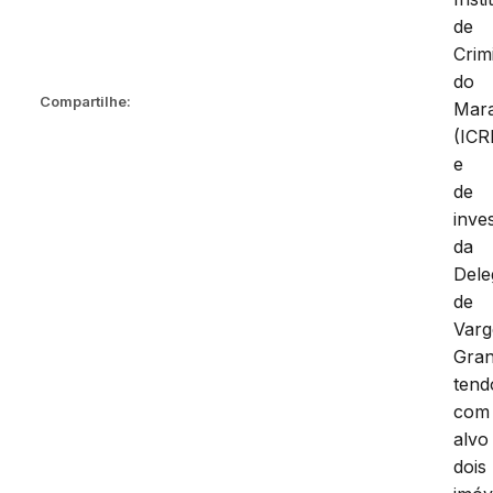
de
Crimi
do
Compartilhe:
Mar
(IC
e
de
inve
da
Dele
de
Var
Gra
tend
com
alvo
dois