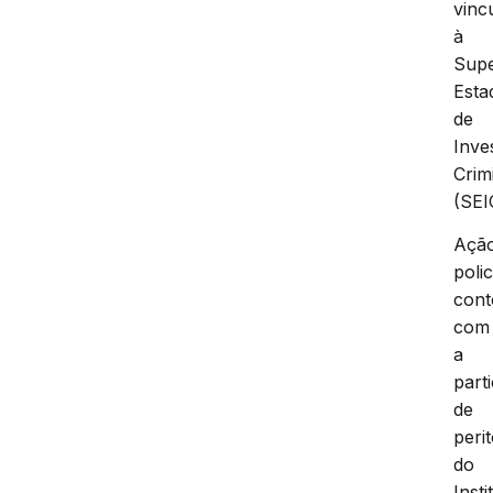
vinc
à
Supe
Esta
de
Inve
Crim
(SEI
Açã
polic
con
com
a
part
de
peri
do
Insti