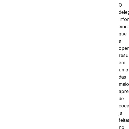
O
dele
info
aind
que
a
ope
resu
em
uma
das
maio
apre
de
coca
já
feita
no