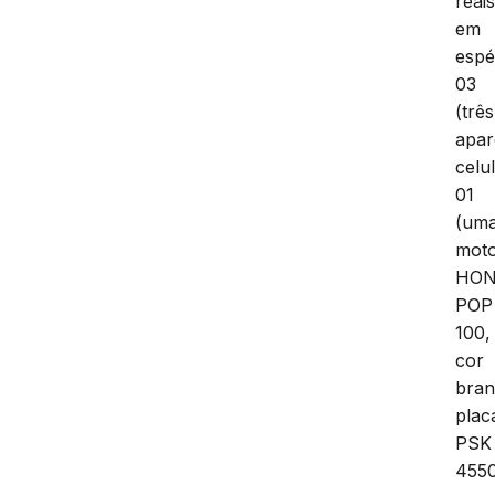
reais
em
espé
03
(três
apar
celu
01
(um
moto
HO
POP
100,
cor
bran
plac
PSK
4550