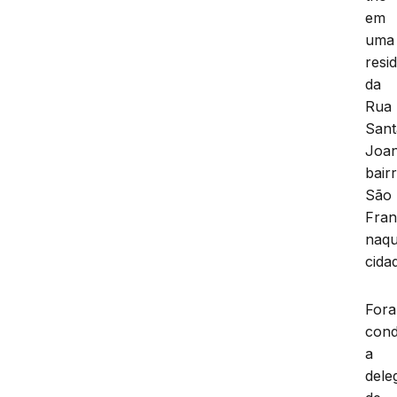
em
uma
resi
da
Rua
Sant
Joan
bair
São
Fran
naqu
cida
For
cond
a
dele