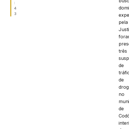
bus
:
domic
4
3
expe
pela
Just
for
pres
três
susp
de
tráfi
de
drog
no
muni
de
Cod
inter