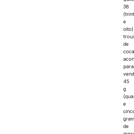
38
(trin
e
oito)
trou
de
coca
acon
para
vend
45
g
(qua
e
cinc
gram
de
mac