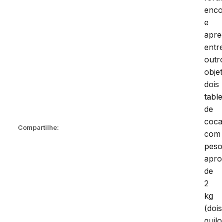
enco
e
apre
entr
outr
obje
dois
tabl
de
coca
Compartilhe:
com
pes
apr
de
2
kg
(doi
quil