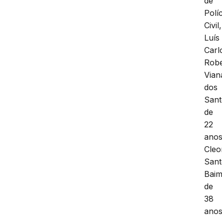
de
Políc
Civil,
Luís
Carl
Robe
Vian
dos
Sant
de
22
anos
Cleo
Sant
Baim
de
38
ano