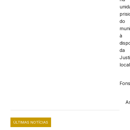
unid
prisi
do
muni
à
disp
da
Just
local
Fon
As
ÚLTIMAS NOTÍCIAS