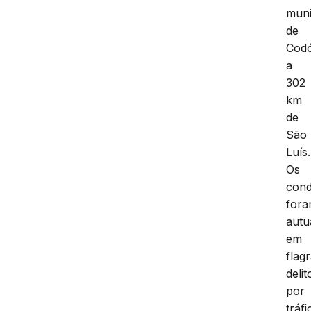
muni
de
Cod
a
302
km
de
São
Luís.
Os
cond
for
autu
em
flag
delit
por
tráfi