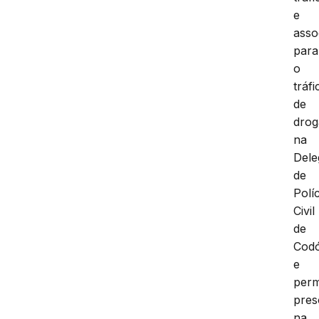
e
asso
para
o
tráfi
de
drog
na
Dele
de
Políc
Civil
de
Cod
e
per
pres
na