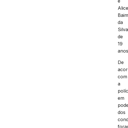
e
Alic
Bai
da
Silva
de
19
anos
De
aco
com
a
políc
em
pod
dos
cond
for