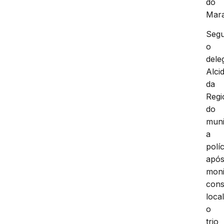
do
Mar
Seg
o
dele
Alci
da
Regi
do
muni
a
políc
apó
moni
cons
local
o
trio