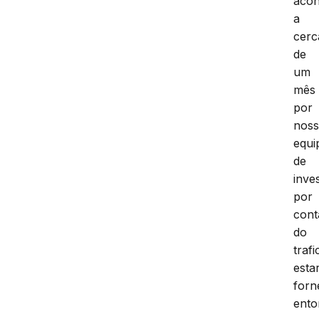
aco
a
cerc
de
um
mês
por
nos
equi
de
inve
por
cont
do
traf
esta
forn
ento