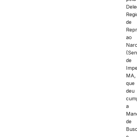
Dele
Regi
de
Rep
ao
Narc
(Sen
de
Impe
MA,
que
deu
cum
a
Man
de
Bus
e