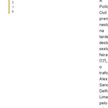
A
2
Políc
:1
8
Civil
pre
nest
na
tard
dest
sext
feira
(17),
o
traf
Alex
San
Delf
Lima
pelo