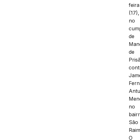
feira
(17),
no
cum
de
Man
de
Pris
cont
Jam
Fer
Ant
Men
no
bair
São
Raim
O