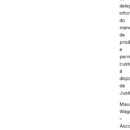
dele
info
do
man
de
pris
e
per
cust
à
disp
da
Just
Mau
Wag
–
Asc