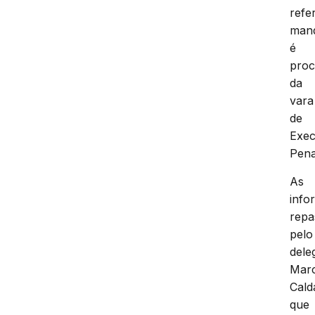
refe
man
é
proc
da
vara
de
Exe
Pena
As
info
repa
pelo
dele
Mar
Cald
que