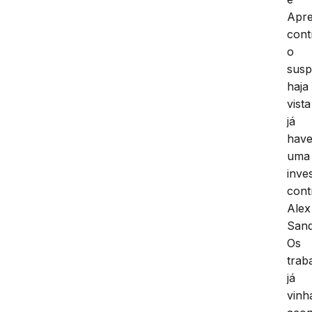
Apr
cont
o
susp
haja
vista
já
have
uma
inve
cont
Alex
Sand
Os
trab
já
vin