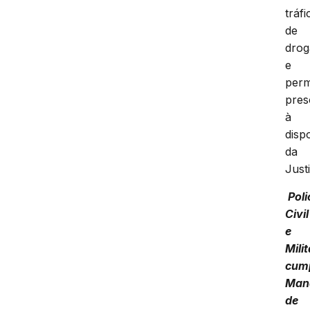
tráfi
de
drog
e
per
pres
à
disp
da
Just
Poli
Civil
e
Milit
cum
Man
de