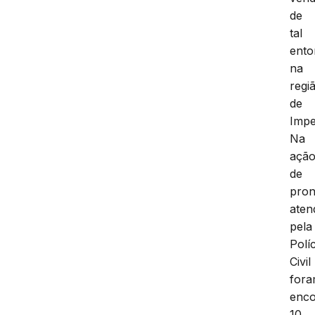
de
tal
ento
na
regi
de
Impe
Na
açã
de
pron
aten
pela
Políc
Civil
for
enco
10