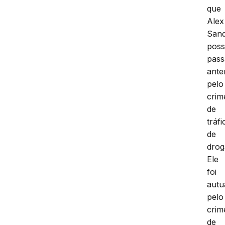
que
Alex
San
poss
pas
anter
pelo
crim
de
tráfi
de
drog
Ele
foi
autu
pelo
crim
de