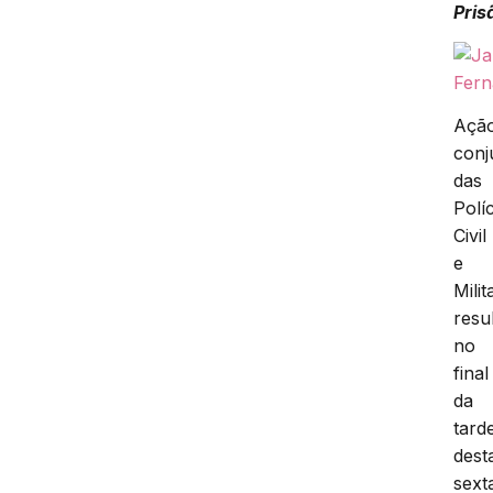
Pris
Açã
conj
das
Polí
Civil
e
Milit
resu
no
final
da
tard
dest
sext