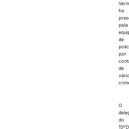
Verm
foi
pres
pela
equi
de
polic
por
cont
de
vári
crim
O
dele
do
15º