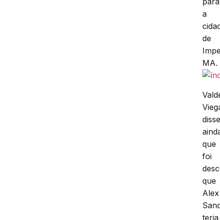
para
a
cida
de
Impe
MA.
Vald
Vieg
diss
aind
que
foi
desc
que
Alex
San
teria