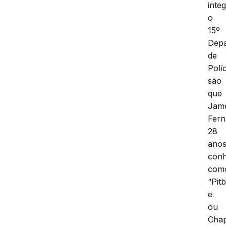
inte
o
15º
Dep
de
Políc
são
que
Jam
Fern
28
anos
conh
com
“Pitb
e
ou
Cha