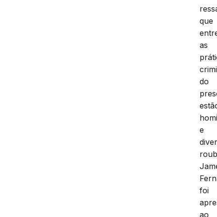
ress
que
entr
as
prát
crim
do
pres
estã
homi
e
dive
roub
Jam
Fer
foi
apre
ao