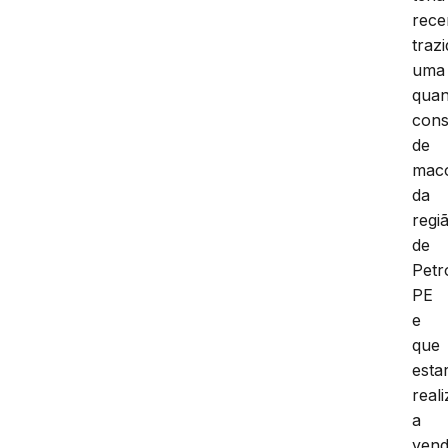
rece
traz
uma
quan
cons
de
mac
da
regi
de
Petr
PE
e
que
estar
real
a
ven