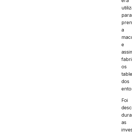
era
utili
para
pren
a
mac
e
assi
fabr
os
tabl
dos
ento
Foi
desc
dura
as
inve