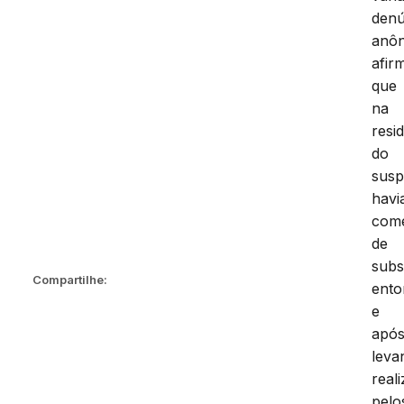
denú
anô
afir
que
na
resi
do
susp
havi
come
de
subs
Compartilhe:
ento
e
apó
leva
real
pelo