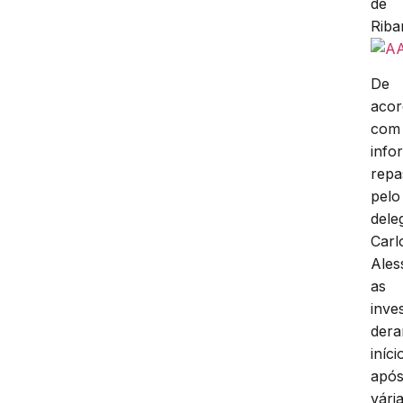
de
Riba
De
aco
com
info
repa
pelo
dele
Carl
Ales
as
inve
der
iníci
apó
vári