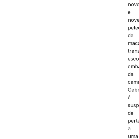
nove
e
nov
pete
de
mac
tran
esco
emb
da
cam
Gabr
é
susp
de
pert
a
uma