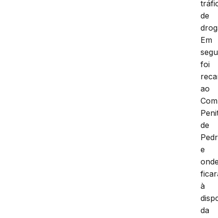
tráfi
de
drog
Em
segu
foi
reca
ao
Com
Peni
de
Pedr
e
ond
ficar
à
disp
da