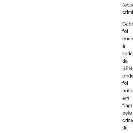
facç
crim
Gabr
foi
enc
à
sede
da
SEN
ond
foi
autu
em
flag
pelo
crim
de