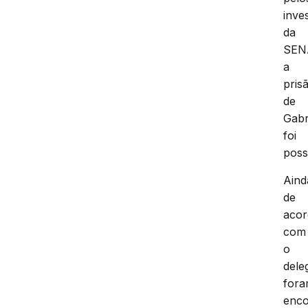
inve
da
SEN
a
pris
de
Gabr
foi
poss
Aind
de
aco
com
o
dele
for
enco