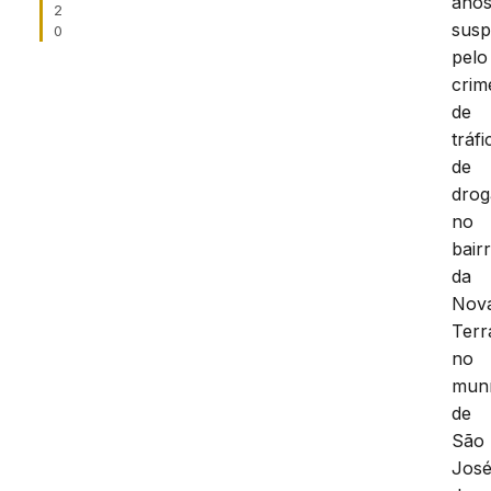
anos
2
susp
0
pelo
crim
de
tráfi
de
drog
no
bair
da
Nov
Terr
no
muní
de
São
Jos