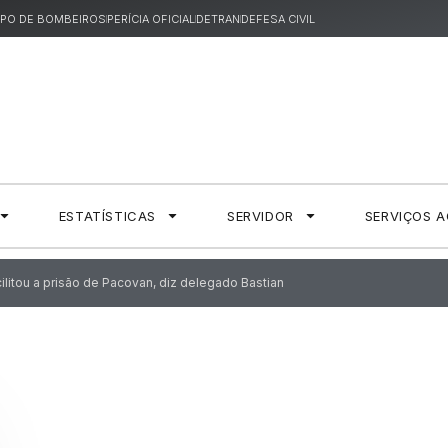
PO DE BOMBEIROS
PERÍCIA OFICIAL
DETRAN
DEFESA CIVIL
ESTATÍSTICAS
SERVIDOR
SERVIÇOS 
cilitou a prisão de Pacovan, diz delegado Bastian