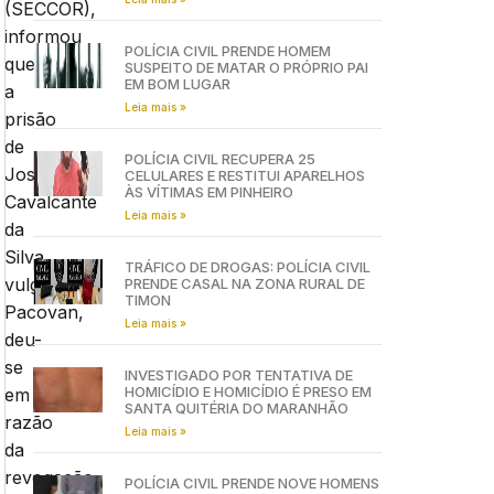
(SECCOR),
informou
POLÍCIA CIVIL PRENDE HOMEM
que
SUSPEITO DE MATAR O PRÓPRIO PAI
EM BOM LUGAR
a
Leia mais »
prisão
de
POLÍCIA CIVIL RECUPERA 25
Josival
CELULARES E RESTITUI APARELHOS
ÀS VÍTIMAS EM PINHEIRO
Cavalcante
Leia mais »
da
Silva,
TRÁFICO DE DROGAS: POLÍCIA CIVIL
vulgo
PRENDE CASAL NA ZONA RURAL DE
TIMON
Pacovan,
Leia mais »
deu-
se
INVESTIGADO POR TENTATIVA DE
HOMICÍDIO E HOMICÍDIO É PRESO EM
em
SANTA QUITÉRIA DO MARANHÃO
razão
Leia mais »
da
revogação
POLÍCIA CIVIL PRENDE NOVE HOMENS