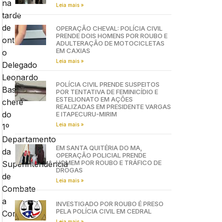
na
Leia mais »
tarde
de
OPERAÇÃO CHEVAL: POLÍCIA CIVIL
PRENDE DOIS HOMENS POR ROUBO E
ontem,
ADULTERAÇÃO DE MOTOCICLETAS
EM CAXIAS
o
Leia mais »
Delegado
Leonardo
POLÍCIA CIVIL PRENDE SUSPEITOS
Bastian
POR TENTATIVA DE FEMINICÍDIO E
ESTELIONATO EM AÇÕES
chefe
REALIZADAS EM PRESIDENTE VARGAS
do
E ITAPECURU-MIRIM
Leia mais »
1º
Departamento
EM SANTA QUITÉRIA DO MA,
da
OPERAÇÃO POLICIAL PRENDE
HOMEM POR ROUBO E TRÁFICO DE
Superintendência
DROGAS
de
Leia mais »
Combate
a
INVESTIGADO POR ROUBO É PRESO
PELA POLÍCIA CIVIL EM CEDRAL
Corrupção
Leia mais »