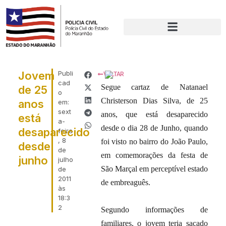
Jovem
Publi
VOLTAR
cad
Segue cartaz de Natanael
de 25
o
Christerson Dias Silva, de 25
anos
em:
sext
anos, que está desaparecido
está
a-
desde o dia 28 de Junho, quando
desaparecido
feira
, 8
foi visto no bairro do João Paulo,
desde
de
em comemorações da festa de
junho
julho
São Marçal em perceptível estado
de
2011
de embreaguês.
às
18:3
2
Segundo informações de
familiares, o jovem teria sacado