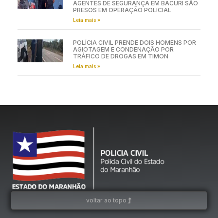
AGENTES DE SEGURANÇA EM BACURI SÃO
PRESOS EM OPERAÇÃO POLICIAL
Leia mais »
POLÍCIA CIVIL PRENDE DOIS HOMENS POR
AGIOTAGEM E CONDENAÇÃO POR
TRÁFICO DE DROGAS EM TIMON
Leia mais »
voltar ao topo