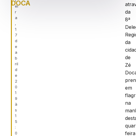
f
DOCA
atra
ei
da
r
a
8ª
,
Dele
1
Regi
7
d
da
e
cida
a
de
b
ril
Zé
d
Doc
e
pre
2
0
em
1
flag
9
na
à
s
man
1
dest
5
quar
:
feira
0