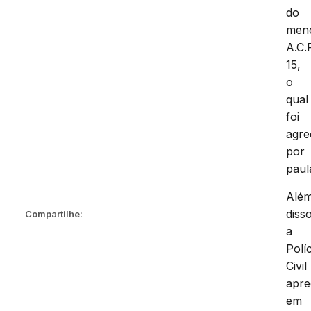
do
men
A.C.
15,
o
qual
foi
agre
por
paul
Alé
disso
Compartilhe:
a
Políc
Civil
apr
em