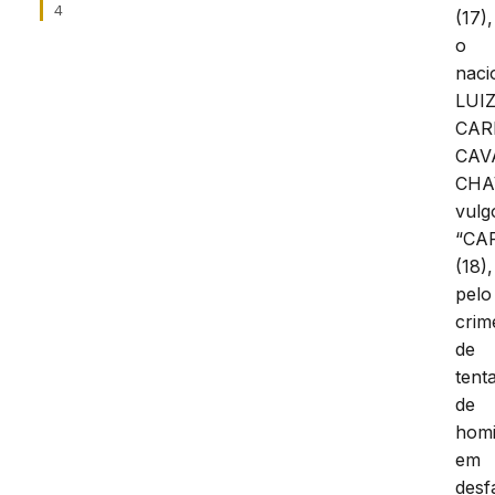
4
(17),
o
naci
LUI
CAR
CAV
CHA
vulg
“CA
(18),
pelo
crim
de
tenta
de
homi
em
desf