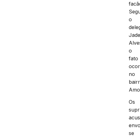
facã
Seg
o
dele
Jade
Alve
o
fato
ocor
no
bair
Amo
Os
supr
acu
envo
se