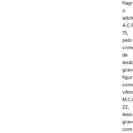
flag
o
adol
A.C.
15,
pelo
crim
de
lesã
grav
figu
com
víti
M.C.
22,
lesi
gra
com