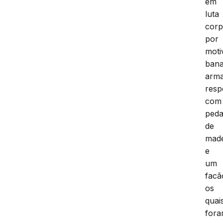
em
luta
corp
por
moti
bana
arm
resp
com
ped
de
made
e
um
facã
os
quai
for