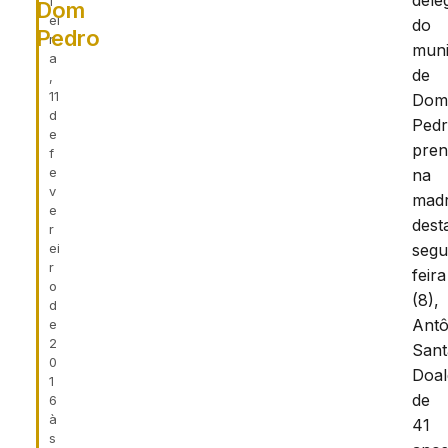
dele
f
Dom
ei
do
Pedro
r
muni
a
de
,
11
Do
d
Pedr
e
pren
f
e
na
v
mad
e
dest
r
ei
segu
r
feira
o
(8),
d
Antô
e
2
San
0
Doal
1
de
6
à
41
s