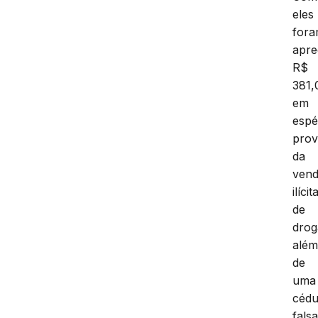
eles
for
apre
R$
381,
em
espé
prov
da
ven
ilícit
de
drog
alé
de
uma
cédu
fals