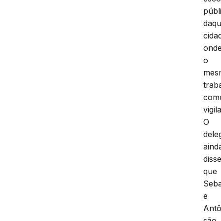
públ
daqu
cida
ond
o
mes
trab
com
vigil
O
dele
aind
diss
que
Seba
e
Antô
são