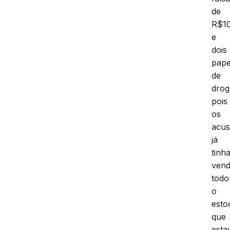
de
R$1
e
dois
pape
de
drog
pois
os
acu
já
tinh
vend
todo
o
esto
que
esta