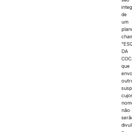
inte
de
um
plan
cha
“ES
DA
COC
que
envo
outr
susp
cujo
nom
não
serã
divu