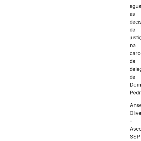
agua
as
deci
da
justi
na
car
da
dele
de
Do
Pedr
Ans
Olive
–
Asc
SSP