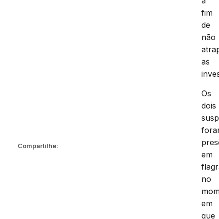
a
fim
de
não
atra
as
inve
Os
dois
susp
for
pres
Compartilhe:
em
flag
no
mom
em
que