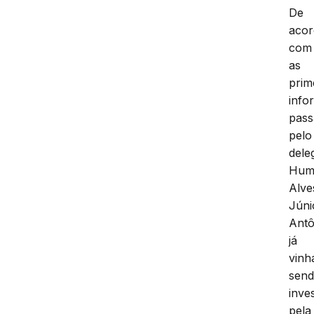
De
aco
com
as
prim
info
pass
pelo
dele
Hum
Alve
Júni
Antô
já
vinh
sen
inve
pela