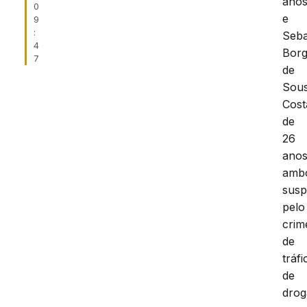
ano
0
e
9
:
Seba
4
Bor
7
de
Sou
Cost
de
26
anos
amb
susp
pelo
crim
de
tráfi
de
drog