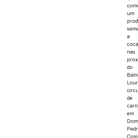
come
um
prod
seme
a
coca
nas
prox
do
Baln
Lour
circu
de
carn
em
Do
Pedr
Com