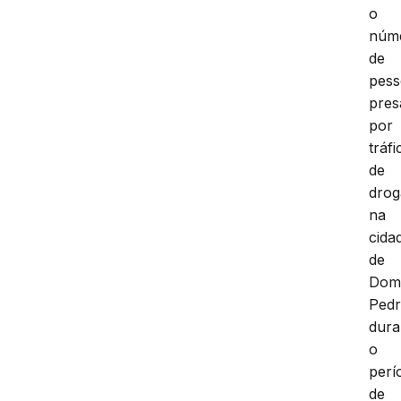
o
núm
de
pess
pres
por
tráfi
de
drog
na
cida
de
Do
Ped
dura
o
perí
de