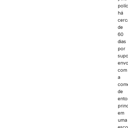
políc
há
cerc
de
60
dias
por
supo
envo
com
a
come
de
ento
prin
em
uma
esco