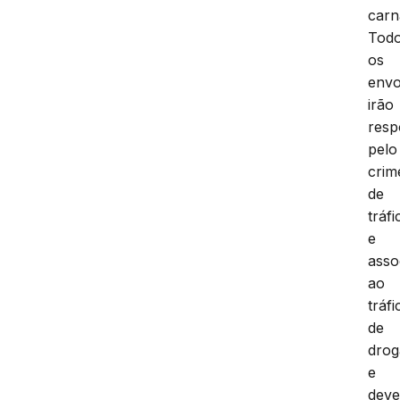
carn
Tod
os
envo
irão
resp
pelo
crim
de
tráfi
e
asso
ao
tráfi
de
drog
e
dev