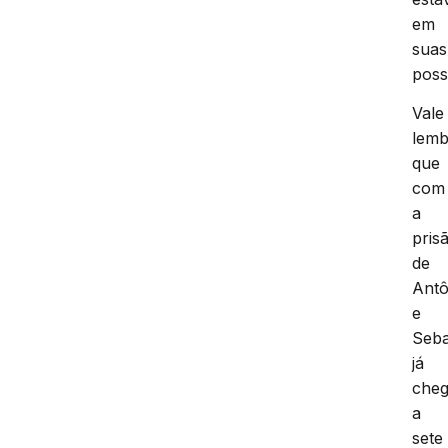
em
suas
poss
Vale
lemb
que
com
a
pris
de
Antô
e
Seba
já
che
a
sete