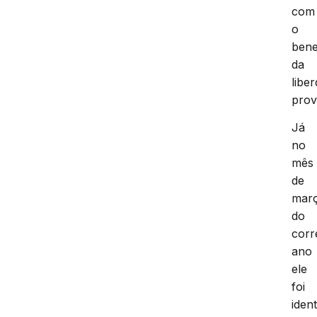
com
o
bene
da
libe
prov
Já
no
mês
de
mar
do
corr
ano
ele
foi
ident