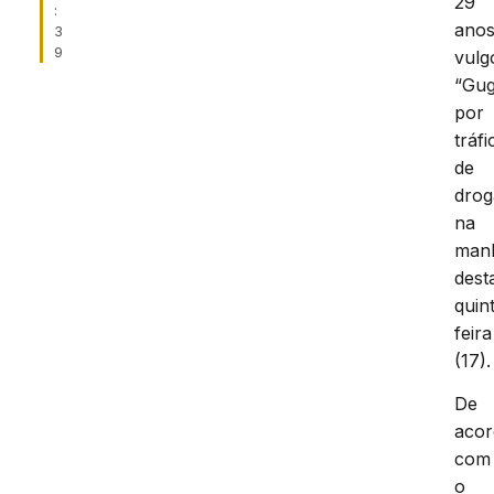
29
:
anos
3
9
vulg
“Gug
por
tráfi
de
drog
na
man
dest
quin
feira
(17).
De
aco
com
o