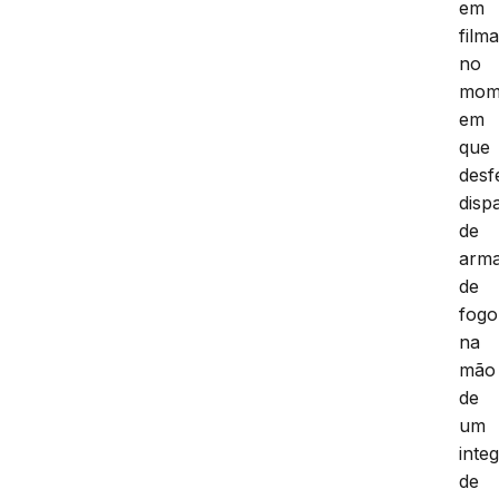
em
film
no
mom
em
que
desf
disp
de
arm
de
fogo
na
mão
de
um
inte
de