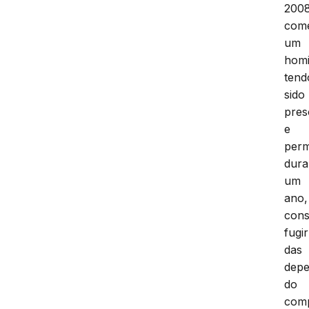
200
com
um
homi
tend
sido
pres
e
per
dura
um
ano,
cons
fugir
das
depe
do
com