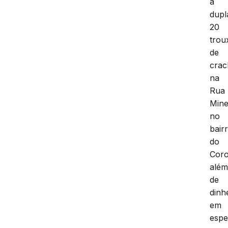
a
dupl
20
trou
de
crac
na
Rua
Mine
no
bair
do
Coro
alé
de
dinh
em
espe