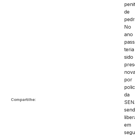
peni
de
pedr
No
ano
pas
teria
sido
pres
nov
por
polic
da
Compartilhe:
SEN
sen
libe
em
segu