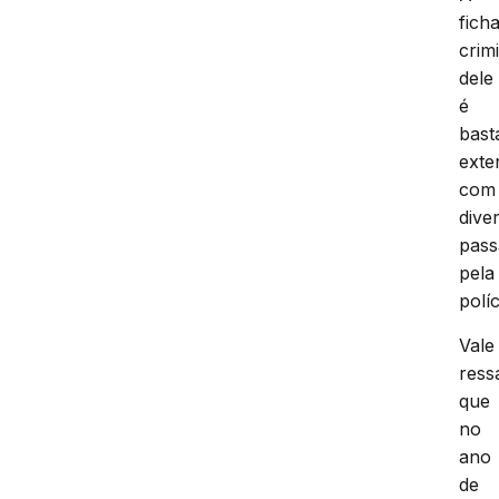
fich
crim
dele
é
bast
exte
com
dive
pass
pela
políc
Vale
ress
que
no
ano
de