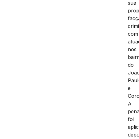
sua
próp
facç
crim
com
atua
nos
bair
do
Joã
Paul
e
Coro
A
pena
foi
apli
depo