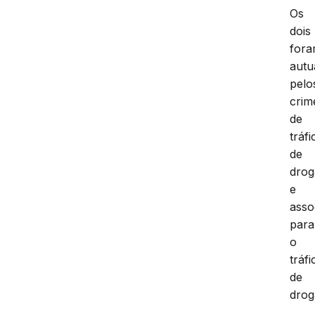
Os
dois
for
autu
pelo
crim
de
tráfi
de
drog
e
asso
para
o
tráfi
de
drog