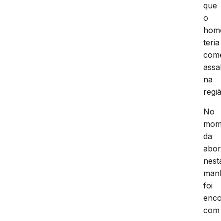
que
o
hom
teria
come
assa
na
regi
No
mom
da
abo
nest
man
foi
enco
com