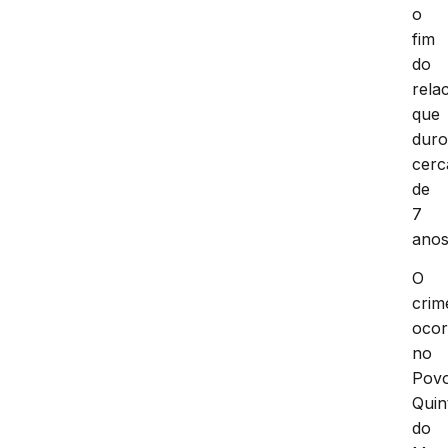
o
fim
do
rela
que
dur
cerc
de
7
anos
O
crim
ocor
no
Pov
Quin
do