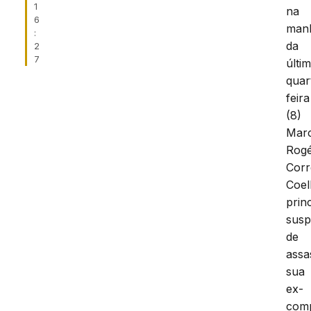
1
na
6
man
:
da
2
7
últi
quar
feira
(8)
Mar
Rogé
Corr
Coel
prin
susp
de
assa
sua
ex-
com