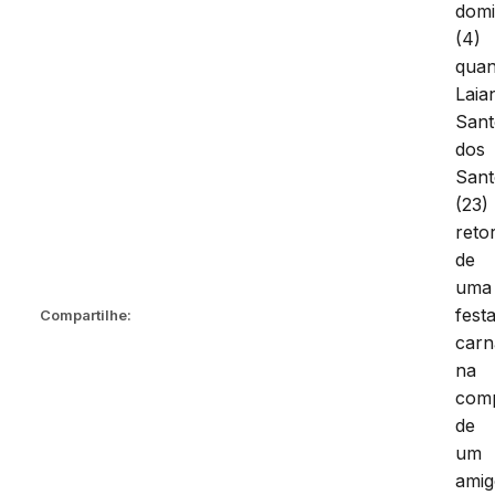
dom
(4)
qua
Laia
Sant
dos
Sant
(23)
reto
de
uma
fest
Compartilhe:
carn
na
com
de
um
ami