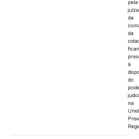
pela
juíza
da
com
da
cida
fica
pres
à
disp
do
pod
judic
na
Unid
Pris
Regi