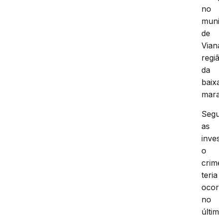
no
muni
de
Vian
regi
da
baix
mar
Seg
as
inve
o
crim
teria
ocor
no
últi