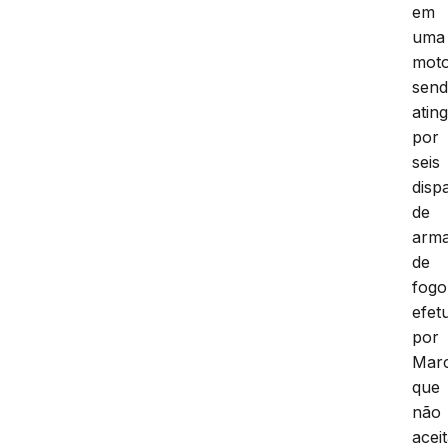
em
uma
moto
sen
ating
por
seis
disp
de
arm
de
fogo
efet
por
Mar
que
não
acei