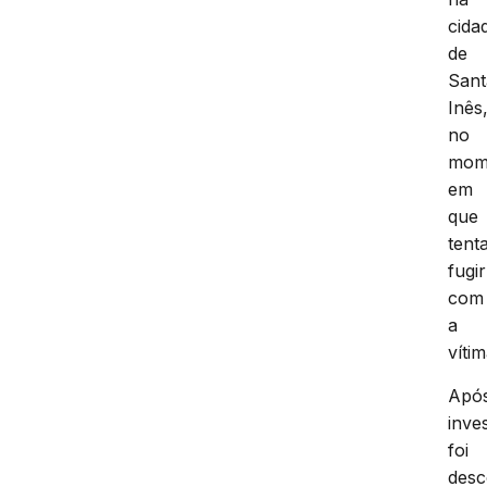
cida
de
Sant
Inês
no
mom
em
que
tent
fugir
com
a
vítim
Apó
inve
foi
desc