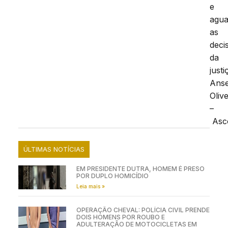
e
agua
as
deci
da
justi
Ans
Olive
–
Asc
ÚLTIMAS NOTÍCIAS
EM PRESIDENTE DUTRA, HOMEM É PRESO
POR DUPLO HOMICÍDIO
Leia mais »
OPERAÇÃO CHEVAL: POLÍCIA CIVIL PRENDE
DOIS HOMENS POR ROUBO E
ADULTERAÇÃO DE MOTOCICLETAS EM