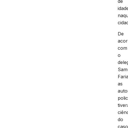
de
idad
naqu
cida
De
aco
com
o
dele
Sam
Fari
as
auto
polic
tive
ciên
do
caso