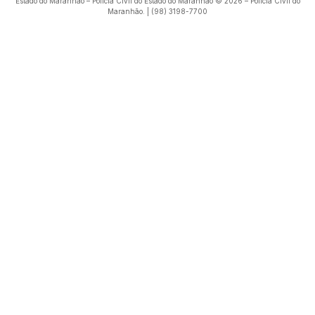
Estado do Maranhão – Polícia Civil do Estado do Maranhão © 2026 – Polícia Civil do
Maranhão. | (98) 3198-7700