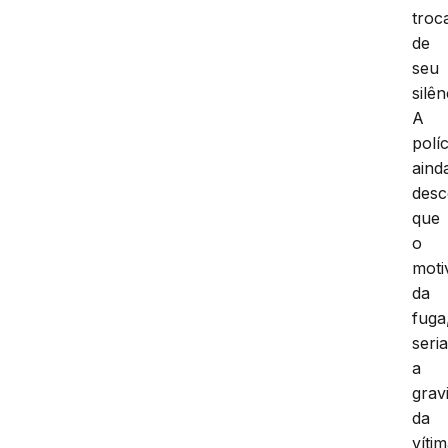
troc
de
seu
silên
A
políc
aind
desc
que
o
moti
da
fuga
seri
a
grav
da
vítim