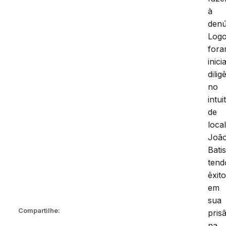
à
denú
Log
for
inici
dilig
no
intui
de
local
Joã
Batis
tend
êxit
em
sua
Compartilhe:
pris
na