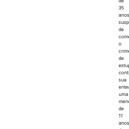
de
35
anos
susp
de
com
o
crim
de
estu
cont
sua
ente
uma
men
de
11
ano