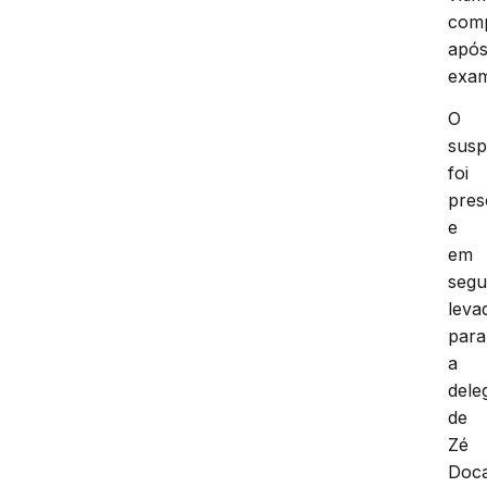
com
apó
exam
O
susp
foi
pres
e
em
segu
leva
para
a
dele
de
Zé
Doc