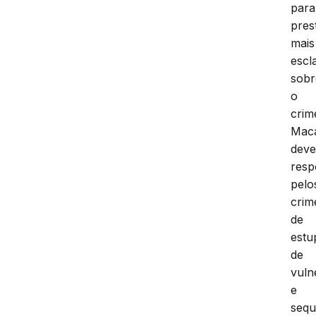
para
pres
mais
escl
sobr
o
crim
Mac
dev
resp
pelo
crim
de
estu
de
vuln
e
sequ