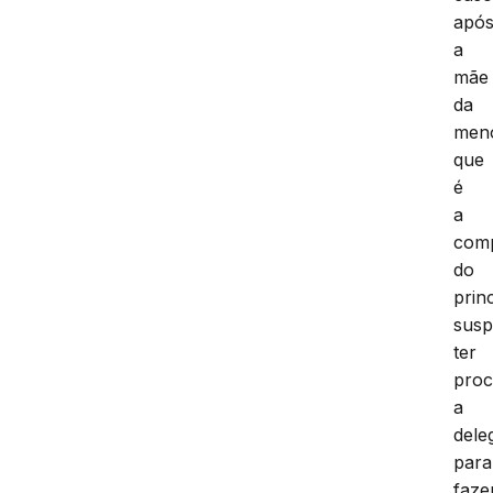
apó
a
mãe
da
men
que
é
a
com
do
prin
susp
ter
pro
a
dele
para
faze