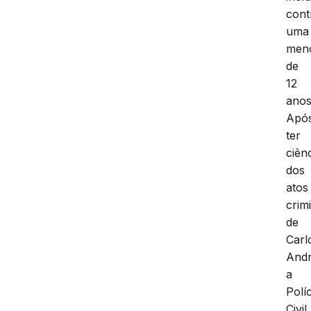
cont
uma
men
de
12
anos
Apó
ter
ciên
dos
atos
crim
de
Carl
Andr
a
Políc
Civil