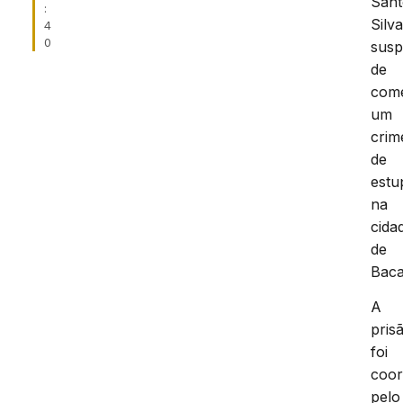
Sant
:
Silva
4
0
susp
de
com
um
crim
de
estu
na
cida
de
Baca
A
pris
foi
coo
pelo