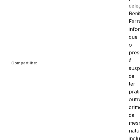
dele
Reni
Ferr
info
que
o
pres
é
Compartilhe:
susp
de
ter
prat
outr
crim
da
mes
natu
incl