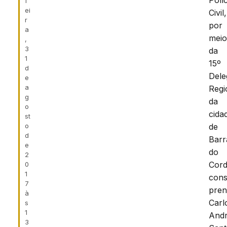
Políc
f
ei
Civil,
r
por
a
mei
,
3
da
1
15º
d
Dele
e
a
Regi
g
da
o
cida
st
o
de
d
Barr
e
do
2
Cord
0
1
cons
7
pren
à
Carl
s
1
And
3