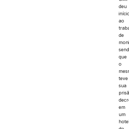
deu
iníci
ao
trab
de
moni
sen
que
o
mes
teve
sua
pris
decr
em
um
hote
do