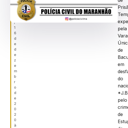
de
f
BACURI
ei
Pris
r
Temp
a
expe
,
1
pela
6
Vara
d
Únic
e
d
de
e
Bacu
z
em
e
m
desf
b
do
r
naci
o
*J.B
d
e
pelo
2
crim
0
de
2
0
Estu
à