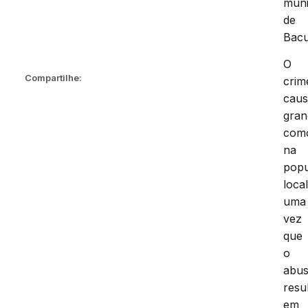
muni
de
Bacu
O
Compartilhe:
crim
cau
gran
com
na
pop
local
uma
vez
que
o
abu
resu
em