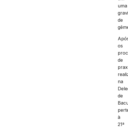
uma
grav
de
gêm
Apó
os
proc
de
prax
real
na
Dele
de
Bacu
pert
à
21ª