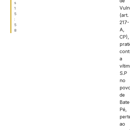
de
s
Vuln
1
5
(art.
:
217-
5
A,
8
CP),
prat
cont
a
víti
S.P
no
pov
de
Bate
Pé,
pert
ao