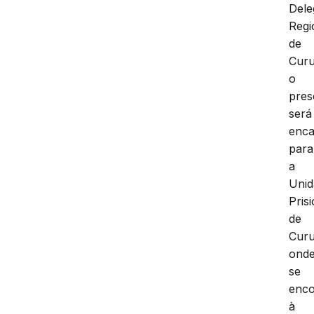
Dele
Regi
de
Curu
o
pres
será
enc
para
a
Unid
Pris
de
Cur
ond
se
enco
à