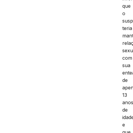
que
o
susp
teria
mant
rela
sexu
com
sua
ente
de
ape
13
ano
de
idad
e
que