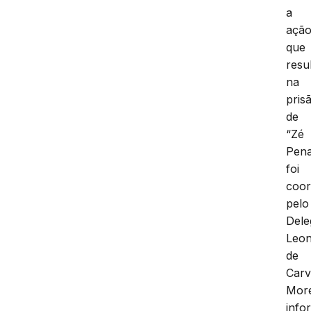
a
açã
que
resu
na
pris
de
“Zé
Pena
foi
coo
pelo
Dele
Leo
de
Carv
More
info