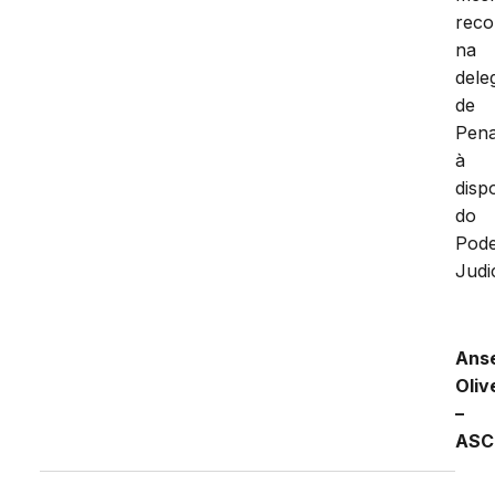
reco
na
dele
de
Pena
à
disp
do
Pod
Judic
Ans
Oliv
–
ASC