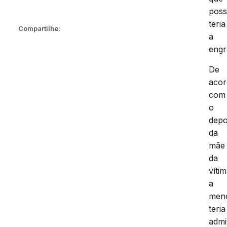
poss
teria
Compartilhe:
a
engr
De
aco
com
o
depo
da
mãe
da
vítim
a
men
teria
admi