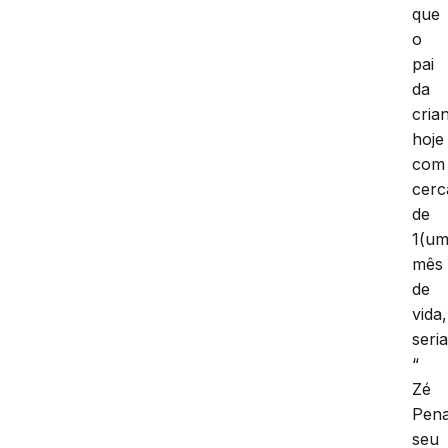
que
o
pai
da
cria
hoje
com
cerc
de
1(um
mês
de
vida,
seri
“
Zé
Pena
seu