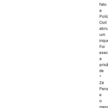
fato
a
Políc
Civil
abri
um
inqu
Foi
exec
a
pris
de
“
Zé
Pena
e
o
mes