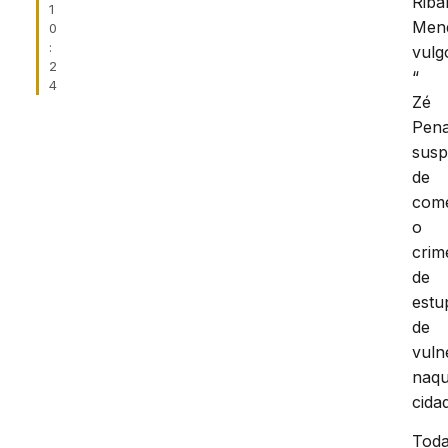
Rib
1
Men
0
:
vulg
2
“
4
Zé
Pena
susp
de
com
o
crim
de
estu
de
vuln
naqu
cida
Tod