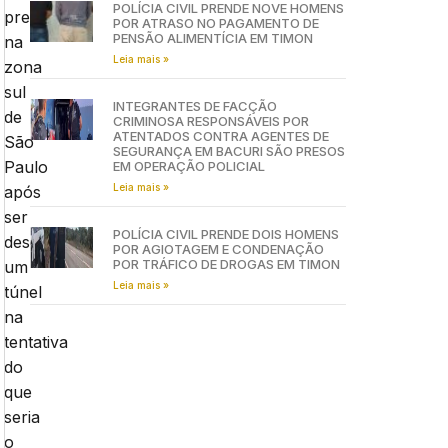
POLÍCIA CIVIL PRENDE NOVE HOMENS
preso
POR ATRASO NO PAGAMENTO DE
PENSÃO ALIMENTÍCIA EM TIMON
na
Leia mais »
zona
sul
INTEGRANTES DE FACÇÃO
de
CRIMINOSA RESPONSÁVEIS POR
ATENTADOS CONTRA AGENTES DE
São
SEGURANÇA EM BACURI SÃO PRESOS
Paulo
EM OPERAÇÃO POLICIAL
Leia mais »
após
ser
POLÍCIA CIVIL PRENDE DOIS HOMENS
descoberto
POR AGIOTAGEM E CONDENAÇÃO
POR TRÁFICO DE DROGAS EM TIMON
um
Leia mais »
túnel
na
tentativa
do
que
seria
o