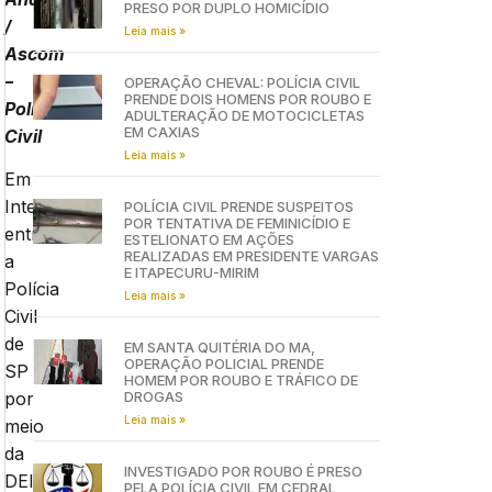
PRESO POR DUPLO HOMICÍDIO
/
Leia mais »
Ascom
–
OPERAÇÃO CHEVAL: POLÍCIA CIVIL
PRENDE DOIS HOMENS POR ROUBO E
Policia
ADULTERAÇÃO DE MOTOCICLETAS
EM CAXIAS
Civil
Leia mais »
Em
Integração
POLÍCIA CIVIL PRENDE SUSPEITOS
POR TENTATIVA DE FEMINICÍDIO E
entre
ESTELIONATO EM AÇÕES
REALIZADAS EM PRESIDENTE VARGAS
a
E ITAPECURU-MIRIM
Polícia
Leia mais »
Civil
de
EM SANTA QUITÉRIA DO MA,
OPERAÇÃO POLICIAL PRENDE
SP
HOMEM POR ROUBO E TRÁFICO DE
DROGAS
por
Leia mais »
meio
da
INVESTIGADO POR ROUBO É PRESO
DEIC,
PELA POLÍCIA CIVIL EM CEDRAL