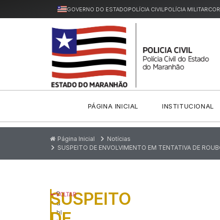
GOVERNO DO ESTADO
POLÍCIA CIVIL
POLÍCIA MILITAR
COR
PÁGINA INICIAL
INSTITUCIONAL
Página Inicial
Notícias
SUSPEITO DE ENVOLVIMENTO EM TENTATIVA DE ROUB
SUSPEITO
P
VOLTAR
u
DE
bl