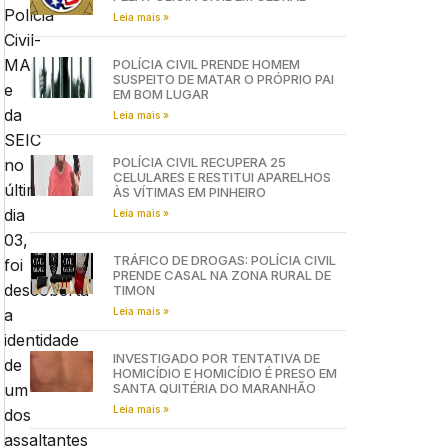
Polícia
Leia mais »
Civil-
MA
POLÍCIA CIVIL PRENDE HOMEM
SUSPEITO DE MATAR O PRÓPRIO PAI
e
EM BOM LUGAR
da
Leia mais »
SEIC
POLÍCIA CIVIL RECUPERA 25
no
CELULARES E RESTITUI APARELHOS
último
ÀS VÍTIMAS EM PINHEIRO
dia
Leia mais »
03,
TRÁFICO DE DROGAS: POLÍCIA CIVIL
foi
PRENDE CASAL NA ZONA RURAL DE
descoberta
TIMON
Leia mais »
a
identidade
INVESTIGADO POR TENTATIVA DE
de
HOMICÍDIO E HOMICÍDIO É PRESO EM
SANTA QUITÉRIA DO MARANHÃO
um
Leia mais »
dos
assaltantes