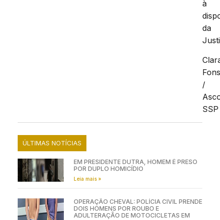
à
disp
da
Just
Clar
Fon
/
Asc
SSP
ÚLTIMAS NOTÍCIAS
EM PRESIDENTE DUTRA, HOMEM É PRESO
POR DUPLO HOMICÍDIO
Leia mais »
OPERAÇÃO CHEVAL: POLÍCIA CIVIL PRENDE
DOIS HOMENS POR ROUBO E
ADULTERAÇÃO DE MOTOCICLETAS EM