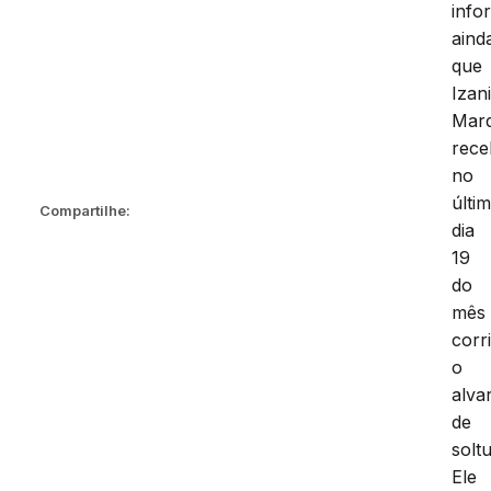
info
aind
que
Izan
Mar
rec
no
últi
Compartilhe:
dia
19
do
mês
corr
o
alva
de
soltu
Ele