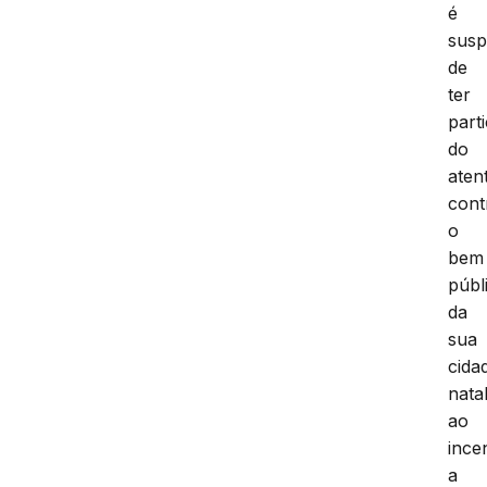
é
susp
de
ter
part
do
aten
cont
o
bem
públ
da
sua
cida
natal
ao
ince
a