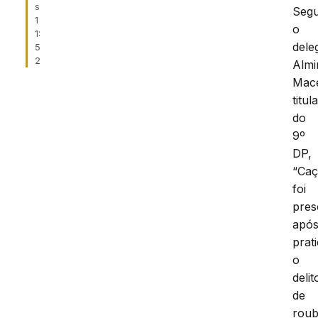
s
Seg
1
o
1:
dele
5
2
Almi
Mac
titul
do
9º
DP,
“Caç
foi
pres
apó
prat
o
delit
de
rou