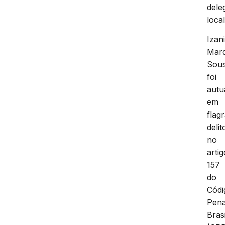
dele
local
Izan
Mar
Sou
foi
autu
em
flag
delit
no
artig
157
do
Códi
Pena
Brasi