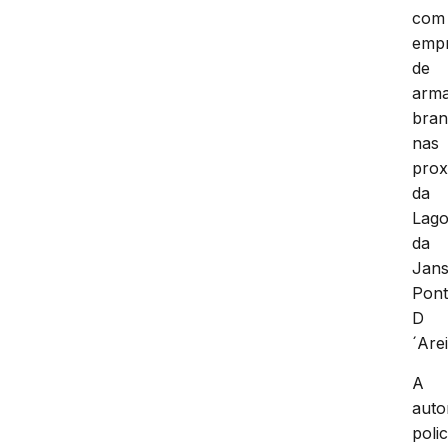
com
emp
de
arm
bra
nas
prox
da
Lag
da
Jans
Pon
D
´Arei
A
auto
polic