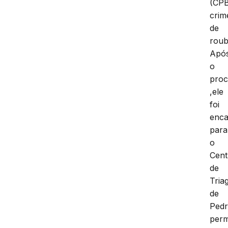
(CPB
crim
de
roub
Apó
o
proc
,ele
foi
enc
para
o
Cent
de
Tria
de
Pedr
per