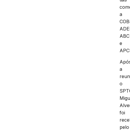
com
a
COB
ADE
ABC
e
APC
Apó
a
reun
o
SPT
Migu
Alve
foi
rece
pelo