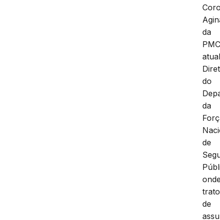
Coro
Agin
da
PMC
atua
Dire
do
Dep
da
Forç
Naci
de
Seg
Públ
ond
trat
de
assu