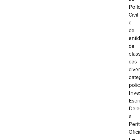
Políc
Civil
e
de
enti
de
clas
das
dive
cate
polic
Inve
Escr
Dele
e
Peri
Ofici
tais