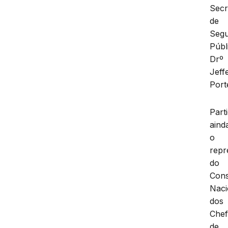
Secr
de
Seg
Públ
Drº
Jeff
Port
Part
aind
o
repr
do
Con
Naci
dos
Chef
de