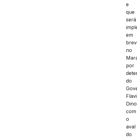
e
que
será
impl
em
brev
no
Mar
por
dete
do
Gov
Flav
Dino
com
o
aval
do