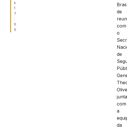
s
Brasí
1
de
7
reun
:
0
com
5
o
Secr
Naci
de
Seg
Públ
Gene
Theo
Olive
junt
com
a
equi
da