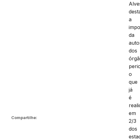
Alve
dest
a
impo
da
auto
dos
órgã
peric
o
que
já
é
real
em
Compartilhe:
2/3
dos
esta