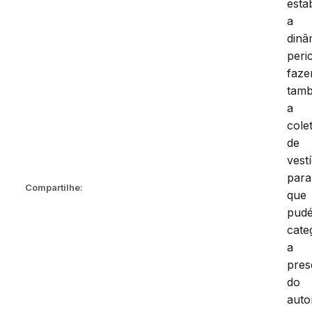
esta
a
dinâ
peric
faze
tam
a
cole
de
vestí
para
Compartilhe:
que
pudé
cate
a
pres
do
auto