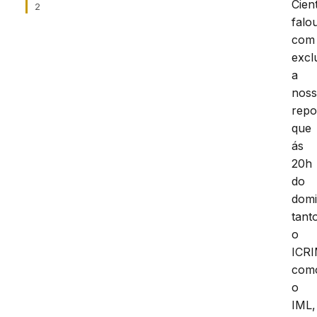
Cien
2
falo
com
excl
a
nos
repo
que
ás
20h
do
domi
tant
o
ICRI
com
o
IML,