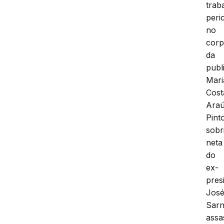
trab
peric
no
cor
da
publi
Mari
Cost
Araú
Pint
sobr
neta
do
ex-
pres
Jos
Sarn
assa