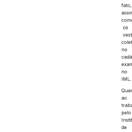
fato,
assi
com
os
vest
cole
no
cadá
exa
no
IML.
Qua
ao
trab
pelo
Insti
de