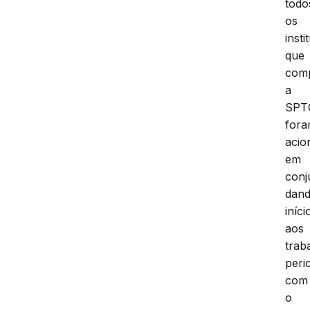
todo
os
insti
que
com
a
SPT
for
acio
em
conj
dan
iníci
aos
trab
peric
com
o