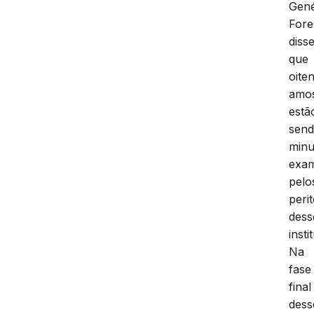
Gené
Fore
diss
que
oite
amos
estã
sen
minu
exam
pelo
peri
dess
insti
Na
fase
final
dess