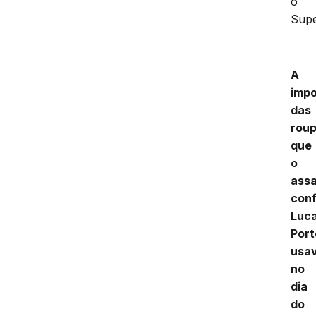
o
Supe
A
impo
das
rou
que
o
assa
con
Luc
Port
usa
no
dia
do