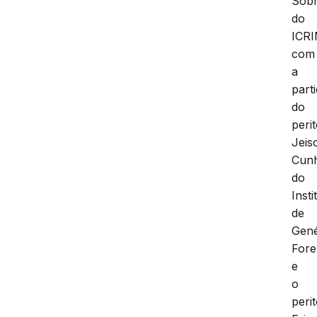
Sobr
do
ICR
com
a
part
do
perit
Jeis
Cun
do
Insti
de
Gené
Fore
e
o
peri