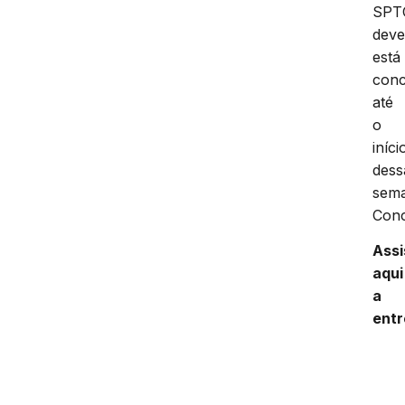
SPT
dev
está
conc
até
o
iníci
dess
sem
Conc
Assi
aqui
a
entr