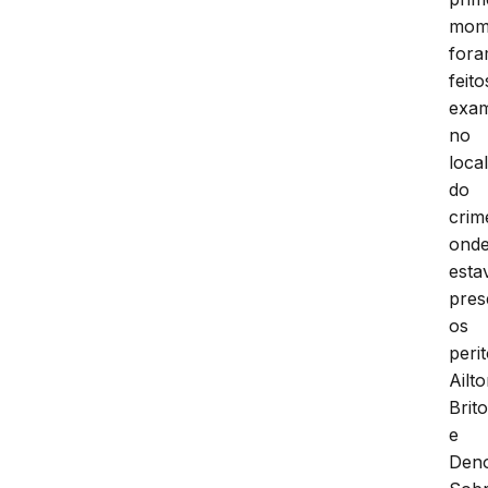
mom
for
feito
exa
no
loca
do
crim
ond
est
pres
os
perit
Ailto
Brit
e
Den