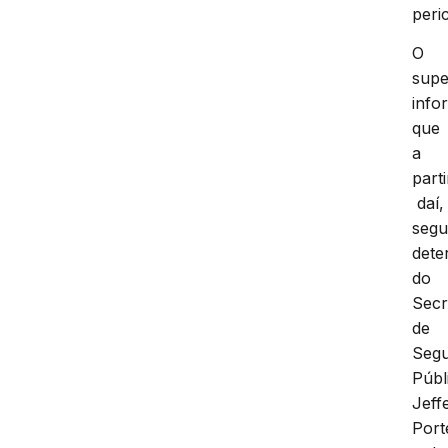
peri
O
supe
info
que
a
parti
daí,
segu
dete
do
Secr
de
Seg
Públ
Jeff
Port