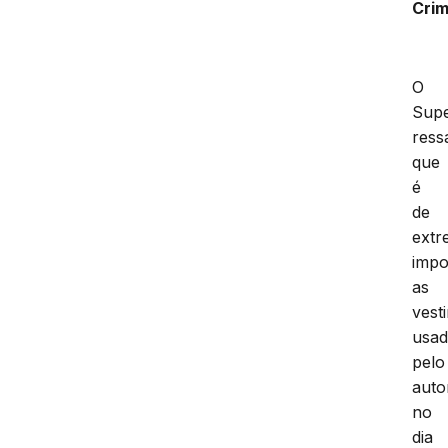
Cri
O
Supe
ress
que
é
de
extr
impo
as
vest
usad
pelo
auto
no
dia