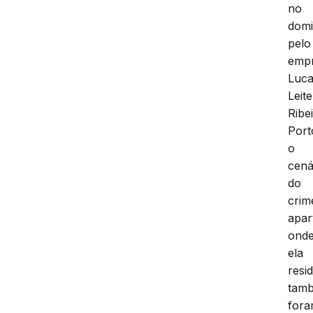
no
domi
pelo
empr
Luc
Leite
Ribe
Port
o
cená
do
crim
apar
ond
ela
resid
tam
for