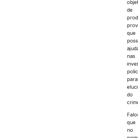
obje
de
prod
prov
que
pos
ajud
nas
inve
polic
para
eluc
do
crim
Falo
que
no
prim