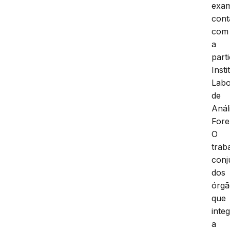
exa
con
com
a
part
Insti
Labo
de
Anál
Fore
O
trab
conj
dos
órg
que
inte
a