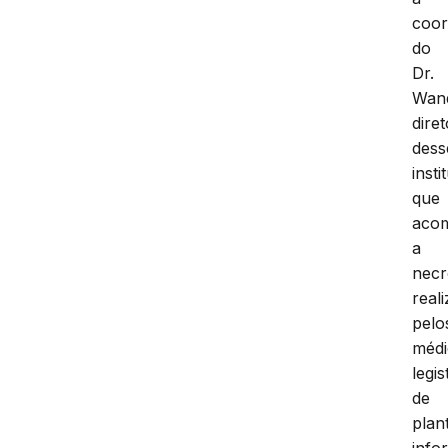
coo
do
Dr.
Wand
diret
dess
insti
que
aco
a
necr
real
pelo
médi
legis
de
plan
info