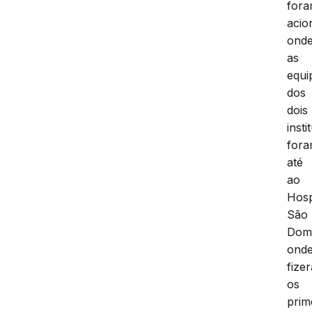
for
acio
ond
as
equi
dos
dois
insti
for
até
ao
Hosp
São
Dom
ond
fize
os
prim