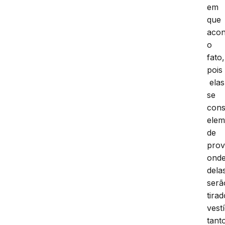
em
que
acon
o
fato,
pois
elas
se
cons
elem
de
prov
ond
dela
serã
tira
vest
tant