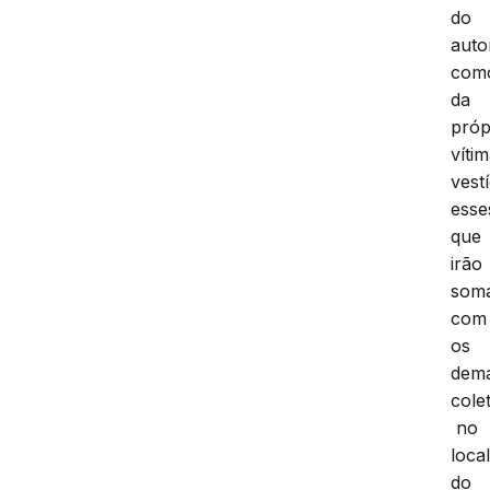
do
auto
com
da
próp
vítim
vest
esse
que
irão
som
com
os
dema
cole
no
loca
do