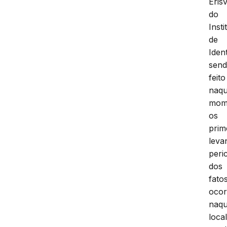
Eris
do
Insti
de
Iden
sen
feito
naqu
mom
os
prim
leva
peric
dos
fato
ocor
naqu
local