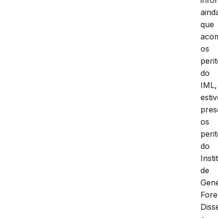
aind
que
aco
os
peri
do
IML,
esti
pres
os
peri
do
Insti
de
Gené
Fore
Diss