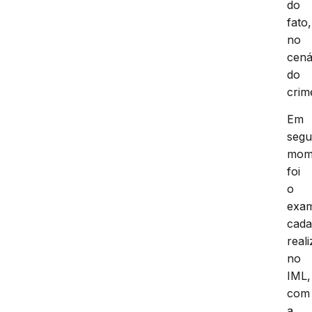
do
fato,
no
cená
do
crim
Em
seg
mom
foi
o
exa
cada
real
no
IML,
com
a