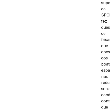
supe
da
SPCI
fez
ques
de
frisa
que
apes
dos
boat
espa
nas
rede
socia
dan
cont
que