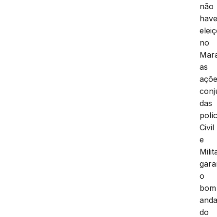
não
have
elei
no
Mar
as
açõ
conj
das
políc
Civil
e
Milit
gara
o
bom
and
do