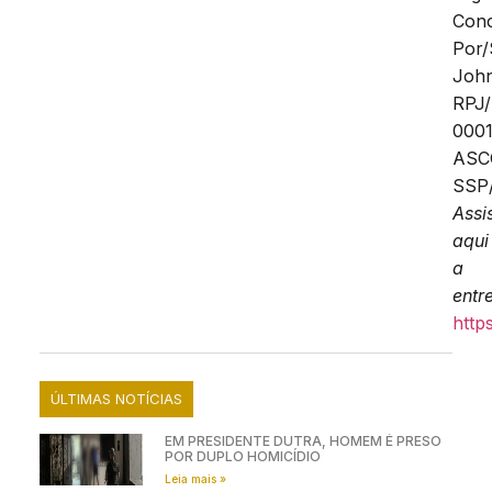
Conc
Por/
Joh
RPJ
000
AS
SSP
Assi
aqui
a
entr
http
ÚLTIMAS NOTÍCIAS
EM PRESIDENTE DUTRA, HOMEM É PRESO
POR DUPLO HOMICÍDIO
Leia mais »