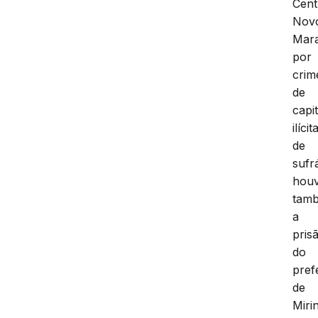
Cent
Nov
Mar
por
crim
de
capi
ilícit
de
sufr
hou
tam
a
pris
do
pref
de
Miri