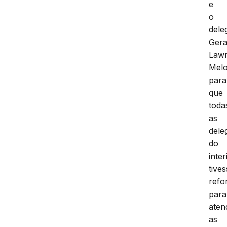
e
o
dele
Gera
Law
Melo
para
que
toda
as
dele
do
inter
tive
refo
para
aten
as