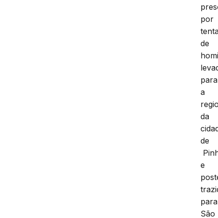
pres
por
tenta
de
homi
leva
para
a
regi
da
cida
de
Pinh
e
post
traz
para
São