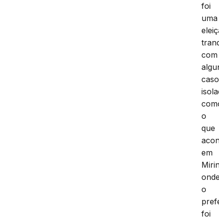
foi
uma
elei
tranq
com
algu
caso
isol
com
o
que
acon
em
Miri
ond
o
pref
foi