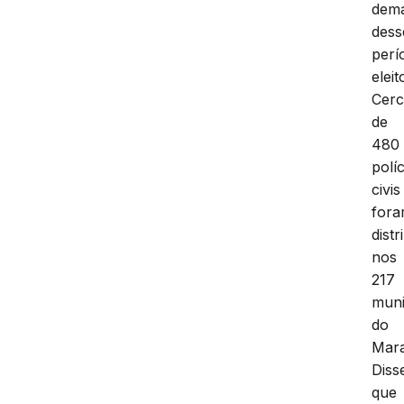
dem
dess
perí
eleit
Cer
de
480
políc
civis
for
distr
nos
217
muni
do
Mar
Diss
que