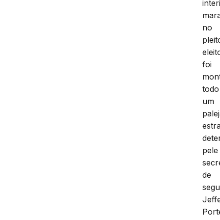
inter
mar
no
pleit
eleit
foi
mon
todo
um
pale
estr
dete
pele
secr
de
segu
Jeff
Port