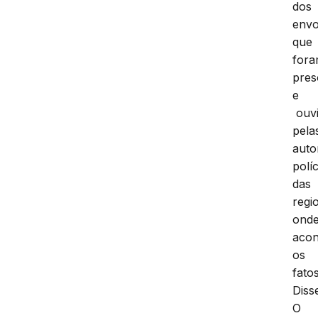
dos
envo
que
for
pres
e
ouv
pela
auto
políc
das
regi
ond
aco
os
fatos
Diss
O