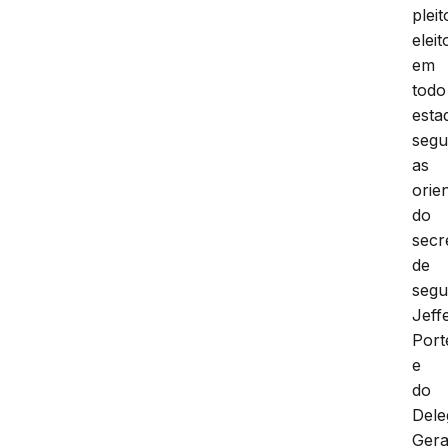
pleit
eleit
em
todo
esta
segu
as
orie
do
secr
de
segu
Jeff
Port
e
do
Dele
Gera