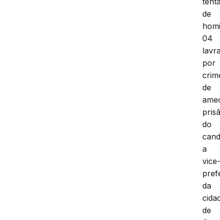
tenta
de
homi
04
lavr
por
crim
de
ame
pris
do
cand
a
vice
pref
da
cida
de