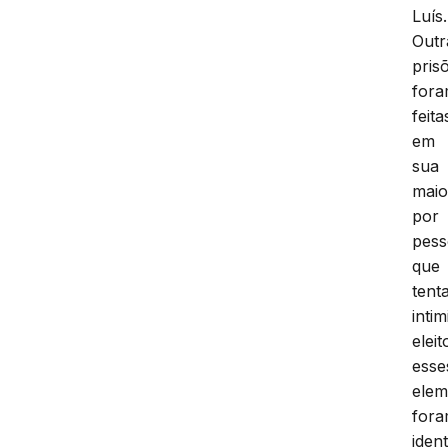
Luís.
Outr
pris
for
feita
em
sua
maio
por
pess
que
tent
intim
eleit
esse
elem
for
ident