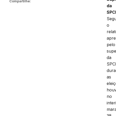
Compartilhe:
da
SPC
Seg
o
relat
apre
pelo
supe
da
SPCI
dura
as
elei
hou
no
inter
mar
38