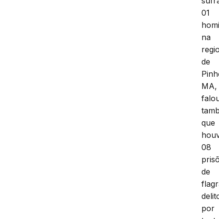
sufr
01
homi
na
regi
de
Pinh
MA,
falo
tam
que
hou
08
pris
de
flag
delit
por