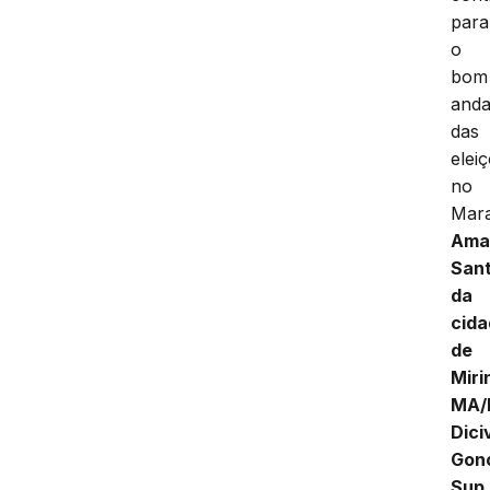
para
o
bom
and
das
elei
no
Mar
Ama
Sant
da
cid
de
Miri
MA/
Dici
Gon
Sup