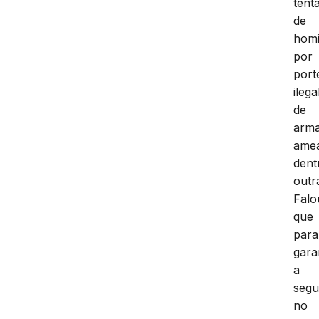
tenta
de
homi
por
port
ilega
de
arma
ame
dent
outr
Falo
que
para
gara
a
segu
no