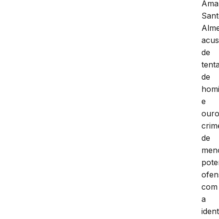
Ama
Sant
Alme
acu
de
tenta
de
homi
e
our
crim
de
men
pote
ofen
com
a
iden