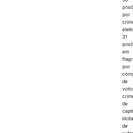
pris
por
crim
eleit
31
pris
em
flag
por
com
de
voto
crim
de
capi
ilícit
de