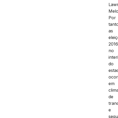
Law
Melo
Por
tant
as
elei
201
no
inter
do
esta
oco
em
clim
de
tran
e
segu