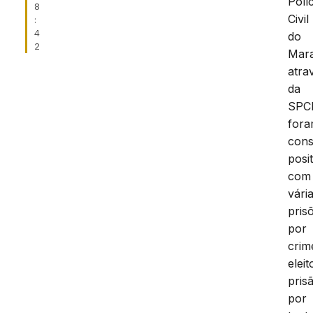
Políc
8
Civil
:
4
do
2
Mar
atra
da
SPCI
for
cons
posit
com
vári
pris
por
crim
eleit
pris
por