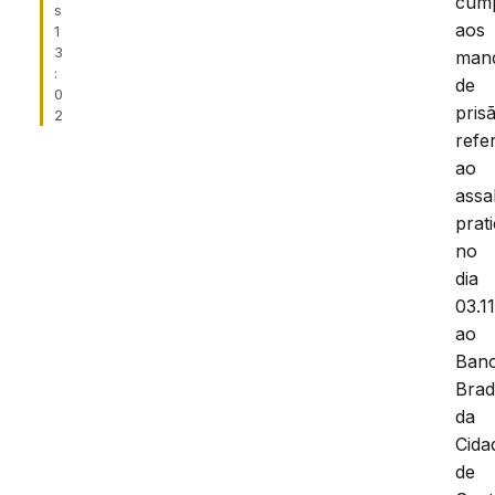
cum
s
aos
1
3
man
:
de
0
pris
2
refe
ao
assa
prat
no
dia
03.1
ao
Ban
Bra
da
Cida
de