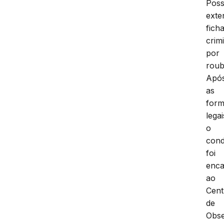
Poss
exte
fich
crim
por
roub
Apó
as
form
legai
o
cond
foi
enc
ao
Cent
de
Obs