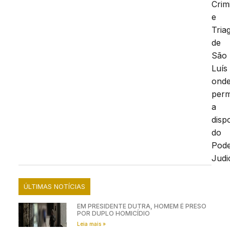
Crim
e
Tria
de
São
Luís
ond
per
a
disp
do
Pod
Judic
ÚLTIMAS NOTÍCIAS
EM PRESIDENTE DUTRA, HOMEM É PRESO
POR DUPLO HOMICÍDIO
Leia mais »