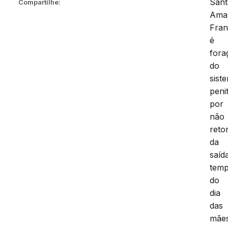
San
Compartilhe:
Ama
Fran
é
fora
do
sist
peni
por
não
reto
da
saíd
temp
do
dia
das
mães