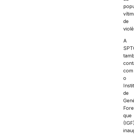
pop
víti
de
violê
A
SPT
tam
cont
com
o
Insti
de
Gené
Fore
que
(IGF
inau