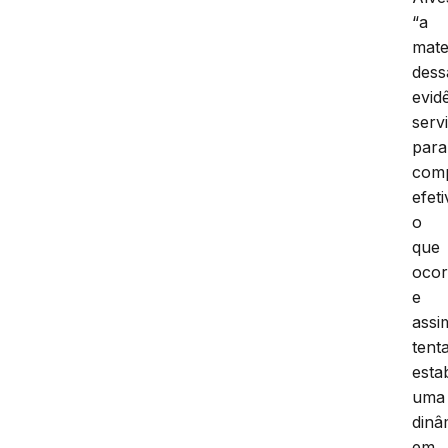
“a
mate
dess
evid
serv
para
com
efet
o
que
ocor
e
assi
tent
esta
uma
dinâ
em