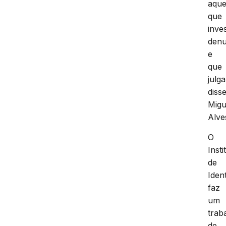
aque
que
inve
den
e
que
julg
diss
Migu
Alve
O
Insti
de
Iden
faz
um
trab
de