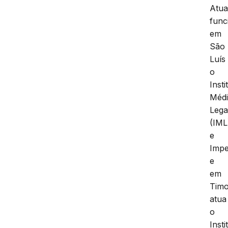
Atua
func
em
São
Luís
o
Insti
Méd
Lega
(IML
e
Impe
e
em
Tim
atua
o
Insti