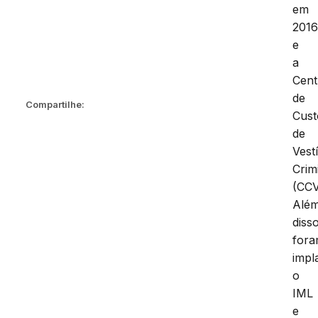
em
2016
e
a
Cent
de
Compartilhe:
Cust
de
Vest
Crim
(CCV
Alé
disso
for
impl
o
IML
e