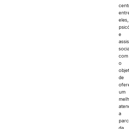
cent
entr
eles,
psic
e
assi
socia
com
o
obje
de
ofer
um
mel
aten
a
parc
da