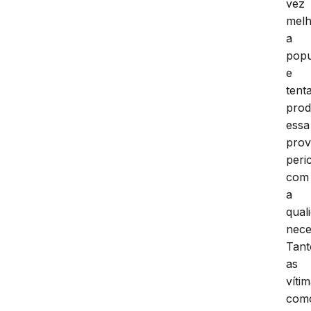
vez
mel
a
pop
e
tent
prod
essa
pro
peric
com
a
qual
nece
Tant
as
víti
com