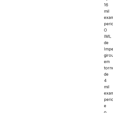
16
mil
exa
peric
O
IML
de
Impe
giro
em
torn
de
4
mil
exa
peric
e
o