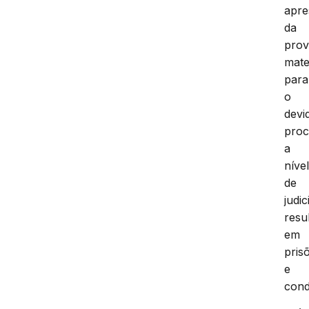
apre
da
pro
mate
para
o
devi
pro
a
níve
de
judic
resu
em
pris
e
cond