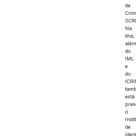
de
Crimi
(ICR
Na
ilha,
alé
do
IML
e
do
ICR
tam
está
pres
o
Insti
de
Iden