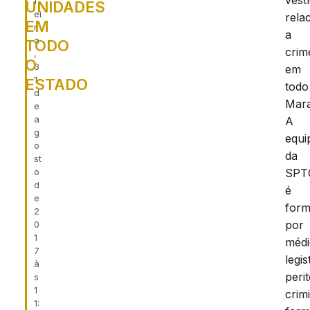
vest
f
UNIDADES
ei
rela
EM
r
a
a
TODO
crim
,
O
3
em
1
ESTADO
todo
d
Mar
e
a
A
g
equi
o
da
st
o
SPT
d
é
e
for
2
por
0
1
médi
7
legis
à
peri
s
1
crimi
1: