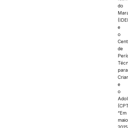
do
Mar
(ID
e
o
Cent
de
Perí
Técn
para
Cria
e
o
Adol
(CP
“Em
mai
2015