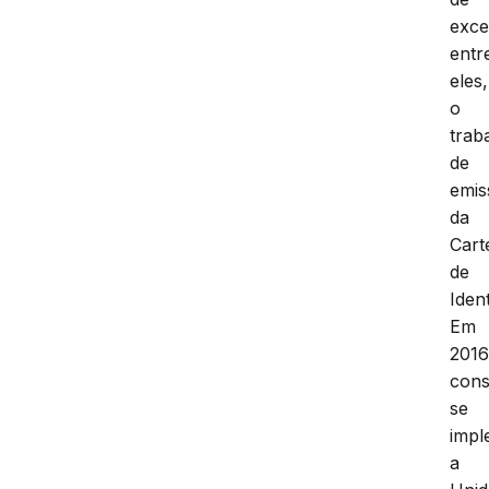
exce
entr
eles,
o
trab
de
emis
da
Cart
de
Iden
Em
2016
cons
se
impl
a