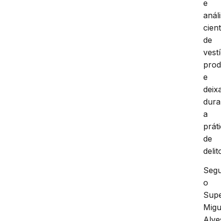
e
anál
cient
de
vest
prod
e
deix
dura
a
prát
de
delit
Seg
o
Supe
Migu
Alve