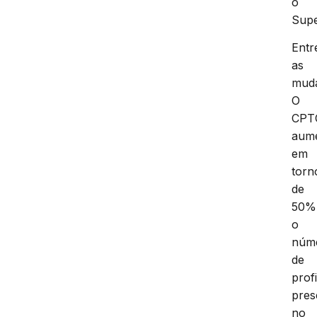
o
Supe
Entr
as
mud
O
CPT
aum
em
torn
de
50%
o
núm
de
prof
pres
no