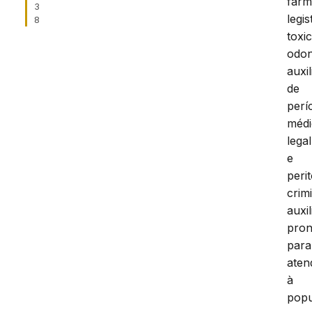
farm
3
legis
8
toxic
odon
auxil
de
perí
médi
legal
e
peri
crimi
auxil
pron
para
ate
à
pop