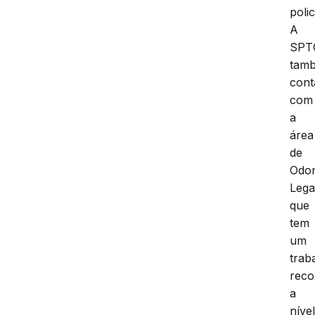
polic
A
SPT
tam
cont
com
a
área
de
Odon
Lega
que
tem
um
trab
reco
a
níve