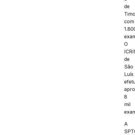
de
Tim
com
1.80
exam
O
ICR
de
São
Luís
efet
apr
8
mil
exam
A
SPT