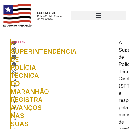
A
P
A
VOLTAR
u
Supe
SUPERINTENDÊNCIA
bl
de
DE
ic
a
Políc
POLÍCIA
d
Técn
TÉCNICA
o
Cient
e
DO
(SP
m
MARANHÃO
:
é
q
REGISTRA
resp
ui
AVANÇOS
pela
n
t
mate
NAS
a
de
SUAS
-