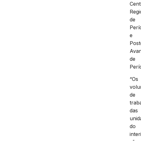
Cent
Regi
de
Perí
e
Post
Ava
de
Períc
“Os
vol
de
trab
das
unid
do
inter