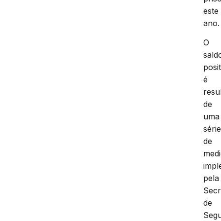
este
ano.
O
sald
posi
é
resu
de
uma
séri
de
medi
impl
pela
Secr
de
Seg