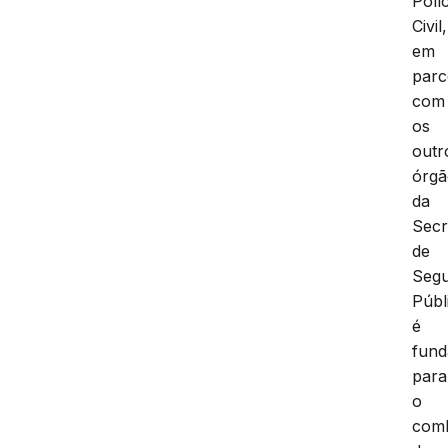
Políc
Civil,
em
parc
com
os
outr
órgã
da
Secr
de
Seg
Públ
é
fund
para
o
com