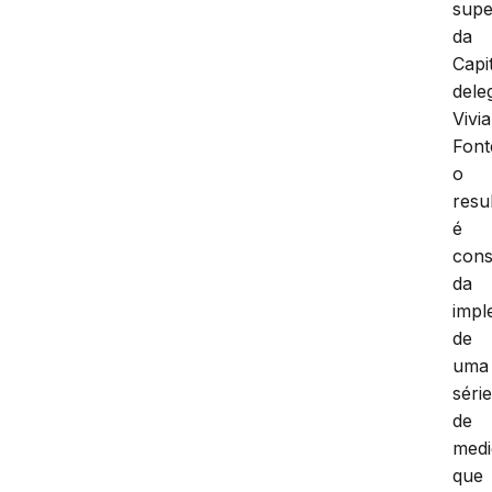
supe
da
Capit
dele
Vivi
Font
o
resu
é
cons
da
impl
de
uma
séri
de
medi
que