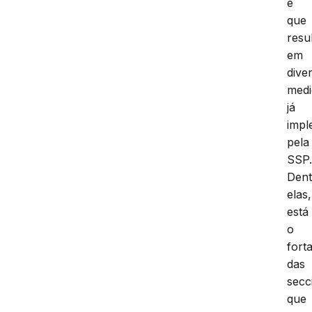
e
que
resu
em
dive
medi
já
impl
pela
SSP
Dent
elas,
está
o
fort
das
secc
que