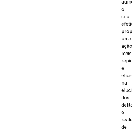
aum
o
seu
efeti
prop
uma
açã
mais
rápi
e
efici
na
eluc
dos
delit
e
real
de