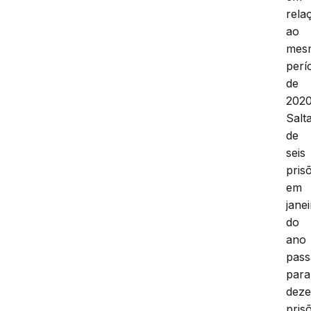
rela
ao
mes
perí
de
2020
Salt
de
seis
pris
em
jane
do
ano
pass
para
deze
pris