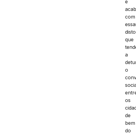
e
acab
com
essa
dist
que
ten
a
detu
o
conv
socia
entr
os
cida
de
bem
do