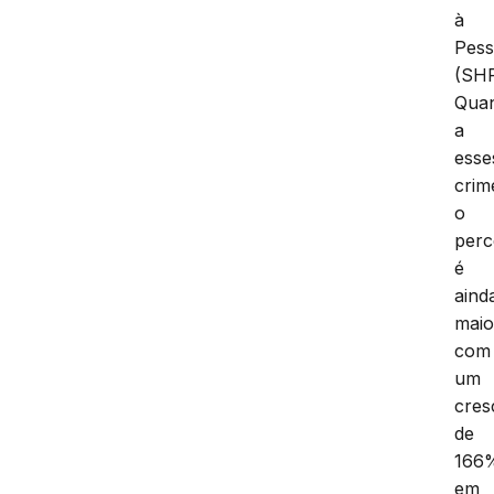
à
Pes
(SHP
Qua
a
esse
crim
o
perc
é
aind
maio
com
um
cres
de
166
em