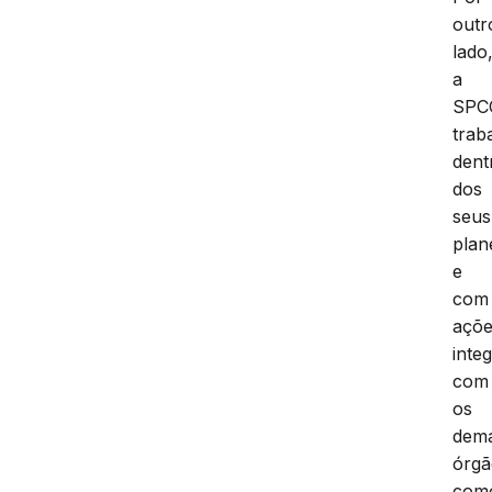
outr
lado
a
SPC
trab
dent
dos
seus
plan
e
com
açõ
inte
com
os
dema
órgã
com