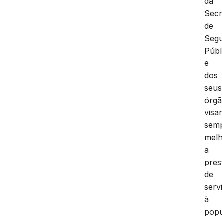
da
Secr
de
Seg
Públ
e
dos
seus
órgã
visa
sem
melh
a
pres
de
serv
à
popu