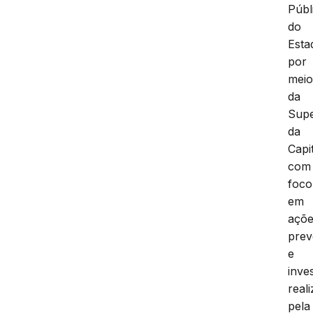
Públ
do
Esta
por
mei
da
Supe
da
Capit
com
foco
em
açõ
prev
e
inves
real
pela