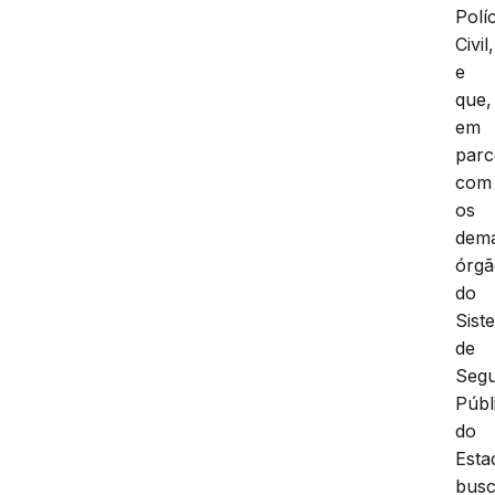
Políc
Civil,
e
que,
em
parc
com
os
dema
órgã
do
Sist
de
Seg
Públ
do
Esta
bus