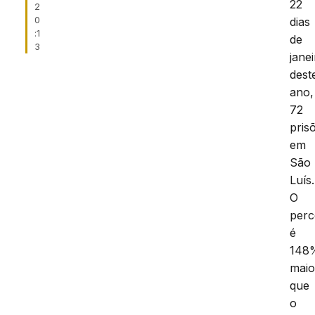
22
2
0
dias
:1
de
3
jane
dest
ano,
72
pris
em
São
Luís.
O
perc
é
148
maio
que
o