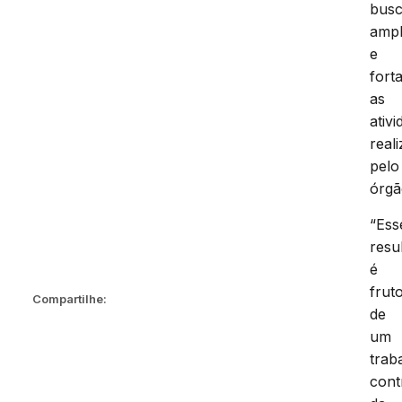
bus
ampl
e
fort
as
ativ
real
pelo
órgã
“Ess
resu
é
frut
Compartilhe:
de
um
trab
cont