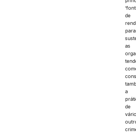
prin
‘fon
de
rend
para
sust
as
orga
tend
com
cons
tam
a
prát
de
vári
outr
crim