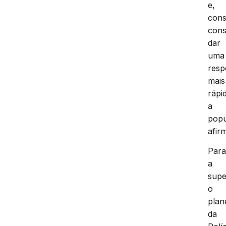
e,
cons
con
dar
uma
resp
mais
rápi
a
popu
afir
Par
a
supe
o
plan
da