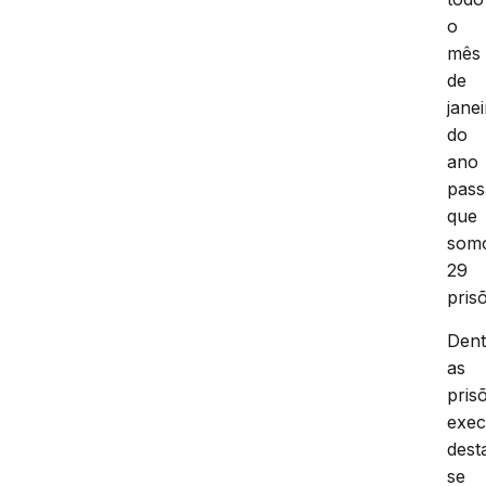
o
mês
de
jane
do
ano
pass
que
som
29
pris
Dent
as
pris
exec
dest
se