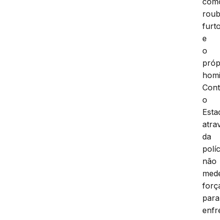
com
roub
furt
e
o
próp
homi
Cont
o
Esta
atra
da
políc
não
med
forç
para
enfr