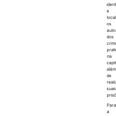
ident
e
local
os
auto
dos
crim
prat
na
capit
alé
de
reali
suas
pris
Par
a