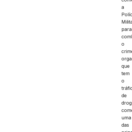
a
Políc
Milit
para
com
o
crim
orga
que
tem
o
tráfi
de
drog
com
uma
das