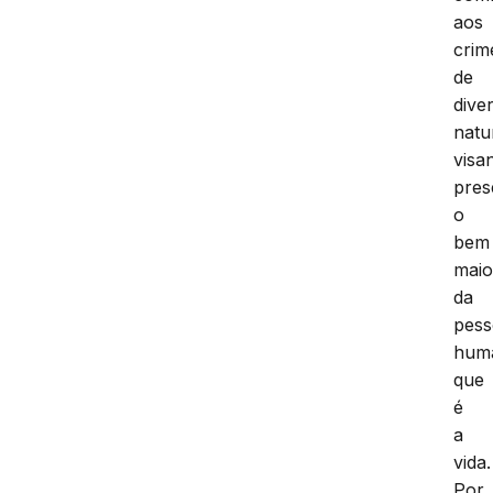
aos
crim
de
dive
natu
visa
pres
o
bem
maio
da
pes
hum
que
é
a
vida.
Por