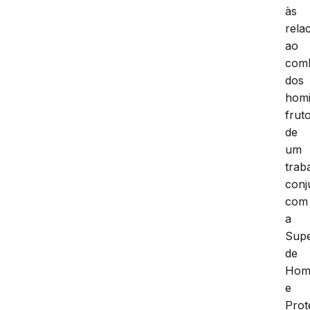
às
rela
ao
com
dos
homi
frut
de
um
trab
conj
com
a
Supe
de
Homi
e
Prot