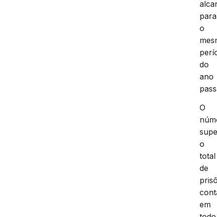
alca
para
o
mes
perí
do
ano
pass
O
núm
supe
o
total
de
pris
cont
em
todo