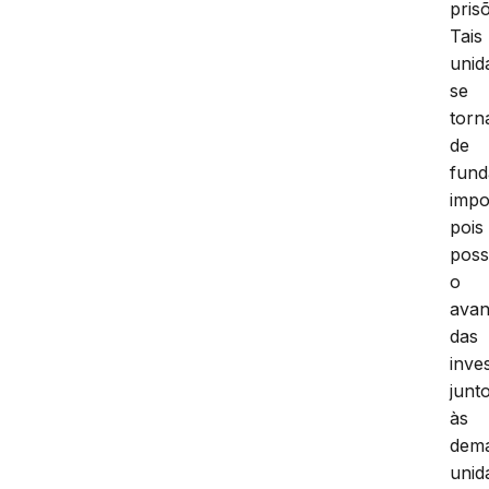
pris
Tais
unid
se
torn
de
fund
impo
pois
poss
o
ava
das
inve
junt
às
dema
unid