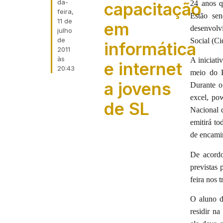
da-
capacitação
24 anos q
feira,
Estão sen
11 de
em
desenvolv
julho
de
Social (Ci
informática
2011
às
A iniciati
e internet
20:43
meio do P
a jovens
Durante o
excel, pow
de SL
Nacional 
emitirá to
de encami
De acordo
previstas 
feira nos 
O aluno de
residir n