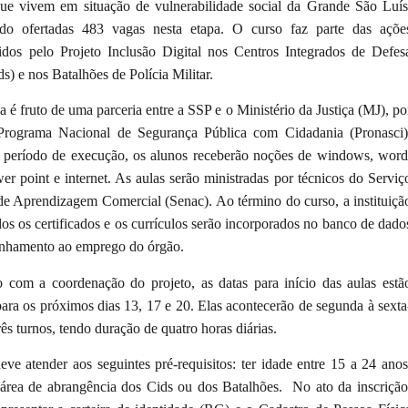
ue vivem em situação de vulnerabilidade social da Grande São Luís
do ofertadas 483 vagas nesta etapa. O curso faz parte das açõe
idos pelo Projeto Inclusão Digital nos Centros Integrados de Defes
ds) e nos Batalhões de Polícia Militar.
va é fruto de uma parceria entre a SSP e o Ministério da Justiça (MJ), po
rograma Nacional de Segurança Pública com Cidadania (Pronasci)
 período de execução, os alunos receberão noções de windows, word
er point e internet. As aulas serão ministradas por técnicos do Serviç
de Aprendizagem Comercial (Senac). Ao término do curso, a instituiçã
dos os certificados e os currículos serão incorporados no banco de dado
nhamento ao emprego do órgão.
 com a coordenação do projeto, as datas para início das aulas estã
para os próximos dias 13, 17 e 20. Elas acontecerão de segunda à sexta
três turnos, tendo duração de quatro horas diárias.
ve atender aos seguintes pré-requisitos: ter idade entre 15 a 24 anos
a área de abrangência dos Cids ou dos Batalhões. No ato da inscrição