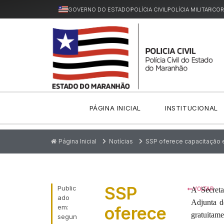
GOVERNO DO ESTADO
POLÍCIA CIVIL
POLÍCIA MILITAR
COR
PÁGINA INICIAL
INSTITUCIONAL
Página Inicial
Notícias
SSP oferece capacitação e
SSP
Public
A Secreta
VOLTAR
ado
Adjunta de
em:
oferece
gratuitame
segun