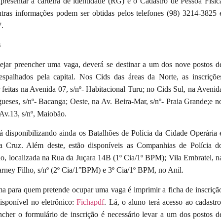
presentar a carteira de identidade (RG) e o Cadastro de Pessoa Físic
tras informações podem ser obtidas pelos telefones (98) 3214-3825 
7.
s
jar preencher uma vaga, deverá se destinar a um dos nove postos d
 espalhados pela capital. Nos Cids das áreas da Norte, as inscriçõe
feitas na Avenida 07, s/nº- Habitacional Turu; no Cids Sul, na Avenid
ueses, s/nº- Bacanga; Oeste, na Av. Beira-Mar, s/nº- Praia Grande;e n
Av.13, s/nº, Maiobão.
á disponibilizando ainda os Batalhões de Polícia da Cidade Operária 
a Cruz. Além deste, estão disponíveis as Companhias de Polícia d
o, localizada na Rua da Juçara 14B (1º Cia/1º BPM); Vila Embratel, n
rney Filho, s/nº (2º Cia/1°BPM) e 3º Cia/1º BPM, no Anil.
ma para quem pretende ocupar uma vaga é imprimir a ficha de inscriçã
isponível no eletrônico:
Fichapdf
. Lá, o aluno terá acesso ao cadastro
ncher o formulário de inscrição é necessário levar a um dos postos d