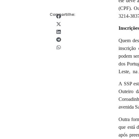
ele deve a
(CPF). Ou
Compartilhe:
3214-383
Inscriçõe
Quem dese
inscrição
podem ser 
dos Portug
Leste, na 
A SSP est
Outeiro d
Coroadinh
avenida Sa
Outra for
que está d
após pree