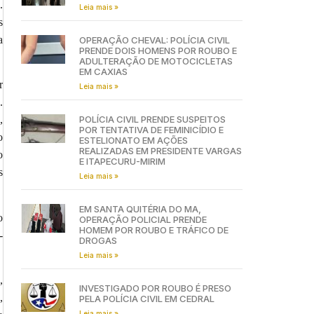
.
Leia mais »
s
a
OPERAÇÃO CHEVAL: POLÍCIA CIVIL
PRENDE DOIS HOMENS POR ROUBO E
ADULTERAÇÃO DE MOTOCICLETAS
EM CAXIAS
r
Leia mais »
.
POLÍCIA CIVIL PRENDE SUSPEITOS
,
POR TENTATIVA DE FEMINICÍDIO E
o
ESTELIONATO EM AÇÕES
REALIZADAS EM PRESIDENTE VARGAS
o
E ITAPECURU-MIRIM
s
Leia mais »
EM SANTA QUITÉRIA DO MA,
o
OPERAÇÃO POLICIAL PRENDE
HOMEM POR ROUBO E TRÁFICO DE
-
DROGAS
Leia mais »
,
INVESTIGADO POR ROUBO É PRESO
,
PELA POLÍCIA CIVIL EM CEDRAL
Leia mais »