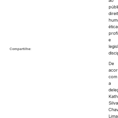
ao
públ
direi
hum
ética
prof
e
legi
Compartilhe:
disci
De
aco
com
a
dele
Kath
Silv
Cha
Lima