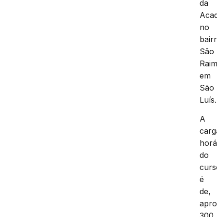
da
Acad
no
bair
São
Rai
em
São
Luís.
A
carg
horá
do
curs
é
de,
apro
300