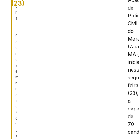
Aca
f
(23)
ei
de
r
Políc
a
Civil
,
1
do
9
Mar
d
(Aca
e
n
MA)
o
inici
v
nest
e
m
segu
b
feira
r
(23),
o
a
d
e
capa
2
de
0
70
1
5
cand
à