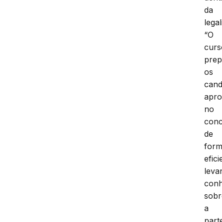
da
legal
“O
curs
prep
os
cand
apr
no
con
de
for
efici
leva
conh
sobr
a
part