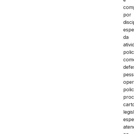
com
por
disci
espe
da
ativ
polic
com
defe
pess
ope
polic
proc
cart
legi
espe
aten