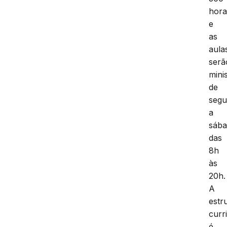
hora
e
as
aula
serã
mini
de
seg
a
sába
das
8h
às
20h.
A
estr
curr
é