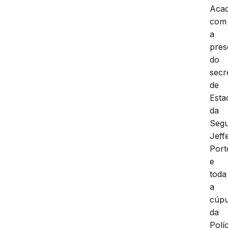
Acad
com
a
pres
do
secr
de
Esta
da
Segu
Jeff
Port
e
toda
a
cúpu
da
Políc