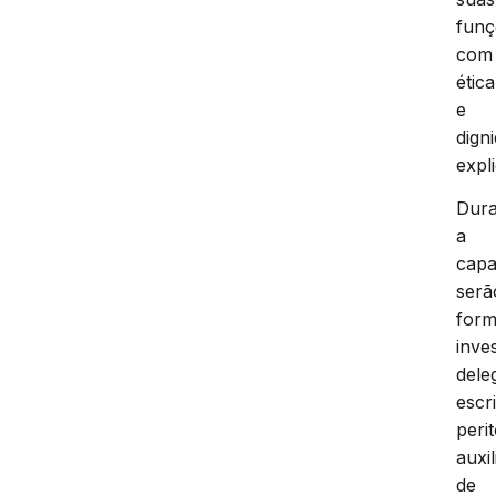
funç
com
ética
e
dign
expli
Dura
a
capa
serã
for
inve
dele
escr
perit
auxil
de