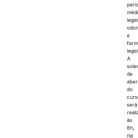
períc
médi
legis
odon
e
farm
legis
A
sole
de
aber
do
curs
será
real
às
8h,
na