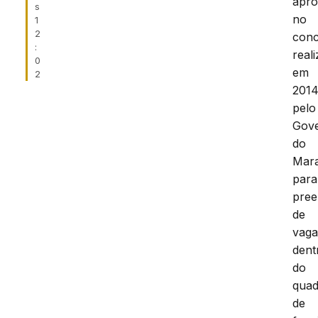
apr
s
no
1
2
con
:
real
0
em
2
2014
pelo
Gov
do
Mar
para
pree
de
vaga
dent
do
qua
de