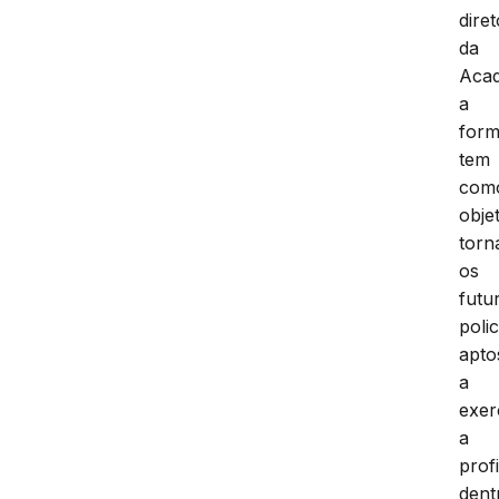
dire
da
Acad
a
for
tem
com
obje
torn
os
futu
polic
apto
a
exe
a
prof
dent