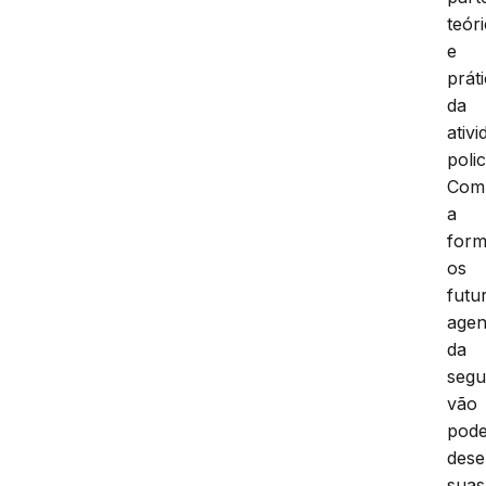
teór
e
prát
da
ativ
polic
Com
a
form
os
futu
agen
da
segu
vão
pod
des
suas