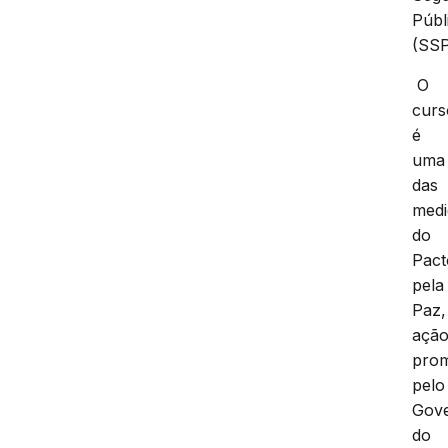
Públ
(SSP
O
curs
é
uma
das
medi
do
Pact
pela
Paz,
açã
pro
pelo
Gov
do