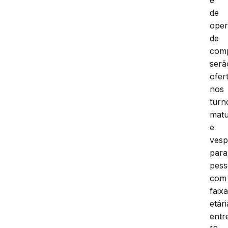
e
de
oper
de
com
serã
ofer
nos
turn
matu
e
vesp
para
pess
com
faix
etári
entr