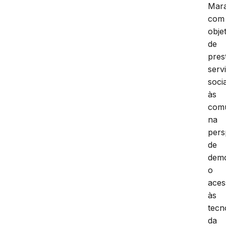
Mar
com
obje
de
pres
serv
socia
às
comu
na
pers
de
demo
o
aces
às
tecn
da