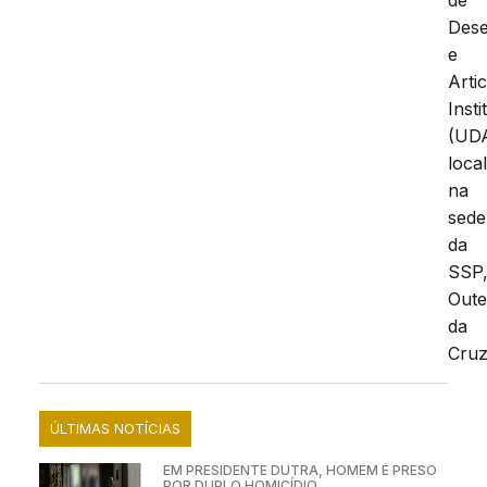
Dese
e
Arti
Insti
(UDA
loca
na
sede
da
SSP
Oute
da
Cruz
ÚLTIMAS NOTÍCIAS
EM PRESIDENTE DUTRA, HOMEM É PRESO
POR DUPLO HOMICÍDIO