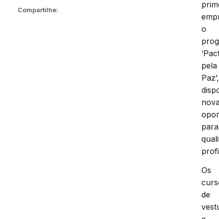
prim
Compartilhe:
emp
o
pro
‘Pac
pela
Paz’
dispo
nov
opor
para
qual
profi
Os
curs
de
vest