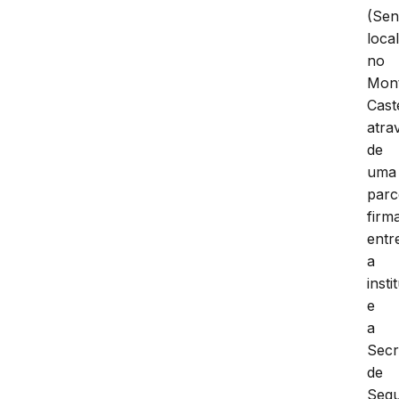
(Sen
loca
no
Mon
Cast
atra
de
uma
parc
firm
entr
a
insti
e
a
Secr
de
Seg