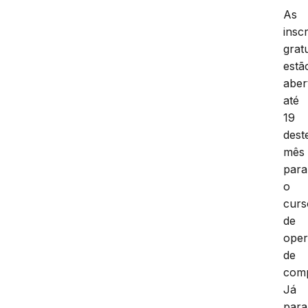
As
insc
grat
estã
aber
até
19
dest
mês
para
o
curs
de
oper
de
com
Já
para