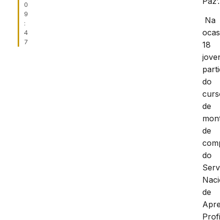
Paz’.
0
9
Na
:
ocas
4
7
18
jove
part
do
curs
de
mon
de
com
do
Serv
Naci
de
Apr
Prof