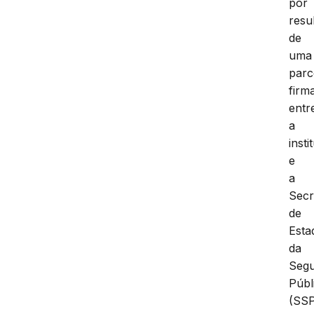
por
resu
de
uma
parc
firm
entr
a
insti
e
a
Secr
de
Esta
da
Seg
Públ
(SSP