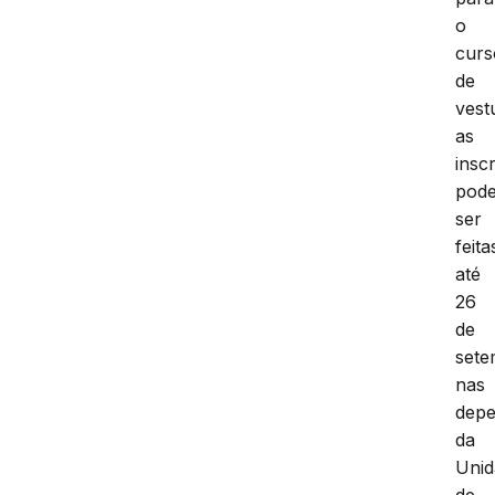
o
curs
de
vest
as
insc
pod
ser
feita
até
26
de
sete
nas
depe
da
Unid
de