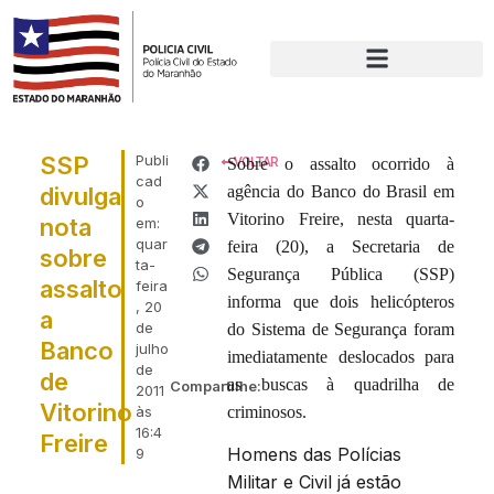
SSP
Publi
Sobre o assalto ocorrido à
VOLTAR
cad
divulga
agência do Banco do Brasil em
o
Vitorino Freire, nesta quarta-
nota
em:
quar
feira (20), a Secretaria de
sobre
ta-
Segurança Pública (SSP)
assalto
feira
informa que dois helicópteros
, 20
a
de
do Sistema de Segurança foram
Banco
julho
imediatamente deslocados para
de
de
as buscas à quadrilha de
Compartilhe:
2011
Vitorino
às
criminosos.
16:4
Freire
Homens das Polícias
9
Militar e Civil já estão