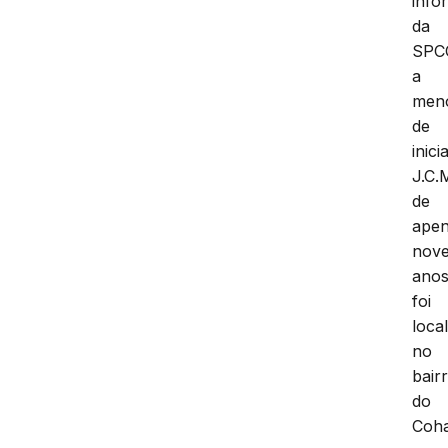
info
da
SPC
a
men
de
inici
J.C.
de
ape
nov
anos
foi
loca
no
bair
do
Coha