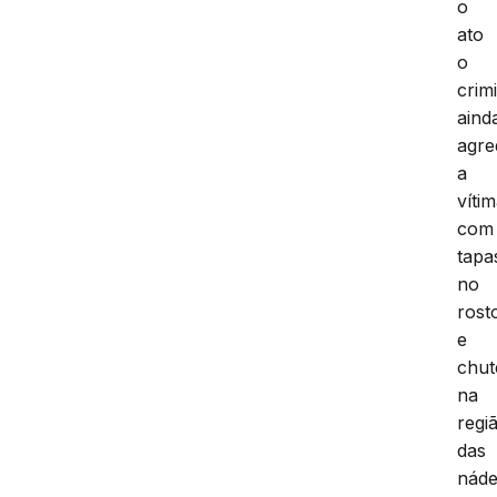
o
ato
o
crim
aind
agre
a
víti
com
tapa
no
rost
e
chut
na
regi
das
náde