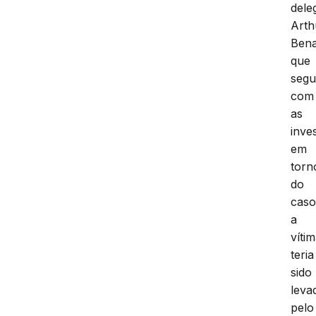
dele
Arth
Bena
que
seg
com
as
inve
em
torn
do
caso
a
víti
teria
sido
leva
pelo