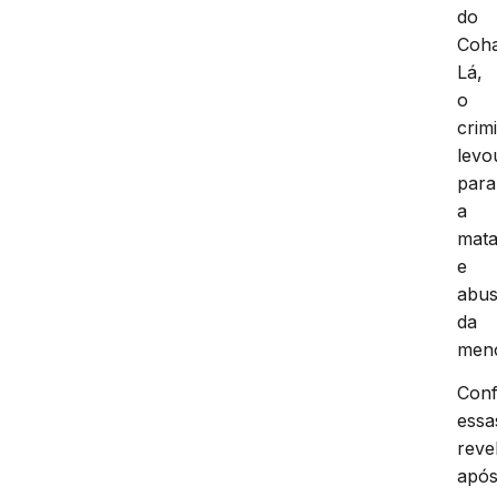
do
Coha
Lá,
o
crim
levo
para
a
mat
e
abu
da
meno
Con
essa
reve
apó