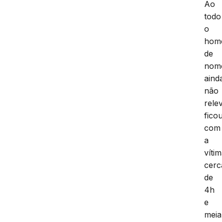
Ao
todo
o
hom
de
nom
aind
não
rele
fico
com
a
víti
cerc
de
4h
e
meia