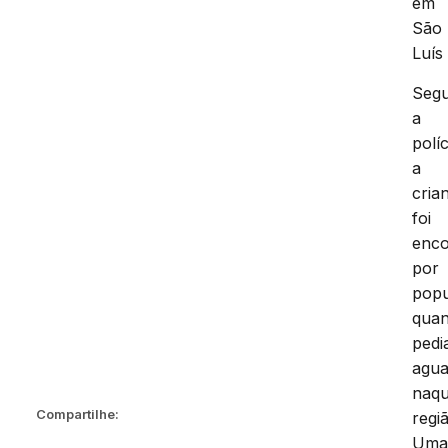
em
São
Luís
Seg
a
políc
a
cria
foi
enco
por
popu
qua
pedi
agu
naqu
Compartilhe:
regi
Um