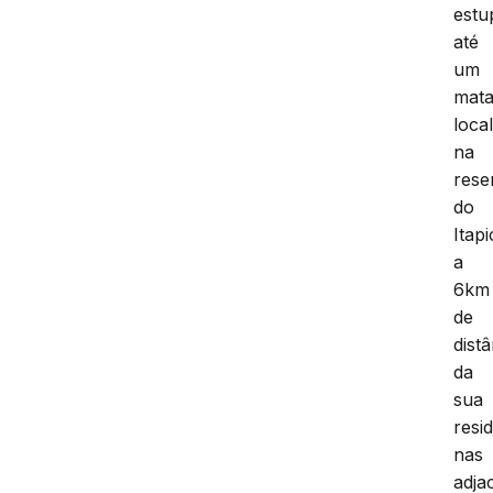
estu
até
um
mata
loca
na
rese
do
Itap
a
6km
de
dist
da
sua
resi
nas
adja