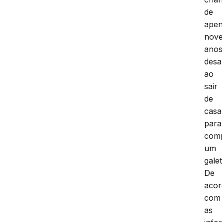
de
ape
nov
ano
desa
ao
sair
de
casa
para
com
um
galet
De
aco
com
as