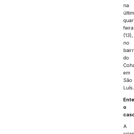
na
últi
quar
feira
(13),
no
bair
do
Coha
em
São
Luís.
Ent
o
cas
A
cria