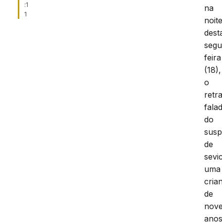
:1
na
1
noit
dest
segu
feira
(18),
o
retr
fala
do
susp
de
sevic
uma
cria
de
nov
ano