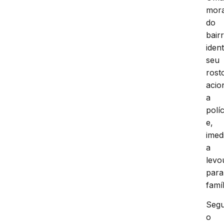
mor
do
bair
ident
seu
rost
acio
a
políc
e,
imed
a
levo
para
famíl
Seg
o