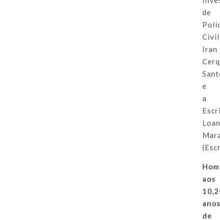
de
Polí
Civil
Iran
Cerq
Sant
e
a
Escr
Loa
Mar
(Esc
Hom
aos
10,2
ano
de