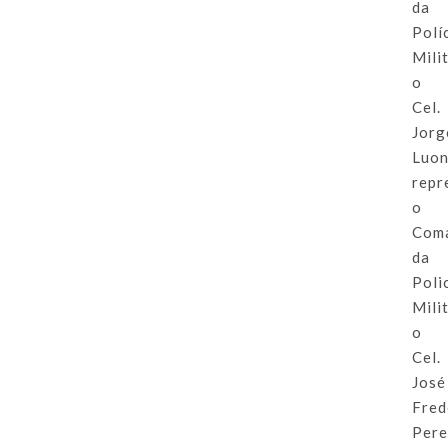
da
Polí
Milit
o
Cel.
Jorg
Luon
repr
o
Com
da
Poli
Milit
o
Cel.
José
Fred
Pere