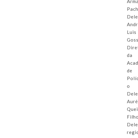
Arm
Pach
Del
And
Luis
Goss
Dire
da
Aca
de
Políc
o
Del
Auré
Quei
Filh
Del
regi