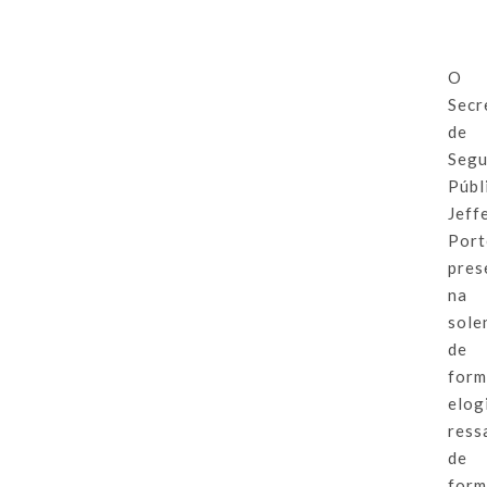
O
Secr
de
Segu
Públ
Jeff
Port
pres
na
sole
de
for
elog
ress
de
for