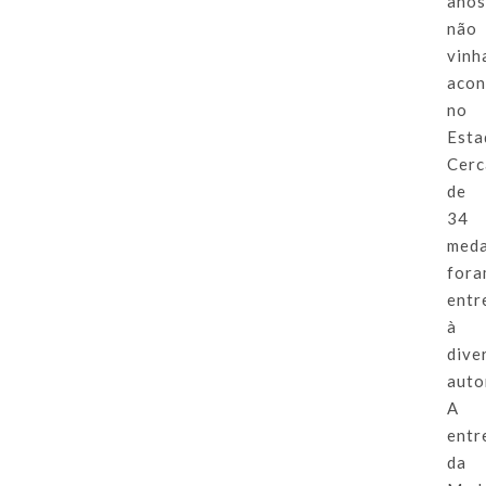
ano
não
vinh
acon
no
Esta
Cerc
de
34
meda
for
entr
à
dive
auto
A
entr
da