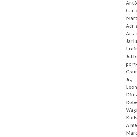
Antô
Carl
Mart
Adri
Amar
Jarl
Frei
Jeff
port
Cou
Jr.,
Leo
Dini
Rob
Wagn
Rod
Alme
Mar