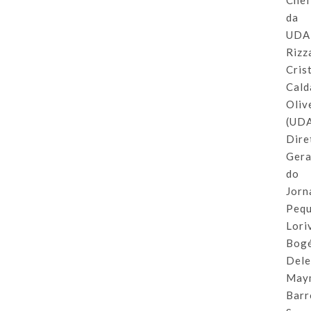
Che
da
UDA
Rizz
Cris
Cald
Oliv
(UDA
Dire
Gera
do
Jorn
Pequ
Lori
Bog
Del
May
Barr