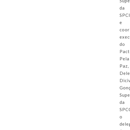
Supe
da
SPC
e
coor
exec
do
Pac
Pela
Paz,
Del
Dici
Gonç
Supe
da
SPC
o
dele