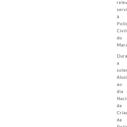
rele
serv
à
Polí
Civil
do
Mar
Dur
a
sole
Alus
ao
dia
Naci
da
Cria
da
Polí