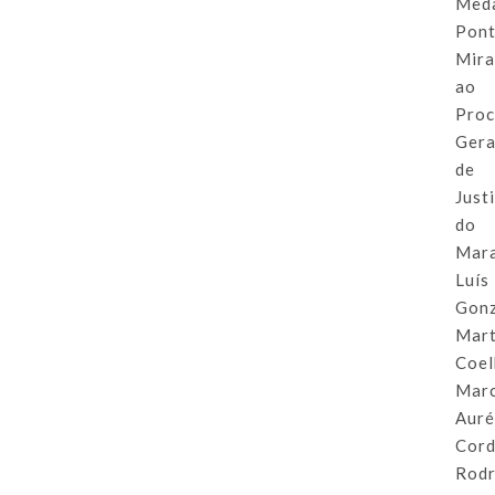
Med
Pon
Mir
ao
Proc
Gera
de
Just
do
Mar
Luís
Gon
Mart
Coel
Mar
Auré
Cord
Rodr