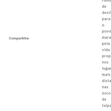
rumo
de
dest
para
o
pov
mara
Compartilhe:
pela
vida
prop
nos
luga
mais
dist
nas
esco
de
taip