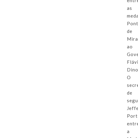
entr
as
meda
Pon
de
Mir
ao
Gov
Fláv
Dino
O
secr
de
segu
Jeff
Port
entr
a