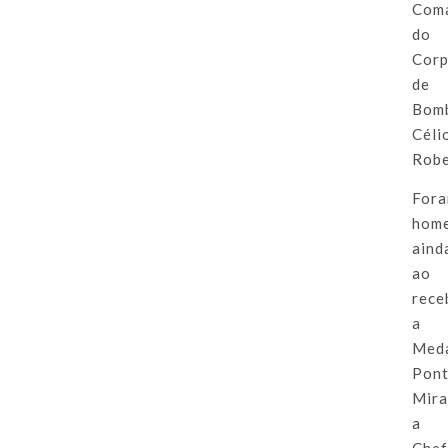
Com
do
Cor
de
Bomb
Céli
Robe
For
hom
aind
ao
rece
a
Med
Pon
Mira
a