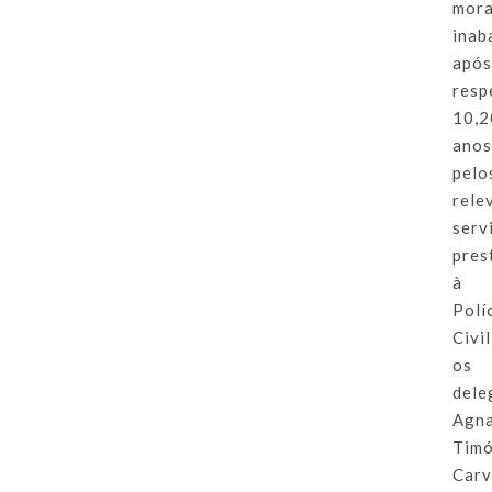
mora
inab
apó
resp
10,2
ano
pelo
rele
serv
pres
à
Polí
Civil
os
dele
Agn
Tim
Carv