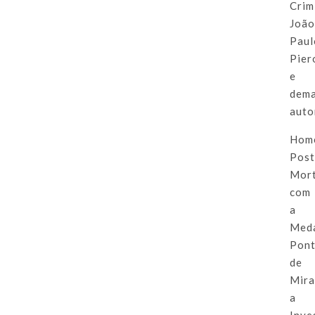
Crim
Joã
Paul
Pier
e
dema
auto
Hom
Pos
Mor
com
a
Med
Pon
de
Mira
a
Inve