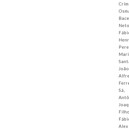
Crim
Osm
Bace
Neto
Fábi
Henr
Pere
Mar
Sant
Joã
Alfr
Ferr
Sá,
Antô
Joaq
Filho
Fábi
Alex