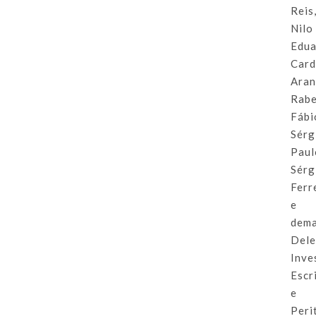
Reis
Nilo
Edu
Card
Ara
Rabe
Fábi
Sérg
Paul
Sérg
Ferr
e
dema
Dele
Inve
Escr
e
Peri