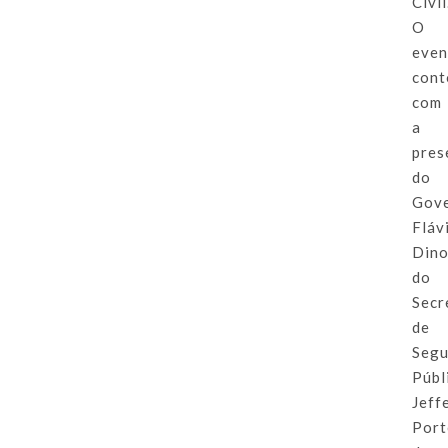
Civil
O
even
cont
com
a
pres
do
Gov
Fláv
Dino
do
Secr
de
Segu
Públ
Jeff
Port