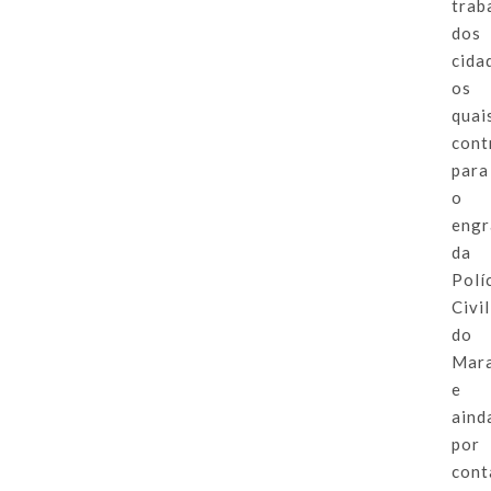
trab
dos
cida
os
quai
cont
para
o
engr
da
Polí
Civil
do
Mar
e
aind
por
cont