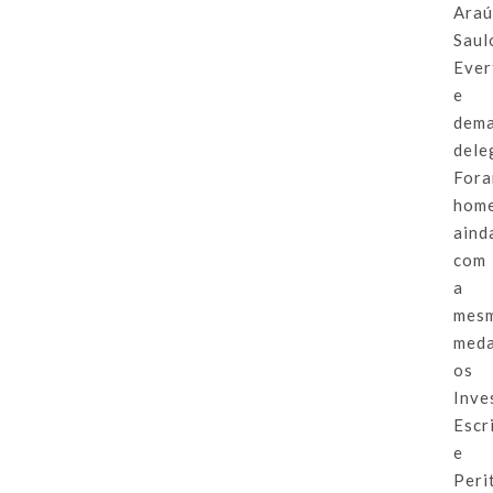
Araú
Saul
Ever
e
dema
dele
For
hom
aind
com
a
mes
meda
os
Inve
Escr
e
Peri