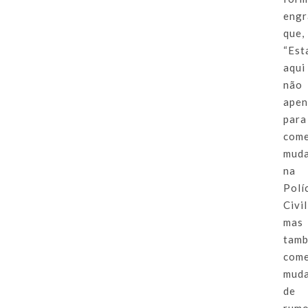
engr
que,
“Est
aqui
não
apen
para
com
mud
na
Polí
Civil
mas
tam
com
mud
de