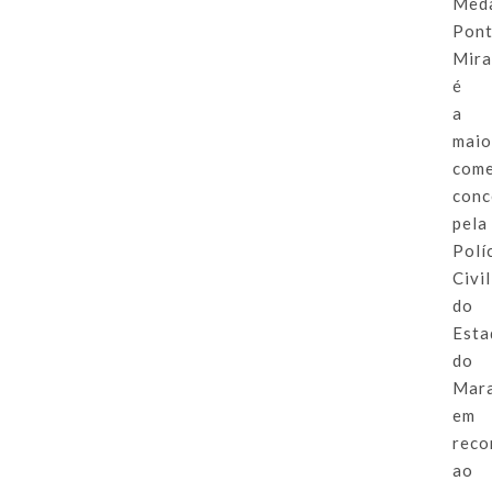
Med
Pon
Mir
é
a
maio
com
conc
pela
Polí
Civil
do
Esta
do
Mar
em
reco
ao