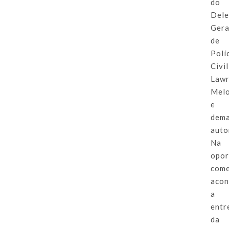
do
Del
Gera
de
Polí
Civil
Law
Mel
e
dema
auto
Na
opor
come
acon
a
entr
da