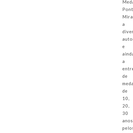
Med
Pon
Mir
a
dive
auto
e
aind
a
entr
de
meda
de
10,
20,
30
anos
pelo