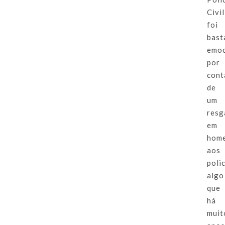
Civil
foi
bast
emoc
por
cont
de
um
resg
em
hom
aos
polic
algo
que
há
muit