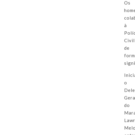
Os
hom
cola
à
Polí
Civil
de
for
signi
Inic
o
Del
Gera
do
Mar
Law
Mel