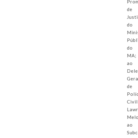
Pro
de
Just
do
Mini
Públ
do
MA;
ao
Del
Gera
de
Polí
Civil
Law
Melo
ao
Sub