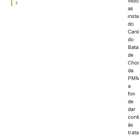
visit
3
as
inst
do
Cani
do
Bata
de
Cho
da
PMM
a
fim
de
dar
cont
às
trata