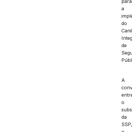
para
a
impl
do
Cani
Inte
de
Seg
Públ
A
conv
entr
o
subs
da
SSP
o