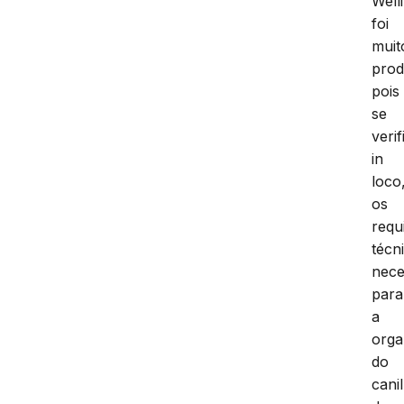
Well
foi
muit
prod
pois
se
verif
in
loco
os
requ
técn
nece
para
a
orga
do
canil