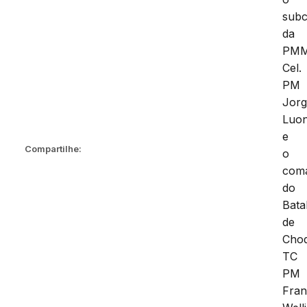
sub
da
PMM
Cel.
PM
Jor
Luo
e
Compartilhe:
o
com
do
Bata
de
Cho
TC
PM
Fran