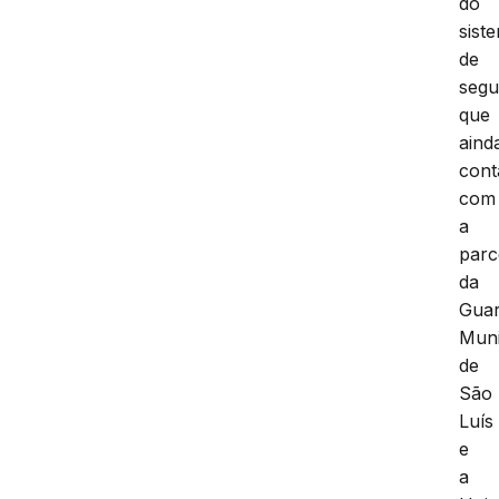
do
sist
de
segu
que
aind
cont
com
a
parc
da
Gua
Muni
de
São
Luís
e
a