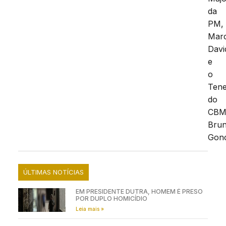
da
PM,
Mar
Davi
e
o
Tene
do
CB
Bru
Gonç
ÚLTIMAS NOTÍCIAS
EM PRESIDENTE DUTRA, HOMEM É PRESO
POR DUPLO HOMICÍDIO
Leia mais »