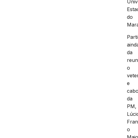
Univ
Esta
do
Mar
Part
aind
da
reun
o
vete
e
cab
da
PM,
Lúci
Fran
o
Majo