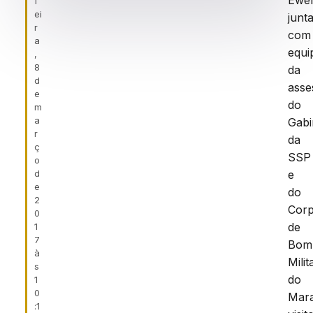
Ewer
f
ei
junt
r
com
a
equi
,
8
da
d
asse
e
do
m
a
Gabi
r
da
ç
SSP
o
d
e
e
do
2
Cor
0
de
1
7
Bom
à
Milit
s
do
1
0
Mar
:1