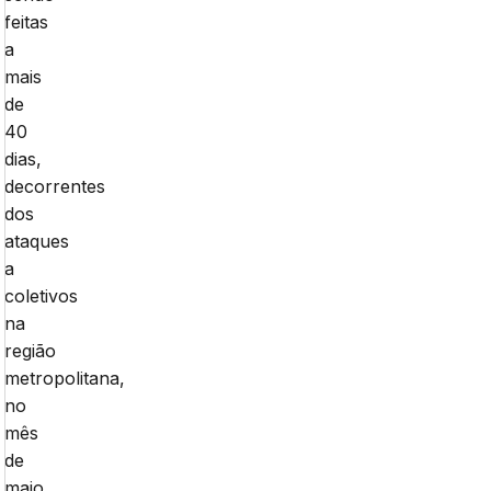
feitas
a
mais
de
40
dias,
decorrentes
dos
ataques
a
coletivos
na
região
metropolitana,
no
mês
de
maio.