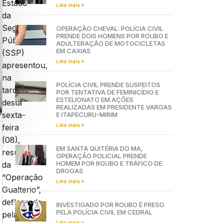
Estado
Leia mais »
da
Segurança
OPERAÇÃO CHEVAL: POLÍCIA CIVIL
PRENDE DOIS HOMENS POR ROUBO E
Pública
ADULTERAÇÃO DE MOTOCICLETAS
EM CAXIAS
(SSP)
Leia mais »
apresentou,
na
POLÍCIA CIVIL PRENDE SUSPEITOS
tarde
POR TENTATIVA DE FEMINICÍDIO E
ESTELIONATO EM AÇÕES
desta
REALIZADAS EM PRESIDENTE VARGAS
sexta-
E ITAPECURU-MIRIM
Leia mais »
feira
(08),
EM SANTA QUITÉRIA DO MA,
resultados
OPERAÇÃO POLICIAL PRENDE
HOMEM POR ROUBO E TRÁFICO DE
da
DROGAS
“Operação
Leia mais »
Gualterio”,
deflagrada
INVESTIGADO POR ROUBO É PRESO
PELA POLÍCIA CIVIL EM CEDRAL
pela
Leia mais »