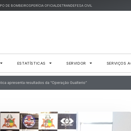
PO DE BOMBEIROS
PERÍCIA OFICIAL
DETRAN
DEFESA CIVIL
ESTATÍSTICAS
SERVIDOR
SERVIÇOS 
ica apresenta resultados da “Operação Gualterio”