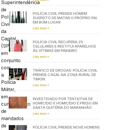
Superintendência
de
POLÍCIA CIVIL PRENDE HOMEM
Polícia
SUSPEITO DE MATAR O PRÓPRIO PAI
EM BOM LUGAR
Civil
Leia mais »
da
Capital
POLÍCIA CIVIL RECUPERA 25
(SPCC)
CELULARES E RESTITUI APARELHOS
ÀS VÍTIMAS EM PINHEIRO
em
Leia mais »
conjunto
com
TRÁFICO DE DROGAS: POLÍCIA CIVIL
a
PRENDE CASAL NA ZONA RURAL DE
TIMON
Polícia
Leia mais »
Militar,
em
INVESTIGADO POR TENTATIVA DE
HOMICÍDIO E HOMICÍDIO É PRESO EM
cumprimento
SANTA QUITÉRIA DO MARANHÃO
de
Leia mais »
mandados
de
POLÍCIA CIVIL PRENDE NOVE HOMENS