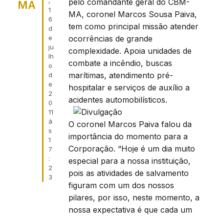
,
pelo comandante geral do CBM-
MA
1
MA, coronel Marcos Sousa Paiva,
6
tem como principal missão atender
d
ocorrências de grande
e
ju
complexidade. Apoia unidades de
lh
combate a incêndio, buscas
o
marítimas, atendimento pré-
d
e
hospitalar e serviços de auxílio a
2
acidentes automobilísticos.
0
11
à
O coronel Marcos Paiva falou da
s
importância do momento para a
1
Corporação. “Hoje é um dia muito
7
:
especial para a nossa instituição,
2
pois as atividades de salvamento
3
figuram com um dos nossos
pilares, por isso, neste momento, a
nossa expectativa é que cada um