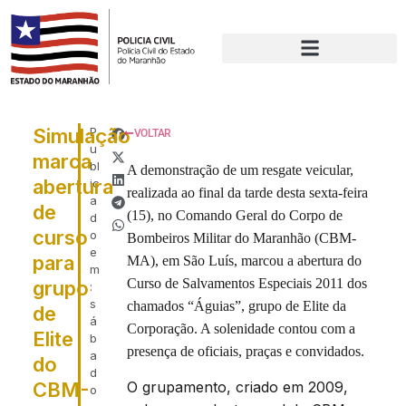
Simulação
P
VOLTAR
u
marca
bl
A demonstração de um resgate veicular,
abertura
ic
realizada ao final da tarde desta sexta-feira
a
de
(15), no Comando Geral do Corpo de
d
curso
o
Bombeiros Militar do Maranhão (CBM-
e
para
MA), em São Luís, marcou a abertura do
m
Curso de Salvamentos Especiais 2011 dos
grupo
:
s
chamados “Águias”, grupo de Elite da
de
á
Corporação. A solenidade contou com a
Elite
b
presença de oficiais, praças e convidados.
a
do
d
O grupamento, criado em 2009,
CBM-
o