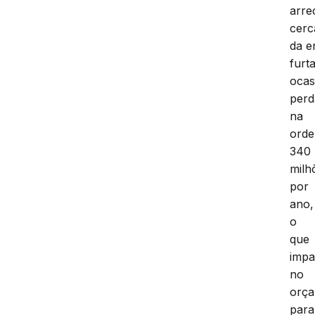
arre
cerc
da e
furt
ocas
perd
na
ord
340
milh
por
ano,
o
que
impa
no
orç
para