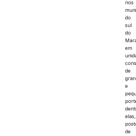
nos
muni
do
sul
do
Mar
em
unid
cons
de
gran
e
peq
port
dent
elas,
post
de