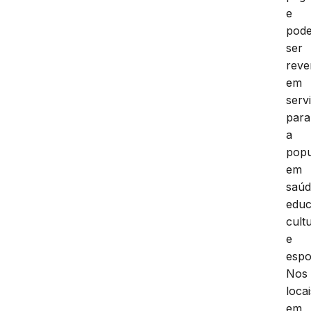
e
pode
ser
reve
em
serv
para
a
pop
em
saúd
educ
cult
e
espo
Nos
locai
em