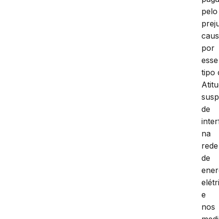
pelo
prej
cau
por
esse
tipo
Atit
susp
de
inte
na
rede
de
ener
elétr
e
nos
medi