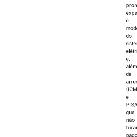
prom
exp
e
mod
do
sist
elétr
e,
alé
da
arre
(IC
e
PIS/
que
não
for
pag