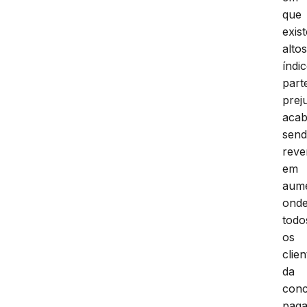
que
exis
alto
índi
part
prej
aca
sen
reve
em
aume
ond
todo
os
clien
da
con
pag