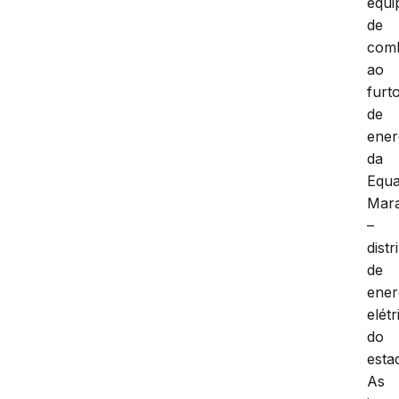
equi
de
com
ao
furt
de
ener
da
Equa
Mar
–
distr
de
ener
elétr
do
esta
As