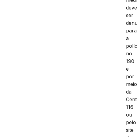
dev
ser
denu
para
a
políc
no
190
e
por
mei
da
Cent
116
ou
pelo
site