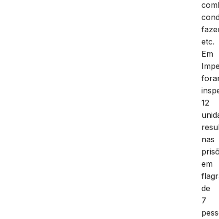
comb
cond
faze
etc.
Em
Impe
for
insp
12
unid
resu
nas
pris
em
flag
de
7
pess