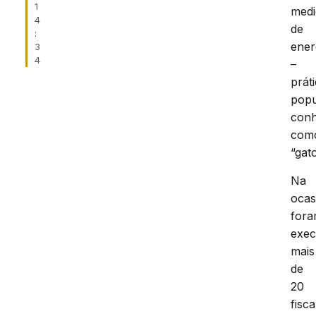
1
medi
4
de
:
ener
3
4
–
prát
popu
conh
com
“gato
Na
ocas
for
exec
mais
de
20
fisc