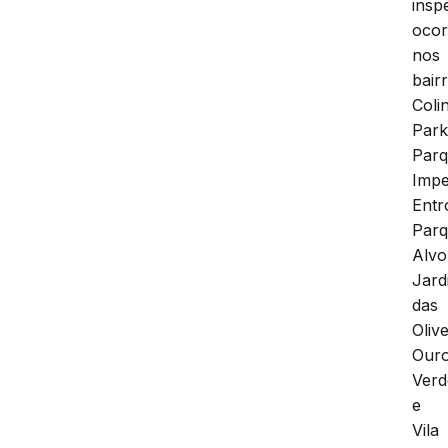
insp
oco
nos
bair
Coli
Park
Par
Impe
Entr
Par
Alvo
Jard
das
Olive
Our
Verd
e
Vila