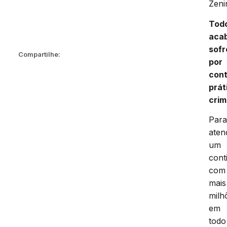
Zeni
Tod
aca
sof
Compartilhe:
por
con
prát
cri
Par
aten
um
cont
com
mais
milh
em
todo