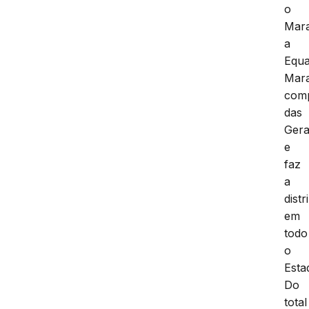
o
Mar
a
Equa
Mar
comp
das
Gera
e
faz
a
distr
em
todo
o
Esta
Do
total