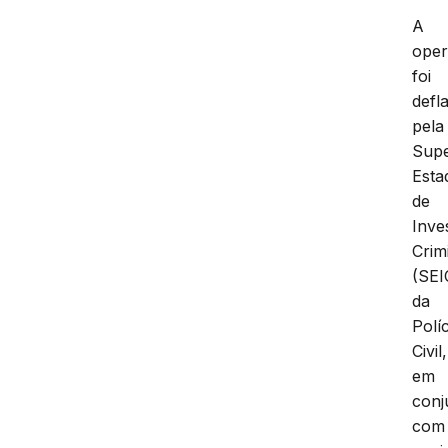
A
ope
foi
defl
pela
Supe
Esta
de
Inve
Crim
(SEI
da
Políc
Civil,
em
conj
com