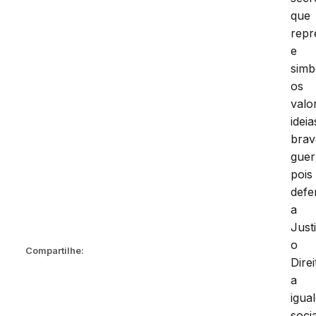
que
repr
e
simb
os
valo
ideia
brav
guer
pois
def
a
Just
o
Compartilhe:
Direi
a
igua
socia