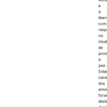
e
a
libe
com
resp
no
intui
de
pro
a
paz.
Esta
cara
dos
aniv
for
dest