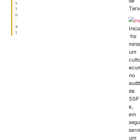
de
s
Tars
1
0
:
4
Inic
1
foi
mini
um
cult
ecu
no
audi
da
SSP
e,
em
segu
serv
um