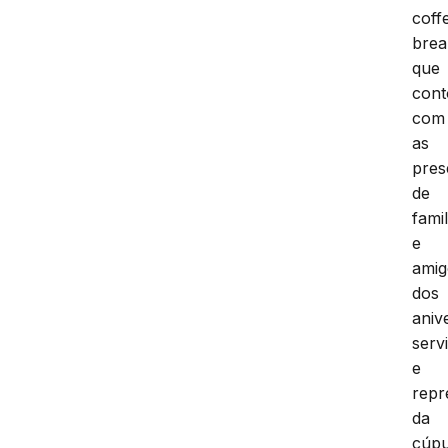
coff
brea
que
con
com
as
pres
de
fami
e
amig
dos
aniv
serv
e
repr
da
cúpu