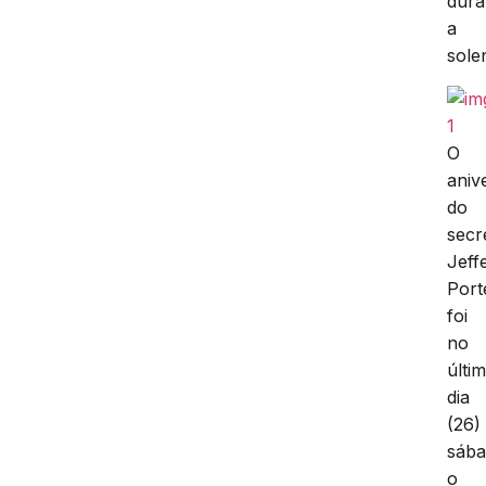
dura
a
sole
O
aniv
do
secr
Jeff
Port
foi
no
últi
dia
(26)
sába
o