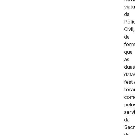
viat
da
Políc
Civil,
de
for
que
as
dua
data
festi
for
com
pelo
serv
da
Secr
de