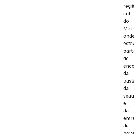
regi
sul
do
Mar
ond
este
part
de
enco
da
past
da
segu
e
da
entr
de
nov