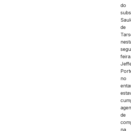
do
subs
Saul
de
Tars
nest
segu
feira
Jeff
Port
no
enta
esta
cum
age
de
com
na