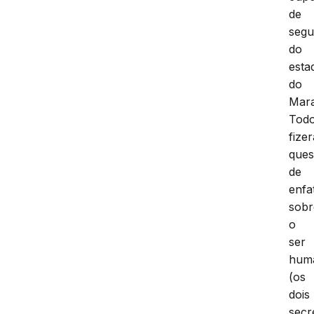
de
segu
do
esta
do
Mar
Tod
fize
ques
de
enfa
sobr
o
ser
hum
(os
dois
secr