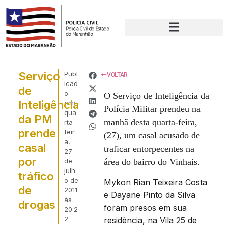
Serviço
Publ
VOLTAR
icad
de
o
O Serviço de Inteligência da
Inteligência
em:
Polícia Militar prendeu na
qua
da PM
manhã desta quarta-feira,
rta-
prende
feir
(27), um casal acusado de
a,
casal
traficar entorpecentes na
27
por
de
área do bairro do Vinhais.
julh
tráfico
o de
Mykon Rian Teixeira Costa
de
2011
e Dayane Pinto da Silva
às
drogas
foram presos em sua
20:2
2
residência, na Vila 25 de