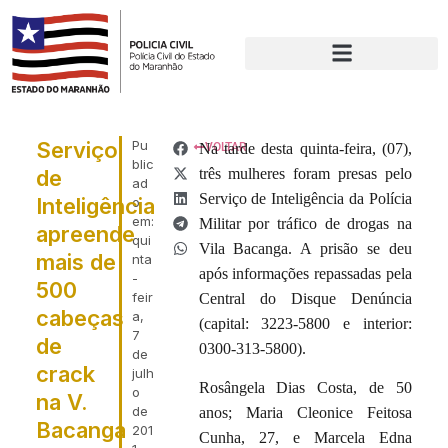
Serviço
Pu
Na tarde desta quinta-feira, (07),
VOLTAR
blic
de
três mulheres foram presas pelo
ad
Serviço de Inteligência da Polícia
Inteligência
o
em:
Militar por tráfico de drogas na
apreende
qui
Vila Bacanga. A prisão se deu
mais de
nta
após informações repassadas pela
-
500
feir
Central do Disque Denúncia
cabeças
a,
(capital: 3223-5800 e interior:
7
de
0300-313-5800).
de
crack
julh
Rosângela Dias Costa, de 50
o
na V.
de
anos; Maria Cleonice Feitosa
Bacanga
201
Cunha, 27, e Marcela Edna