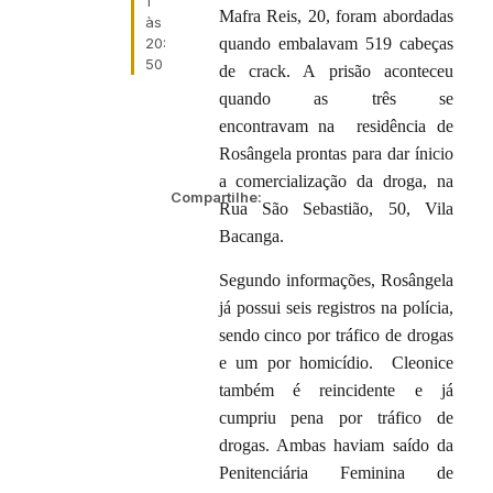
1
Mafra Reis, 20, foram abordadas
às
20:
quando embalavam 519 cabeças
50
de crack. A prisão aconteceu
quando as três se
encontravam na residência de
Rosângela prontas para dar ínicio
a comercialização da droga, na
Compartilhe:
Rua São Sebastião, 50, Vila
Bacanga.
Segundo informações, Rosângela
já possui seis registros na polícia,
sendo cinco por tráfico de drogas
e um por homicídio. Cleonice
também é reincidente e já
cumpriu pena por tráfico de
drogas. Ambas haviam saído da
Penitenciária Feminina de