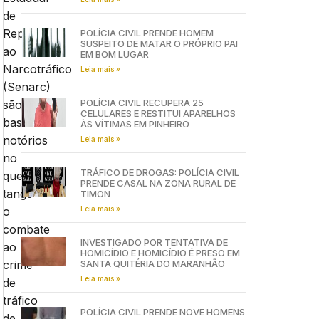
de
Repressão
POLÍCIA CIVIL PRENDE HOMEM
SUSPEITO DE MATAR O PRÓPRIO PAI
ao
EM BOM LUGAR
Narcotráfico
Leia mais »
(Senarc)
POLÍCIA CIVIL RECUPERA 25
são
CELULARES E RESTITUI APARELHOS
bastante
ÀS VÍTIMAS EM PINHEIRO
notórios
Leia mais »
no
TRÁFICO DE DROGAS: POLÍCIA CIVIL
que
PRENDE CASAL NA ZONA RURAL DE
tange
TIMON
Leia mais »
o
combate
INVESTIGADO POR TENTATIVA DE
ao
HOMICÍDIO E HOMICÍDIO É PRESO EM
SANTA QUITÉRIA DO MARANHÃO
crime
Leia mais »
de
tráfico
POLÍCIA CIVIL PRENDE NOVE HOMENS
de