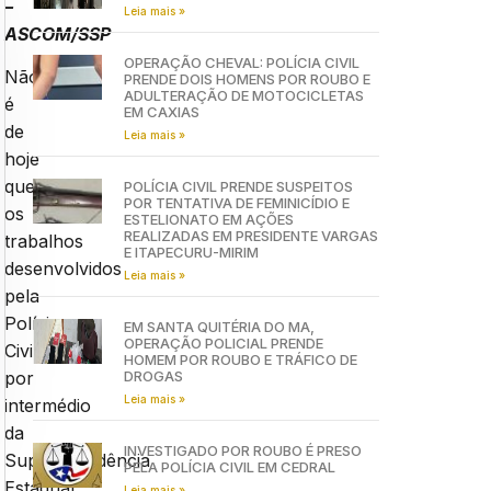
–
Leia mais »
ASCOM/SSP
OPERAÇÃO CHEVAL: POLÍCIA CIVIL
Não
PRENDE DOIS HOMENS POR ROUBO E
ADULTERAÇÃO DE MOTOCICLETAS
é
EM CAXIAS
de
Leia mais »
hoje
que
POLÍCIA CIVIL PRENDE SUSPEITOS
POR TENTATIVA DE FEMINICÍDIO E
os
ESTELIONATO EM AÇÕES
REALIZADAS EM PRESIDENTE VARGAS
trabalhos
E ITAPECURU-MIRIM
desenvolvidos
Leia mais »
pela
Polícia
EM SANTA QUITÉRIA DO MA,
OPERAÇÃO POLICIAL PRENDE
Civil
HOMEM POR ROUBO E TRÁFICO DE
DROGAS
por
Leia mais »
intermédio
da
INVESTIGADO POR ROUBO É PRESO
Superintendência
PELA POLÍCIA CIVIL EM CEDRAL
Estadual
Leia mais »