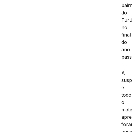
bair
do
Turú
no
final
do
ano
pass
A
susp
e
todo
o
mate
apre
for
enc