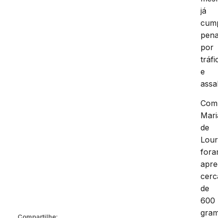
já
cum
pen
por
tráfi
e
assal
Com
Mari
de
Lour
for
apre
cerc
de
600
gra
Compartilhe: