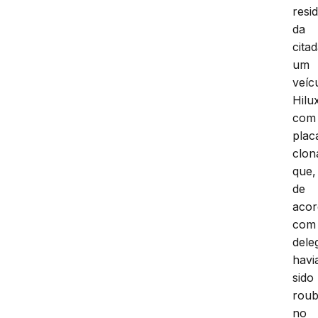
resi
da
citad
um
veíc
Hilu
com
plac
clon
que,
de
aco
com
dele
havi
sido
rou
no