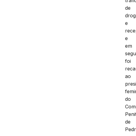
tráfi
de
drog
e
rece
e
em
segu
foi
reca
ao
pres
femi
do
Com
Peni
de
Pedr