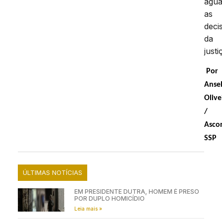
agu
as
deci
da
justi
Por
Anse
Olive
/
Asc
SSP
ÚLTIMAS NOTÍCIAS
EM PRESIDENTE DUTRA, HOMEM É PRESO
POR DUPLO HOMICÍDIO
Leia mais »