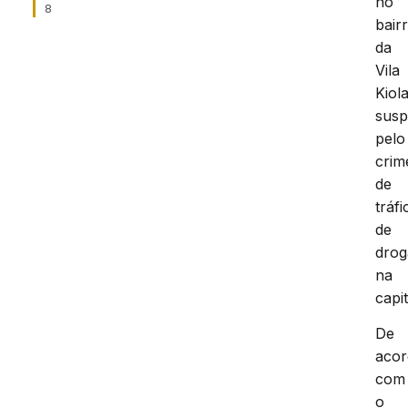
no
8
bair
da
Vila
Kiola
susp
pelo
crim
de
tráfi
de
drog
na
capit
De
aco
com
o