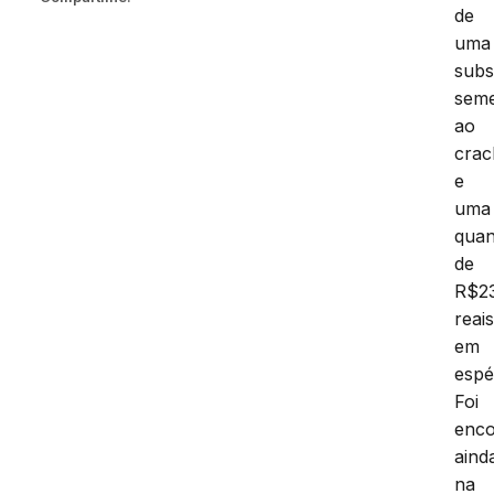
de
uma
subs
seme
ao
crac
e
uma
quan
de
R$2
reai
em
espé
Foi
enco
aind
na