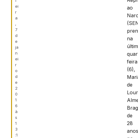
Rep
f
ei
ao
r
Narc
a
(SE
,
7
pre
d
na
e
últi
ja
n
quar
ei
feira
r
(6),
o
d
Mari
e
de
2
Lour
0
Alme
1
6
Brag
à
de
s
28
1
3
anos
:1