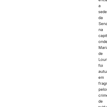
a
sede
da
Sen
na
capit
ond
Mari
de
Lour
foi
autu
em
frag
pelo
crim
de