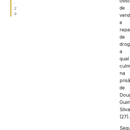
obs
:
de
2
0
ven
e
repa
de
drog
a
qual
culm
na
pris
de
Doug
Gui
Silv
(27).
Seg