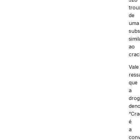
trou
de
uma
subs
simil
ao
crac
Vale
ress
que
a
drog
den
“Cra
é
a
con