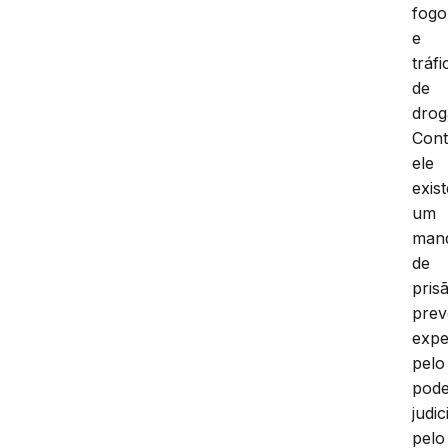
fogo
e
tráfi
de
drog
Cont
ele
exist
um
man
de
pris
prev
expe
pelo
pod
judic
pelo