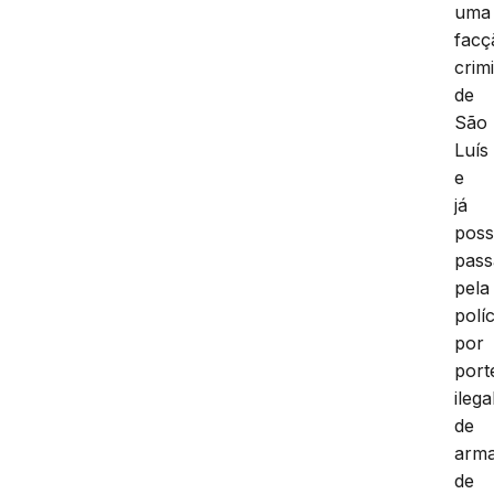
uma
facç
crim
de
São
Luís
e
já
poss
pas
pela
políc
por
port
ilega
de
arm
de