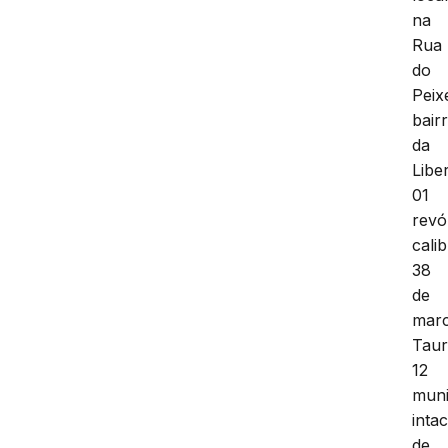
na
Rua
do
Peix
bair
da
Libe
01
revó
cali
38
de
mar
Taur
12
mun
inta
de