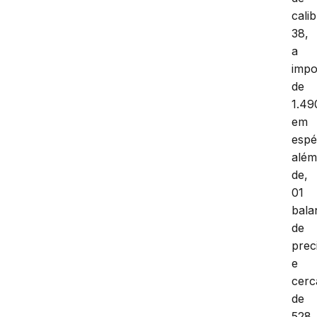
cali
38,
a
impo
de
1.49
em
espé
alé
de,
01
bala
de
prec
e
cerc
de
528