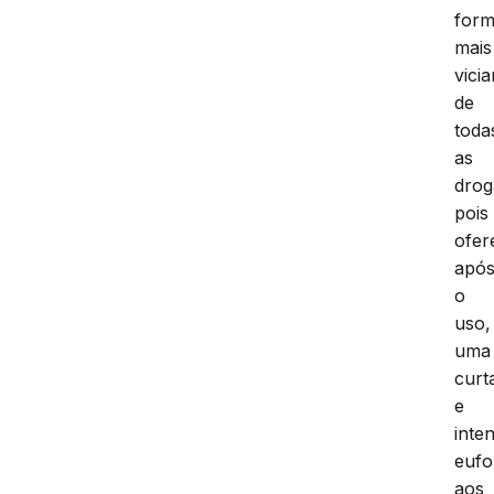
for
mais
vicia
de
toda
as
drog
pois
ofer
apó
o
uso,
uma
curt
e
inte
eufo
aos