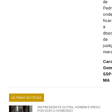
de
Pedr
ond
ficar
à
disp
da
justi
mar
Caro
Gom
SSP
MA
ÚLTIMAS NOTÍCIAS
EM PRESIDENTE DUTRA, HOMEM É PRESO
POR DUPLO HOMICÍDIO