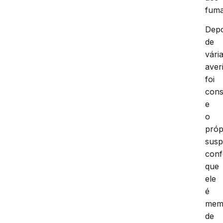
fuma
Depo
de
vári
aver
foi
cons
e
o
próp
susp
conf
que
ele
é
mem
de