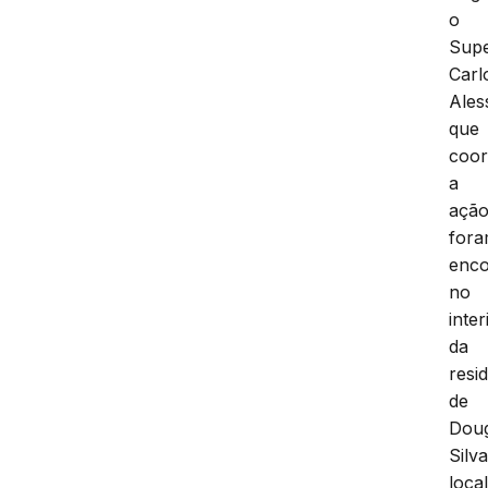
o
Supe
Carl
Ales
que
coo
a
ação
for
enco
no
inter
da
resi
de
Doug
Silva
loca