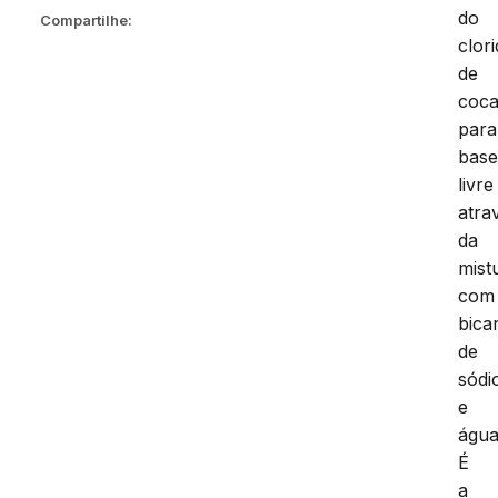
do
Compartilhe:
clor
de
coca
para
bas
livre
atra
da
mist
com
bica
de
sódi
e
água
É
a