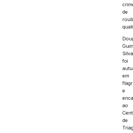
crim
de
rou
quali
Doug
Gui
Silv
foi
autu
em
flag
e
enc
ao
Cent
de
Tria