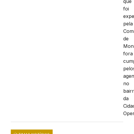
que
foi
expe
pela
Com
de
Mon
fora
cum
pelo
agen
no
bair
da
Cida
Oper