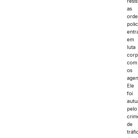
resis
as
orde
polic
entr
em
luta
corp
com
os
agen
Ele
foi
autu
pelo
crim
de
tráfi