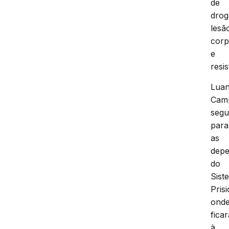
de
drog
lesã
corp
e
resis
Lua
Cam
seg
para
as
depe
do
Sist
Pris
ond
ficar
à