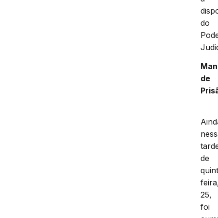
disp
do
Pod
Judic
Man
de
Pris
Aind
ness
tard
de
quin
feira
25,
foi