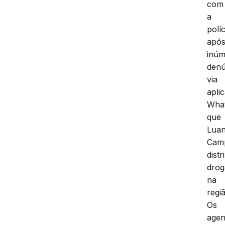
com
a
políc
apó
inúm
denú
via
aplic
Wha
que
Lua
Cam
distr
drog
na
regi
Os
agen