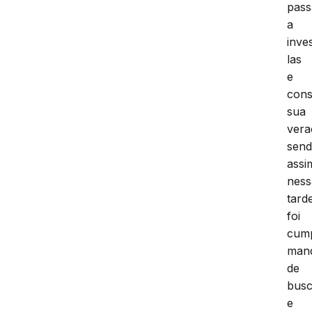
pas
a
inve
las
e
cons
sua
vera
sen
assi
ness
tard
foi
cum
man
de
bus
e