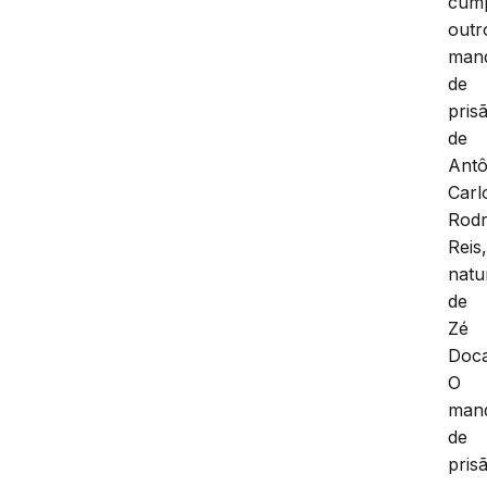
cum
outr
man
de
pris
de
Antô
Carl
Rodr
Reis
natu
de
Zé
Doca
O
man
de
pris