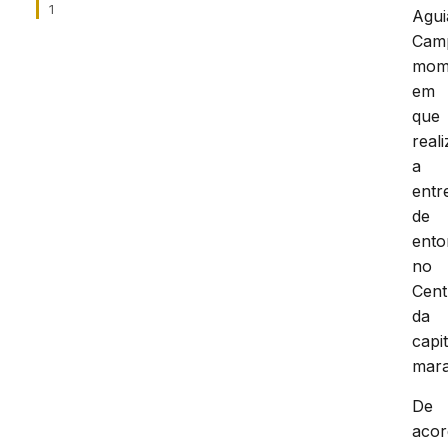
1
Agui
Cam
mom
em
que
real
a
entr
de
ento
no
Cent
da
capit
mar
De
aco