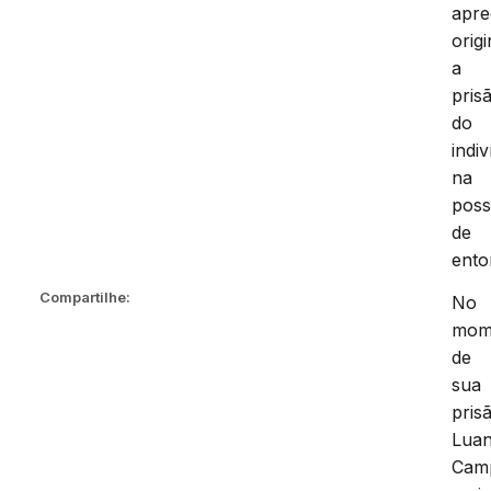
apre
orig
a
pris
do
indi
na
pos
de
ento
Compartilhe:
No
mom
de
sua
pris
Lua
Cam