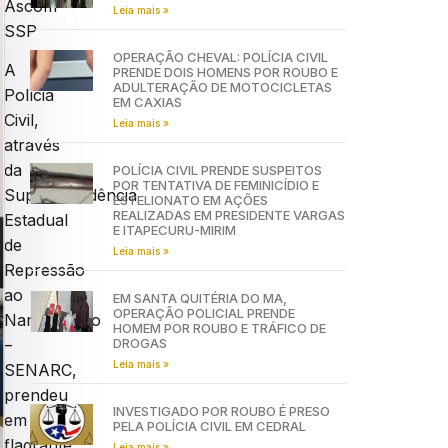
Ascom
Leia mais »
SSP
OPERAÇÃO CHEVAL: POLÍCIA CIVIL
A
PRENDE DOIS HOMENS POR ROUBO E
ADULTERAÇÃO DE MOTOCICLETAS
Polícia
EM CAXIAS
Civil,
Leia mais »
através
da
POLÍCIA CIVIL PRENDE SUSPEITOS
POR TENTATIVA DE FEMINICÍDIO E
Superintendência
ESTELIONATO EM AÇÕES
REALIZADAS EM PRESIDENTE VARGAS
Estadual
E ITAPECURU-MIRIM
de
Leia mais »
Repressão
ao
EM SANTA QUITÉRIA DO MA,
OPERAÇÃO POLICIAL PRENDE
Narcotráfico
HOMEM POR ROUBO E TRÁFICO DE
DROGAS
–
Leia mais »
SENARC,
prendeu
INVESTIGADO POR ROUBO É PRESO
em
PELA POLÍCIA CIVIL EM CEDRAL
flagrante
Leia mais »