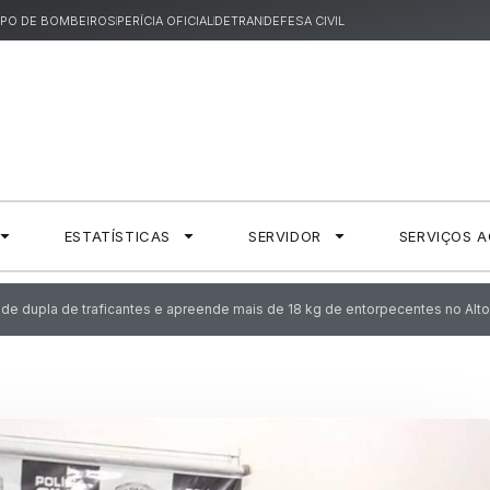
PO DE BOMBEIROS
PERÍCIA OFICIAL
DETRAN
DEFESA CIVIL
ESTATÍSTICAS
SERVIDOR
SERVIÇOS 
nde dupla de traficantes e apreende mais de 18 kg de entorpecentes no Alto