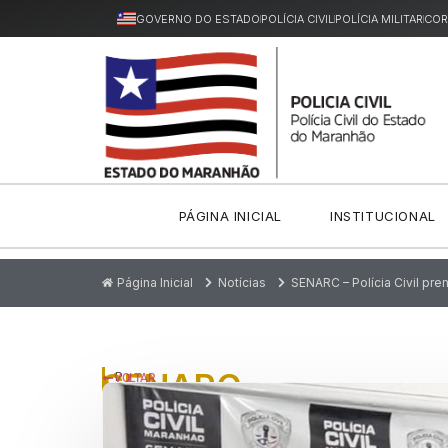
GOVERNO DO ESTADO
POLÍCIA CIVIL
POLÍCIA MILITAR
COR
PÁGINA INICIAL
INSTITUCIONAL
Página Inicial
Notícias
SENARC – Polícia Civil pre
SENARC
P
VOLTAR
u
–
bl
ic