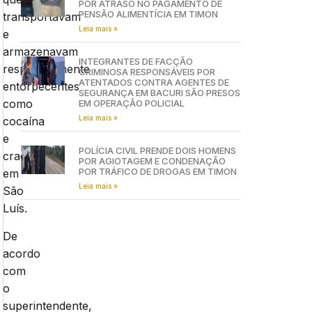
POR ATRASO NO PAGAMENTO DE
PENSÃO ALIMENTÍCIA EM TIMON
transportavam
Leia mais »
e
armazenavam
INTEGRANTES DE FACÇÃO
respectivamente
CRIMINOSA RESPONSÁVEIS POR
ATENTADOS CONTRA AGENTES DE
entorpecentes
SEGURANÇA EM BACURI SÃO PRESOS
como
EM OPERAÇÃO POLICIAL
Leia mais »
cocaína
e
POLÍCIA CIVIL PRENDE DOIS HOMENS
crack,
POR AGIOTAGEM E CONDENAÇÃO
POR TRÁFICO DE DROGAS EM TIMON
em
Leia mais »
São
Luís.
De
acordo
com
o
superintendente,