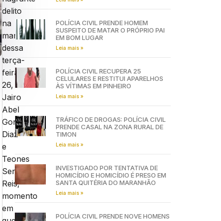
delito
na
POLÍCIA CIVIL PRENDE HOMEM
SUSPEITO DE MATAR O PRÓPRIO PAI
manhã
EM BOM LUGAR
dessa
Leia mais »
terça-
POLÍCIA CIVIL RECUPERA 25
feira,
CELULARES E RESTITUI APARELHOS
26,
ÀS VÍTIMAS EM PINHEIRO
Jairo
Leia mais »
Abel
TRÁFICO DE DROGAS: POLÍCIA CIVIL
Gonzalez
PRENDE CASAL NA ZONA RURAL DE
Diaz
TIMON
Leia mais »
e
Teones
INVESTIGADO POR TENTATIVA DE
Serrão
HOMICÍDIO E HOMICÍDIO É PRESO EM
SANTA QUITÉRIA DO MARANHÃO
Reis,
Leia mais »
momento
em
POLÍCIA CIVIL PRENDE NOVE HOMENS
que